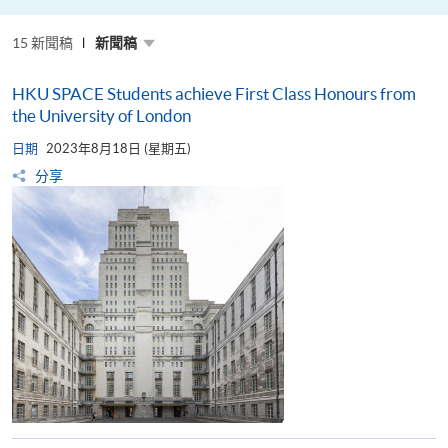
粵
港
澳
15 新聞稿
高
新聞稿
校
聯
盟
HKU SPACE Students achieve First Class Honours from
十
周
the University of London
年
年
日期
2023年8月18日 (星期五)
會
暨
分享
校
長
論
壇