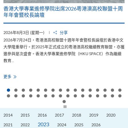
香港大學專業進修學院出席2026粵港澳高校聯盟十周
年年會暨校長論壇
2026年8月3日 (星期一)
分享
2
2026年7月24日，粵港澳高校聯盟十週年年會暨校長論壇於香港中文
大學隆重舉行。於2025年正式成立的粵港澳高校繼續教育聯盟，亦獲
邀參與是次盛會。香港大學專業進修學院（HKU SPACE）作為繼續
教育...
少
香
更多
港
大
學
專
業
進
修
按下以暫停幻燈片
學
院
2014
2015
2016
2017
2018
2019
2020
出
席
2023
2026
2021
2022
2024
2025
2026