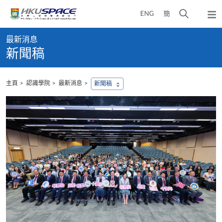
Skip
打
ENG
簡
to
彈
main
開
出
Main
content
搜
主
最新消息
content
選
尋
新聞稿
start
單
介
面
主頁
認識學院
最新消息
新聞稿
，
會
地