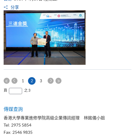
分享
上
下
本
1
2
3
一
一
第
頁
最
頁
之 3
頁
頁
一
後
頁
一
頁
傳媒查詢
香港大學專業進修學院高級企業傳訊經理 林銘儀小姐
Tel: 2975 5854
Fax: 2546 9835