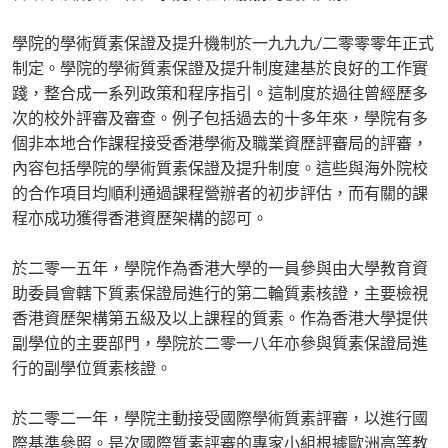
學院的學術質素保證及提升機制於一九九九/二零零零年正式
制定。學院的學術質素保證及提升制度建基於良好的工作實
踐，整合成一系列政策和程序指引。這制度於過往曾經歷多
次的校外評審及審查。例子包括過去的十多年來，學院有多
個非本地合作課程接受香港學術及職業資歷評審局的評審，
內容包括學院的學術質素保證及提升制度。這些與海外院校
的合作項目均順利通過課程營辦者的初步評估，而有關的課
程亦成功獲得香港資歷架構的認可。
於二零一五年，學院作為香港大學的一員參與由大學教育資
助委員會轄下質素保證局進行的第二輪質素核證，主要檢視
香港資歷架構第五級及以上課程的質素。作為香港大學提供
副學位的主要部門，學院於二零一八年亦參與質素保證局進
行的副學位質素核證。
於二零二一年，學院主動接受國際學術質素評審，以進行國
際基準參照。是次國際質素評審的專家小組根據歐洲高等教