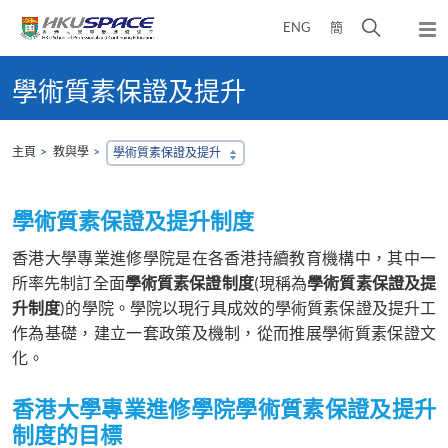
Skip
打
ENG
簡
to
彈
main
開
出
Main
content
搜
主
content
學術質素保證及提升
選
尋
start
單
介
面
主頁
教與學
學術質素保證及提升
學術質素保證及提升制度
香港大學專業進修學院是在各香港持續教育機構中，其中一
所率先制訂全面
學術質素保證制度
(現稱為
學術質素保證及提
升制度
)的學院。學院以現行具成效的學術質素保證及提升工
作為基礎，建立一套政策及機制，從而推展學術質素保證文
化。
香港大學專業進修學院學術質素保證及提升
制度的目標