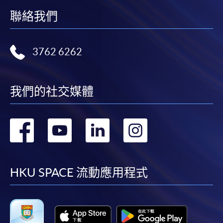
聯絡我們
3762 6262
我們的社交媒體
轉
轉
轉
轉
到
到
到
到
facebook
youtube
linkedin
instag
HKU SPACE 流動應用程式