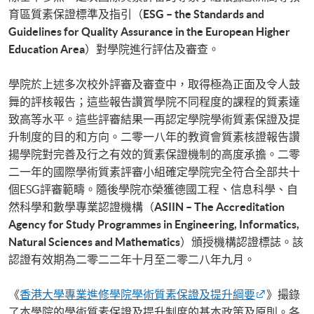
育區質素保證標準及指引（
ESG – the Standards and
Guidelines for Quality Assurance in the European Higher
Education Area
）對學院進行評估及審查。
學院於上述多次校外評審及審查中，取得極為正面及令人鼓
舞的評核報告；這些報告讚賞學院不同程度的課程的質素達
致高等水平。這些評審結果一再認定學院學術質素保證及提
升制度的目的和方向。二零一八年的教資會質素核證報告讚
揚學院對完善及行之有效的質素保證機制的高度承擔。二零
二一年的國際學術質素評審小組確定學院完全符合全部共十
個ESG評審範疇。隨後學院亦榮獲德國工程、信息科學、自
然科學和數學專業認證機構（
ASIIN – The Accreditation
Agency for Study Programmes in Engineering, Informatics,
Natural Sciences and Mathematics
）頒授機構認證標誌。該
認證有效期為二零二二年十月至二零二八年九月。
《
香港大學專業進修學院學術質素保證及提升綱要
》撮錄
了本學院的學術質素保證及提升制度的基本政策及原則。各