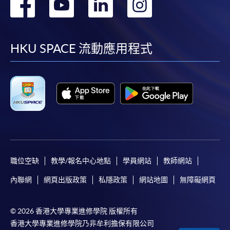
轉
轉
轉
轉
到
到
到
到
facebook
youtube
linkedin
instag
HKU SPACE 流動應用程式
職位空缺
教學/報名中心地點
學員網站
教師網站
內聯網
網頁出版政策
私隱政策
網站地圖
無障礙網頁
© 2026 香港大學專業進修學院 版權所有
香港大學專業進修學院乃非牟利擔保有限公司