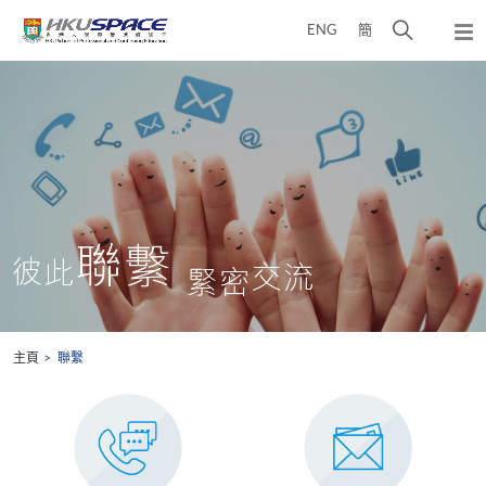
Skip
打
ENG
簡
to
彈
main
開
出
Main
content
搜
主
content
選
尋
start
單
介
面
主頁
聯繫