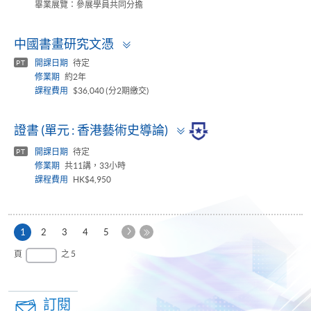
畢業展覽：參展學員共同分擔
Toggle
中國書畫研究文憑
panel
開課日期
待定
PT
修業期
約2年
課程費用
$36,040 (分2期繳交)
Toggle
證書 (單元 : 香港藝術史導論)
panel
開課日期
待定
PT
修業期
共11講，33小時
課程費用
HK$4,950
下
本
1
2
3
4
5
一
頁
最
頁
之 5
頁
後
一
頁
訂閱