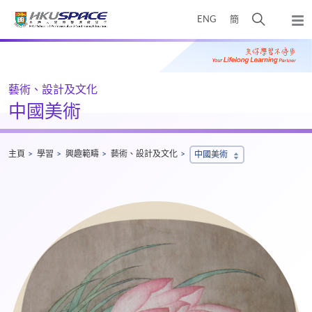
Skip
打
ENG
簡
to
彈
main
開
出
Main
content
搜
主
content
選
尋
start
單
介
藝術、設計及文化
面
中國美術
主頁
學習
興趣範疇
藝術、設計及文化
中國美術