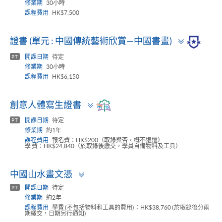
修業期
30小時
課程費用
HK$7,500
Toggle
證書 (單元 : 中國傳統藝術欣賞—中國書畫)
panel
開課日期
待定
PT
修業期
30小時
課程費用
HK$6,150
Toggle
創意人體寫生證書
panel
開課日期
待定
PT
修業期
約1年
課程費用
報名費：HK$200（取錄與否，概不退還）
學 費：HK$24,840（於取錄後繳交，學員自備物料及工具）
Toggle
中國山水畫文憑
panel
開課日期
待定
PT
修業期
約2年
課程費用
學費 (不包括物料和工具的費用)：HK$38,760 (於取錄後分兩
期繳交，日期另行通知)