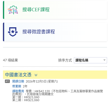
搜尋CEF課程
搜尋微證書課程
47 項結果
排序方式
課程名稱
Toggle
中國書法文憑
panel
開課日期
2026年12月5日 (星期六)
PT
修業期
2年
課程費用
學費：HK$42,120（不包括物料、工具及籌辦畢業作品展覽
的費用），於取錄後分兩期繳交
第一期：HK$21,060
第二期：HK$21,060