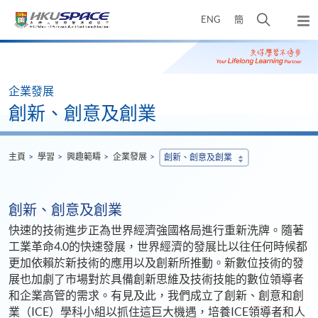
Skip
打
ENG
簡
to
彈
main
開
出
Main
content
搜
主
content
選
尋
start
單
介
企業發展
面
創新、創意及創業
主頁
學習
興趣範疇
企業發展
創新、創意及創業
創新、創意及創業
快速的技術進步正為世界經濟強國格局進行重新洗牌。隨著
工業革命4.0的快速發展，世界經濟的發展比以往任何時候都
更加依賴於新技術的應用以及創新所推動。新數位技術的發
展也加劇了市場對於具備創新思維及技術技能的數位領導者
和企業高管的需求。有見及此，我們成立了創新、創意和創
業（ICE）學科小組以抓住這巨大機遇，培養ICE領導者和人