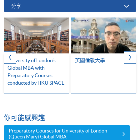
分享
University of London’s
英國倫敦大學
Global MBA with
Preparatory Courses
conducted by HKU SPACE
你可能感興趣
Preparatory Courses for University of London
(Queen Mary) Global MBA