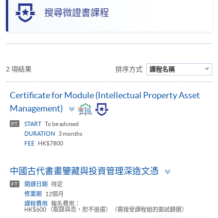
搜尋微證書課程
2 項結果
排序方式
課程名稱
Certificate for Module (Intellectual Property Asset
Toggle
Management)
panel
START
To be advised
PT
DURATION
3 months
FEE
HK$7800
Toggle
中國古代書畫鑒藏與投資管理深造文憑
panel
開課日期
待定
FT
修業期
12個月
課程費用
報名費用：
HK$600 （取錄與否，恕不退還）（需接受課程組的面試篩選）