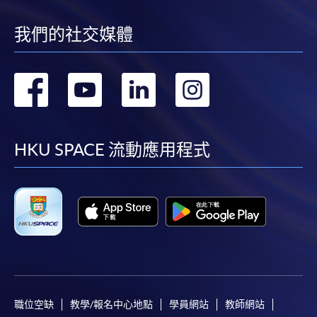
我們的社交媒體
轉
轉
轉
轉
到
到
到
到
facebook
youtube
linkedin
instag
HKU SPACE 流動應用程式
職位空缺
教學/報名中心地點
學員網站
教師網站