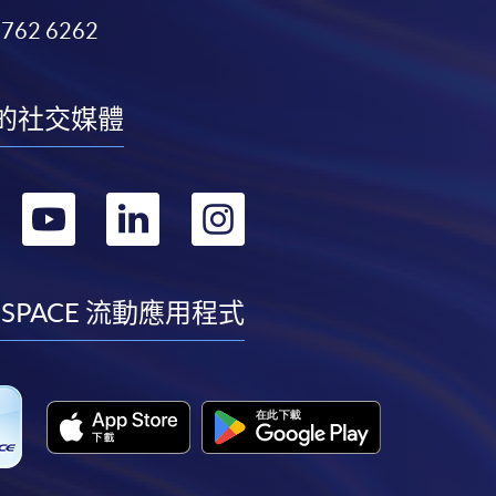
3762 6262
的社交媒體
轉
轉
轉
轉
到
到
到
到
facebook
youtube
linkedin
instagram
 SPACE 流動應用程式