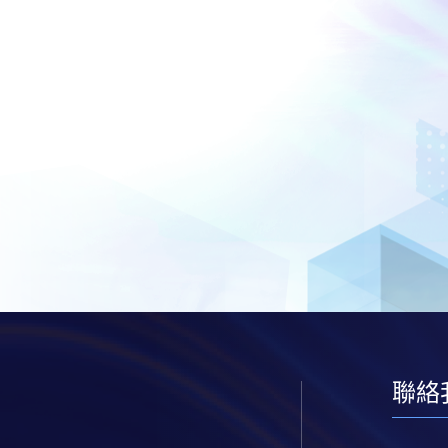
個
課
程
─
臨
床
護
理
學
碩
士
聯絡