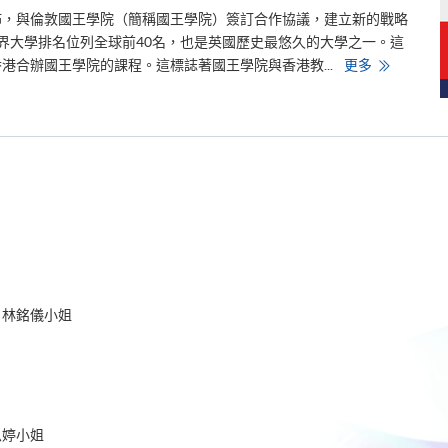
越
教
宣佈，與倫敦國王學院（簡稱國王學院）簽訂合作協議，建立新的戰略
與
世界大學排名位列全球前40名，也是英國歷史最悠久的大學之一。這
學
獲
香
港合辦國王學院的課程。這標誌著國王學院與香港教...
更多
質
港
保
大
局
學
質
專
素
業
核
進
證
修
報
學
告
院
認
與
可
倫
敦
國
王
學
院
達
 林銘儀小姐
成
戰
略
合
作
在
港
合
辦
思婷小姐
首