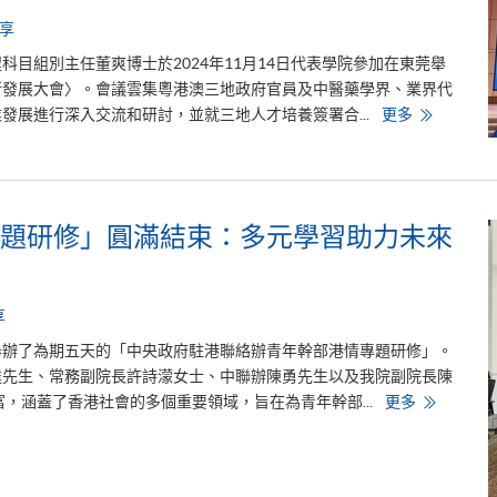
西
藥
享
膳
大
目組別主任董爽博士於2024年11月14日代表學院參加在東莞舉
賽
中
新發展大會〉。會議雲集粵港澳三地政府官員及中醫藥學界、業界代
榮
第
發展進行深入交流和研討，並就三地人才培養簽署合...
更多
獲
六
多
屆
項
粵
大
港
獎
澳
大
灣
題研修」圓滿結束：多元學習助力未來
區
中
醫
藥
傳
承
享
創
新
院舉辦了為期五天的「中央政府駐港聯絡辦青年幹部港情專題研修」。
發
逵先生、常務副院長許詩濛女士、中聯辦陳勇先生以及我院副院長陳
展
大
「
，涵蓋了香港社會的多個重要領域，旨在為青年幹部...
更多
會
中
聯
辦
青
年
幹