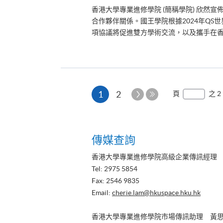
香港大學專業進修學院 (簡稱學院) 欣然
合作夥伴關係。國王學院根據2024年QS
項協議將促進雙方學術交流，以及攜手在香
本
下
1
2
頁
之 2
一
最
頁
頁
後
一
傳媒查詢
頁
香港大學專業進修學院高級企業傳訊經理
Tel: 2975 5854
Fax: 2546 9835
Email:
cherie.lam@hkuspace.hku.hk
香港大學專業進修學院市場傳訊助理 黃