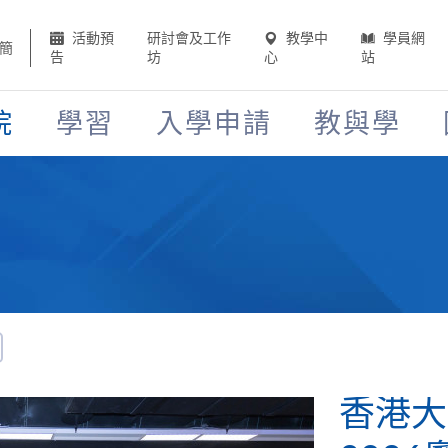
活動預
研討會及工作
教學中
學員網
簡
告
坊
心
站
院
學習
入學申請
教與學
香港大