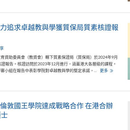
部
港
情
專
題
研
力追求卓越教與學獲質保局質素核證報
修
」
圓
滿
結
束
享
：
多
育資助委員會（教資會）轄下質素保證局（質保局）於2024年9月
元
證報告。核證訪問於2023年12月進行，涵蓋港大各層級的課程，
學
習
香
審小組在報告中表彰學院對卓越教與學的堅定承諾，...
更多
助
港
力
大
未
學
來
專
發
業
展
進
修
學
倫敦國王學院達成戰略合作 在港合辦
院
致
碩士
力
追
求
卓