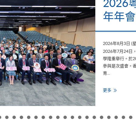
202
年年會
2026年8月3日 (
2026年7月2
學隆重舉行。於2
參與是次盛會。香
育...
香
更多
港
大
學
專
業
進
修
學
院
出