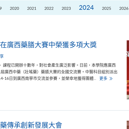
席
2026
2024
9
2020
2021
2022
2023
2025
2026
粵
港
澳
高
校
聯
盟
十
周
在廣西藥膳大賽中榮獲多項大獎
年
年
會
享
暨
校
)〉課程已開辦十數年，對社會產生廣泛影響。日前，本學院應廣西
長
論
二屆廣西中藥（壯瑤藥）藥膳大賽的全國交流賽。中醫科目組別派出
壇
學
14-16日到廣西南寧市交流並參賽，並榮幸地獲得團體...
更多
院
中
醫
營
養
學
課
程
團
隊
在
藥傳承創新發展大會
廣