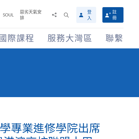
惡劣天氣安
登
註
分
打
SOUL
排
冊
入
享
開
至
搜
尋
國際課程
服務大灣區
聯繫
介
面
學專業進修學院出席