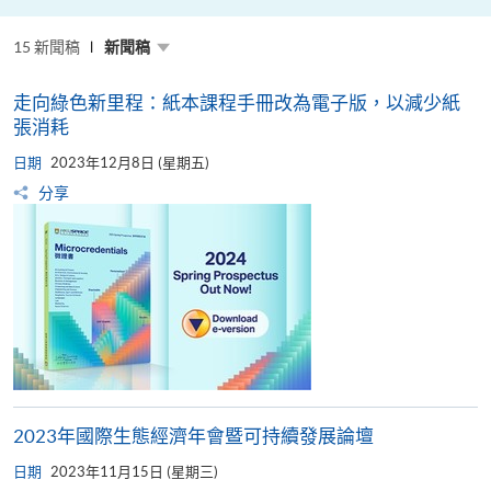
粵
港
澳
15 新聞稿
高
新聞稿
校
聯
盟
走向綠色新里程：紙本課程手冊改為電子版，以減少紙
十
周
張消耗
年
年
日期
2023年12月8日 (星期五)
會
暨
分享
校
長
論
壇
2023年國際生態經濟年會暨可持續發展論壇
日期
2023年11月15日 (星期三)