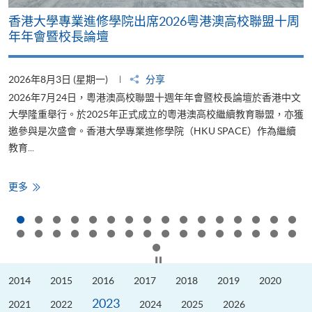
香港大學專業進修學院出席2026粵港澳高校聯盟十周
年年會暨校長論壇
2026年8月3日 (星期一)
分享
2
2026年7月24日，粵港澳高校聯盟十週年年會暨校長論壇於香港中文
大學隆重舉行。於2025年正式成立的粵港澳高校繼續教育聯盟，亦獲
邀參與是次盛會。香港大學專業進修學院（HKU SPACE）作為繼續
教育...
少
香
更多
港
大
學
專
業
進
修
按下以暫停幻燈片
學
院
2014
2015
2016
2017
2018
2019
2020
出
席
2023
2026
2021
2022
2024
2025
2026