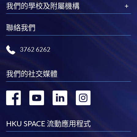
我們的學校及附屬機構
聯絡我們
3762 6262
我們的社交媒體
轉
轉
轉
轉
到
到
到
到
facebook
youtube
linkedin
instag
HKU SPACE 流動應用程式