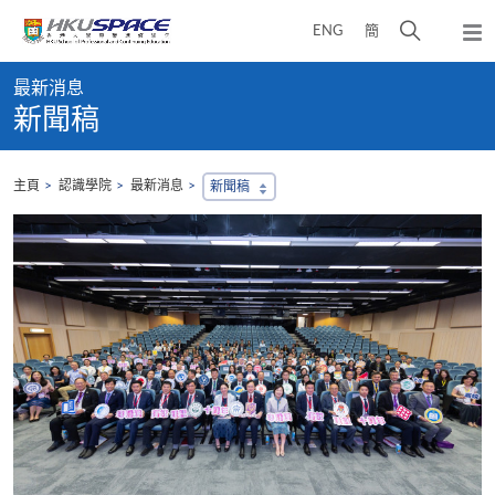
Skip
打
ENG
簡
to
彈
main
開
出
Main
content
搜
主
最新消息
content
選
尋
新聞稿
start
單
介
面
主頁
認識學院
最新消息
新聞稿
，
會
地