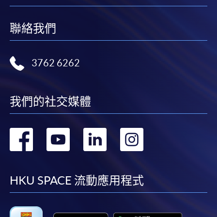
聯絡我們
3762 6262
我們的社交媒體
轉
轉
轉
轉
到
到
到
到
facebook
youtube
linkedin
instag
HKU SPACE 流動應用程式