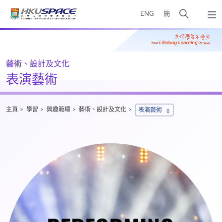
Skip
打
ENG
簡
to
彈
main
開
出
Main
content
搜
主
content
選
尋
start
單
介
藝術、設計及文化
面
表演藝術
主頁
學習
興趣範疇
藝術、設計及文化
表演藝術