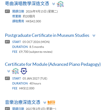
Toggle
粵曲演唱教學深造文憑
panel
開課日期
2026年9月15日 (星期二)
PT
修業期
約20個月
課程費用
HK$42,000
Toggle
Postgraduate Certificate in Museum Studies
panel
START
05 OCT 2026 (MON)
PT
DURATION
8.5 months
FEE
£9,700 (subject to review)
Certificate for Module (Advanced Piano Pedagogy)
Toggle
panel
START
05 JAN 2027 (TUE)
PT
DURATION
40 hours
FEE
HK$12,000
Toggle
音樂治療深造文憑
panel
開課日期
2027年2月1日 (星期一)
PT