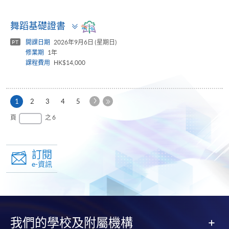
Toggle
舞蹈基礎證書
panel
開課日期
2026年9月6日 (星期日)
PT
修業期
1年
課程費用
HK$14,000
下
本
1
2
3
4
5
一
頁
最
頁
之 6
頁
後
一
頁
訂閱
e-資訊
我們的學校及附屬機構