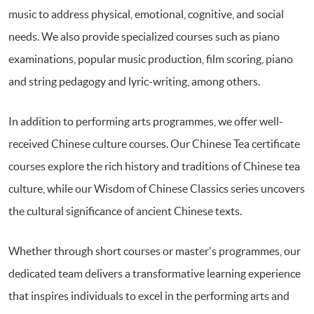
music to address physical, emotional, cognitive, and social
needs. We also provide specialized courses such as piano
examinations, popular music production, film scoring, piano
and string pedagogy and lyric-writing, among others.
In addition to performing arts programmes, we offer well-
received Chinese culture courses. Our Chinese Tea certificate
courses explore the rich history and traditions of Chinese tea
culture, while our Wisdom of Chinese Classics series uncovers
the cultural significance of ancient Chinese texts.
Whether through short courses or master's programmes, our
dedicated team delivers a transformative learning experience
that inspires individuals to excel in the performing arts and