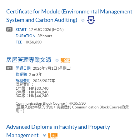
Certificate for Module (Environmental Management
Toggle
System and Carbon Auditing)
panel
START
17 AUG 2026 (MON)
PT
DURATION
39 hours
FEE
HK$6,630
Toggle
房屋管理專業文憑
panel
開課日期
2026年9月1日 (星期二)
PT
修業期
2 or 3年
課程費用
2026/2027年
課程費用︰
1年級︰HK$30,740
2年級︰HK$44,240
3年級︰HK$44,240
Communication Block Course︰HK$5,530
(直接入讀2年級的學員，需要繳付 Communication Block Course的費
用。)
Advanced Diploma in Facility and Property
Toggle
Management
panel