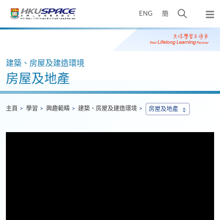
Skip
打
ENG
簡
to
彈
main
開
出
Main
content
搜
主
content
選
尋
start
單
介
建築、房屋及建造環境
面
房屋及地產
主頁
學習
興趣範疇
建築、房屋及建造環境
房屋及地產