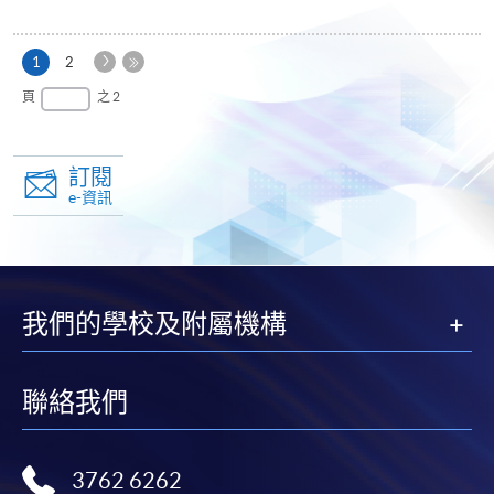
下
本
1
2
一
頁
最
頁
之 2
頁
後
一
頁
訂閱
e-資訊
我們的學校及附屬機構
聯絡我們
3762 6262