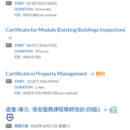
START
02 SEP 2026 (WED)
PT
DURATION
24 months
FEE
HK$5,880 per module
Certificate for Module (Existing Buildings Inspection)
Toggle
panel
START
06 OCT 2026 (TUE)
PT
DURATION
39 hours
FEE
HK$19,500
Toggle
Certificate in Property Management
panel
START
12 OCT 2026 (MON)
PT
DURATION
1 year
FEE
HK$29,520 (HK$4,920 per module)
Toggle
證書 (單元 : 保安服務課程導師培訓 (四級))
panel
開課日期
2026年10月17日 (星期六)
PT