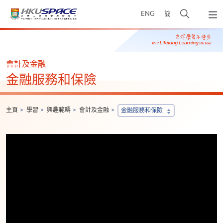
Skip
打
ENG
簡
to
彈
main
開
出
Main
content
搜
主
content
選
尋
start
單
介
會計及金融
面
金融服務和保險
主頁
學習
興趣範疇
會計及金融
金融服務和保險