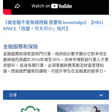
《做金融不是魚翅撈飯 首要有 knowledge》【HKU
SPACE「改變‧可大可小」短片】
金融服務和保險
金融服務和保險是熱門行業，政府統計數字顯示它對本地生
產總值的貢獻於2016年增至18％，反映市場對該行業人才需
求殷切。 投身有關行業，必須掌握財務策劃及財富管理知
識。透過我們優質的課程，可提升學生在金融業的競爭力。
分享