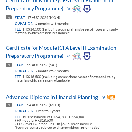
Certificate for Module (CFA Level I Examination
Toggle
Preparatory Programme)
panel
START
17 AUG 2026 (MON)
PT
DURATION
2 months to 3 months
FEE
HK$14,500 (including a comprehensive set of notes and study
materials which are non-refundable)
Certificate for Module (CFA Level II Examination
Toggle
Preparatory Programme)
panel
START
22 AUG 2026 (SAT)
PT
DURATION
2 months to 3 months
FEE
HK$16,500 (including comprehensive set of notes and study
materials which are non-refundable)
Toggle
Advanced Diploma in Financial Planning
panel
START
24 AUG 2026 (MON)
PT
DURATION
1 year to 2 years
FEE
Business modules HK$4,700- HK$6,800
FFP module: HK$18,600
CFP® level 1 & 2 modules: HK$6,350 each module
*(course fees are subject to change without prior notice)