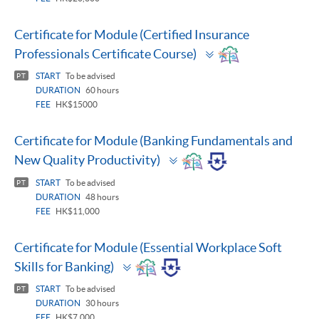
Certificate for Module (Certified Insurance
Toggle
Professionals Certificate Course)
panel
START
To be advised
PT
DURATION
60 hours
FEE
HK$15000
Certificate for Module (Banking Fundamentals and
Toggle
New Quality Productivity)
panel
START
To be advised
PT
DURATION
48 hours
FEE
HK$11,000
Certificate for Module (Essential Workplace Soft
Toggle
Skills for Banking)
panel
START
To be advised
PT
DURATION
30 hours
FEE
HK$7,000