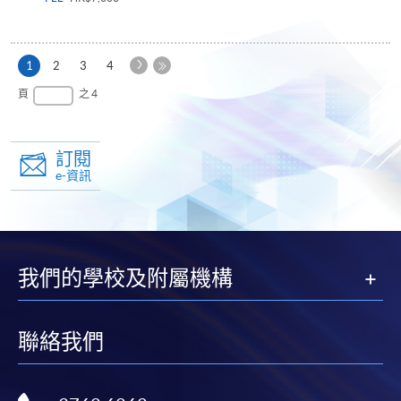
下
本
1
2
3
4
一
頁
最
頁
之 4
頁
後
一
頁
訂閱
e-資訊
我們的學校及附屬機構
聯絡我們