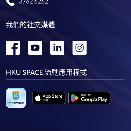
3762 6262
我們的社交媒體
轉
轉
轉
轉
到
到
到
到
facebook
youtube
linkedin
instag
HKU SPACE 流動應用程式