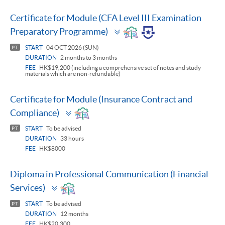
Certificate for Module (CFA Level III Examination
Toggle
Preparatory Programme)
panel
START
04 OCT 2026 (SUN)
PT
DURATION
2 months to 3 months
FEE
HK$19,200 (including a comprehensive set of notes and study
materials which are non-refundable)
Certificate for Module (Insurance Contract and
Toggle
Compliance)
panel
START
To be advised
PT
DURATION
33 hours
FEE
HK$8000
Diploma in Professional Communication (Financial
Toggle
Services)
panel
START
To be advised
PT
DURATION
12 months
FEE
HK$20,300