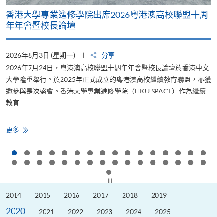
香港大學專業進修學院出席2026粵港澳高校聯盟十周
年年會暨校長論壇
2026年8月3日 (星期一)
分享
2
2026年7月24日，粵港澳高校聯盟十週年年會暨校長論壇於香港中文
大學隆重舉行。於2025年正式成立的粵港澳高校繼續教育聯盟，亦獲
邀參與是次盛會。香港大學專業進修學院（HKU SPACE）作為繼續
教育...
少
香
更多
港
大
學
專
業
進
修
按下以暫停幻燈片
學
院
2014
2015
2016
2017
2018
2019
出
席
2020
2026
2021
2022
2023
2024
2025