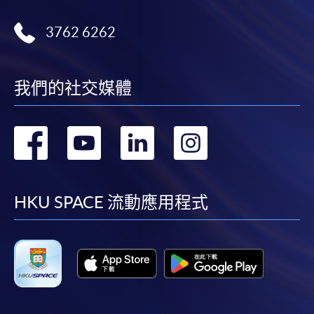
3762 6262
我們的社交媒體
轉
轉
轉
轉
到
到
到
到
facebook
youtube
linkedin
instag
HKU SPACE 流動應用程式