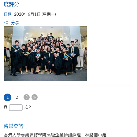
度評分
日期
2020年6月1日 (星期一)
分享
下
本
1
2
一
頁
最
頁
之 2
頁
後
一
頁
傳媒查詢
香港大學專業進修學院高級企業傳訊經理 林銘儀小姐