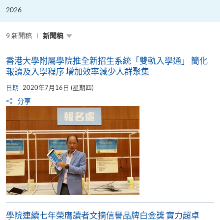
粵
港
2026
澳
高
校
聯
9 新聞稿
新聞稿
盟
十
周
香港大學附屬學院推全新招生系統「雙軌入學通」 簡化
年
年
報讀及入學程序 增加效率減少人群聚集
會
暨
日期
2020年7月16日 (星期四)
校
長
分享
論
壇
學院連續七年榮膺讀者文摘信譽品牌白金獎 實力超卓