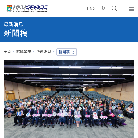
Skip
打
ENG
簡
to
彈
main
開
出
Main
content
搜
主
最新消息
content
選
尋
新聞稿
start
單
介
面
主頁
認識學院
最新消息
新聞稿
，
會
地