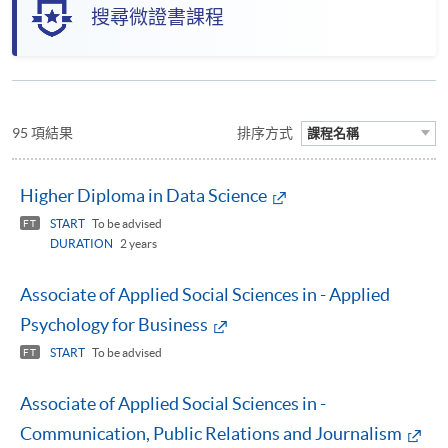
搜尋微證書課程
95 項結果
排序方式
課程名稱
Higher Diploma in Data Science
START
To be advised
FT
DURATION
2 years
Associate of Applied Social Sciences in - Applied
Psychology for Business
START
To be advised
FT
Associate of Applied Social Sciences in -
Communication, Public Relations and Journalism