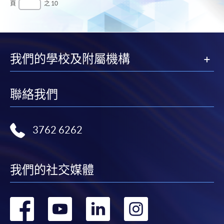
頁
之 10
頁
後
一
頁
我們的學校及附屬機構
聯絡我們
3762 6262
我們的社交媒體
轉
轉
轉
轉