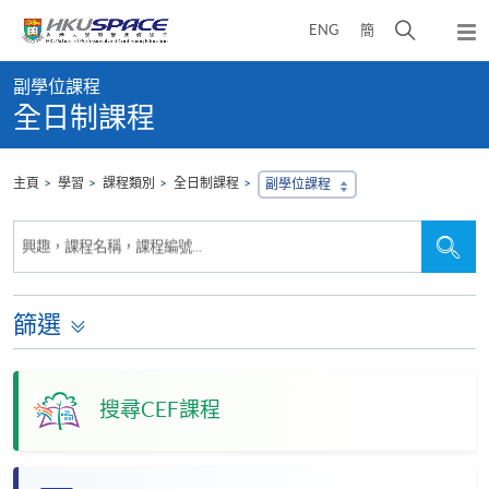
Skip
打
ENG
簡
to
彈
main
開
出
Main
content
搜
主
副學位課程
content
選
尋
全日制課程
start
單
介
面
主頁
學習
課程類別
全日制課程
副學位課程
搜
搜
興趣，課程名稱，課程編號...
尋
尋
本
網
站
篩選
搜尋CEF課程