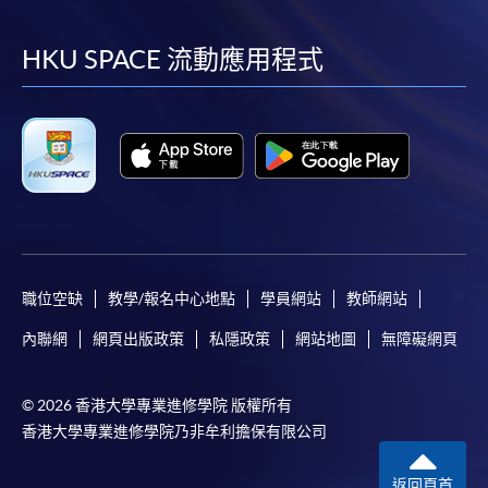
到
到
到
到
facebook
youtube
linkedin
instag
HKU SPACE 流動應用程式
職位空缺
教學/報名中心地點
學員網站
教師網站
內聯網
網頁出版政策
私隱政策
網站地圖
無障礙網頁
© 2026 香港大學專業進修學院 版權所有
香港大學專業進修學院乃非牟利擔保有限公司
返回頁首