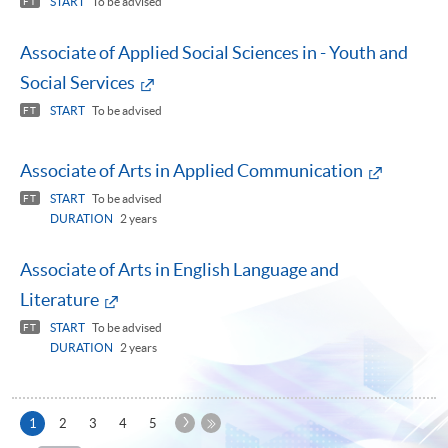
START
To be advised
FT
Associate of Applied Social Sciences in - Youth and
Social Services
START
To be advised
FT
Associate of Arts in Applied Communication
START
To be advised
FT
DURATION
2 years
Associate of Arts in English Language and
Literature
START
To be advised
FT
DURATION
2 years
下
本
1
2
3
4
5
一
頁
最