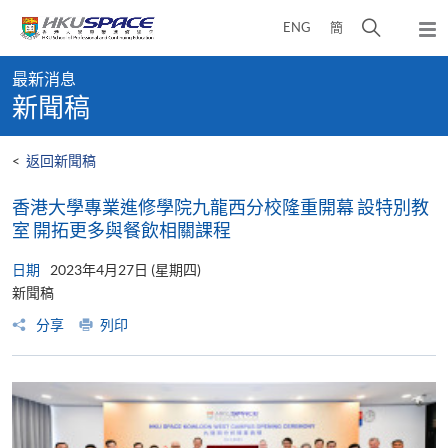
Skip
打
ENG
簡
to
彈
main
開
出
Main
content
搜
主
最新消息
content
選
尋
新聞稿
start
單
介
面
<
返回新聞稿
香港大學專業進修學院九龍西分校隆重開幕 設特別教
室 開拓更多與餐飲相關課程
日期
2023年4月27日 (星期四)
新聞稿
分享
列印