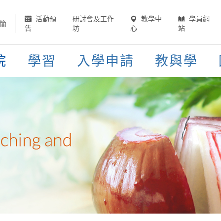
活動預
研討會及工作
教學中
學員網
簡
告
坊
心
站
院
學習
入學申請
教與學