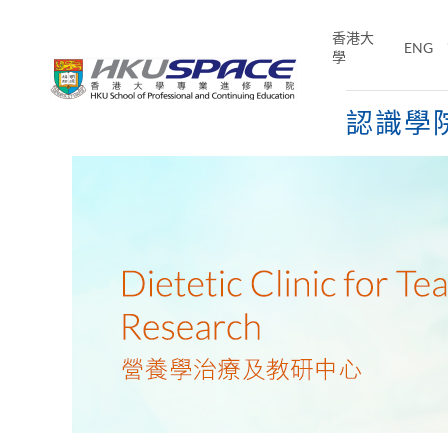
Skip
to
香港大
ENG
main
學
content
認識學
Main
content
start