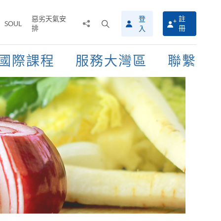
惡劣天氣安
登
註
分
打
SOUL
排
冊
入
享
開
至
搜
尋
國際課程
服務大灣區
聯繫
介
面