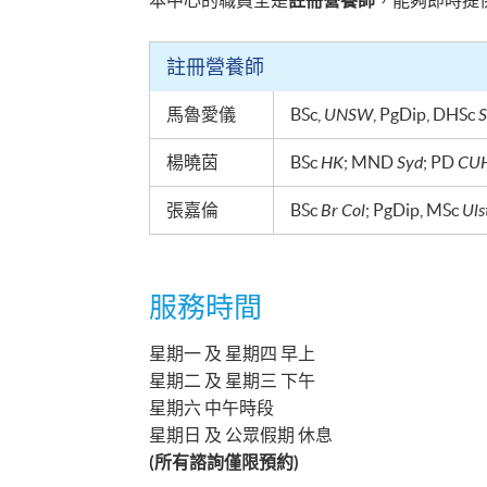
本中心的職員全是
註冊營養師
，能夠即時提
註冊營養師
馬魯愛儀
BSc,
UNSW
,
PgDip
,
DHSc
S
楊曉茵
BSc
HK
; MND
Syd
; PD
CU
張嘉倫
BSc
Br Col
;
PgDip
,
MSc
Uls
服務時間
星期一 及 星期四 早上
星期二 及 星期三 下午
星期六 中午時段
星期日 及 公眾假期 休息
(所有諮詢僅限預
約)