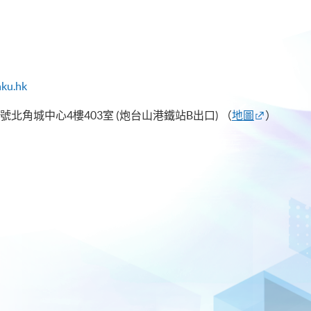
hku.hk
號北角城中心4樓403室 (炮台山港鐵站B出口)
（
地圖
）