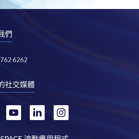
我們
3762 6262
的社交媒體
轉
轉
轉
轉
到
到
到
到
 SPACE 流動應用程式