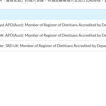
供「度身定造」的個人食譜，以滿足顧客個人生活方式和目標，
yd
,
APD
(
Aust
); Member of Register of Dietitians Accredited by 
HK
; APD(Aust); Member of Register of Dietitians Accredited by D
ter
;
SRD
UK
; Member of Register of Dietitians Accredited by Dep