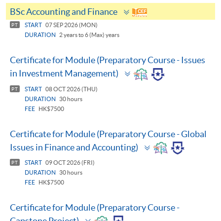
Toggle
BSc Accounting and Finance
panel
START
07 SEP 2026 (MON)
PT
DURATION
2 years to 6 (Max) years
Certificate for Module (Preparatory Course - Issues
Toggle
in Investment Management)
panel
START
08 OCT 2026 (THU)
PT
DURATION
30 hours
FEE
HK$7500
Certificate for Module (Preparatory Course - Global
Toggle
Issues in Finance and Accounting)
panel
START
09 OCT 2026 (FRI)
PT
DURATION
30 hours
FEE
HK$7500
Certificate for Module (Preparatory Course -
Toggle
Capstone Project)