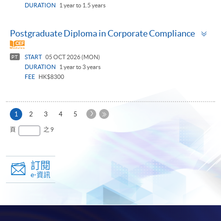
DURATION
1 year to 1.5 years
To
Postgraduate Diploma in Corporate Compliance
pa
START
05 OCT 2026 (MON)
PT
DURATION
1 year to 3 years
FEE
HK$8300
下
本
1
2
3
4
5
一
頁
最
頁
之 9
頁
後
一
頁
訂閱
e-資訊