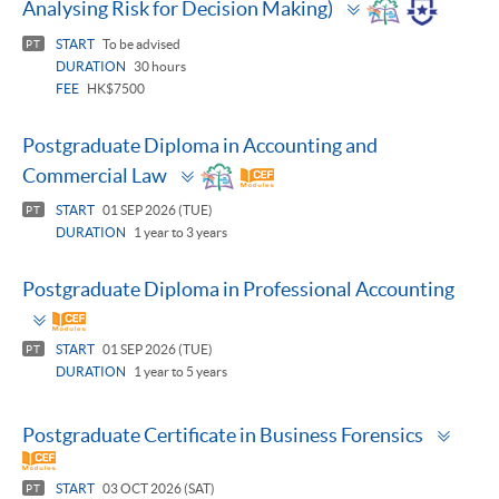
Toggle
Analysing Risk for Decision Making)
panel
START
To be advised
PT
DURATION
30 hours
FEE
HK$7500
Postgraduate Diploma in Accounting and
Toggle
Commercial Law
panel
START
01 SEP 2026 (TUE)
PT
DURATION
1 year to 3 years
Postgraduate Diploma in Professional Accounting
Toggle
panel
START
01 SEP 2026 (TUE)
PT
DURATION
1 year to 5 years
Togg
Postgraduate Certificate in Business Forensics
pane
START
03 OCT 2026 (SAT)
PT