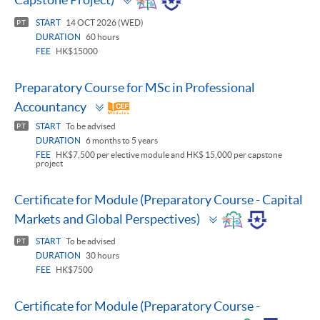
panel
START
14 OCT 2026 (WED)
PT
DURATION
60 hours
FEE
HK$15000
Preparatory Course for MSc in Professional
Toggle
Accountancy
panel
START
To be advised
PT
DURATION
6 months to 5 years
FEE
HK$7,500 per elective module and HK$ 15,000 per capstone
project
Certificate for Module (Preparatory Course - Capital
Toggle
Markets and Global Perspectives)
panel
START
To be advised
PT
DURATION
30 hours
FEE
HK$7500
Certificate for Module (Preparatory Course -