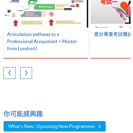
Articulation pathway to a
會計專業考試備試
Professional Accountant + Master
from LondonU
你可能感興趣
What's New : Upcoming New Programmes