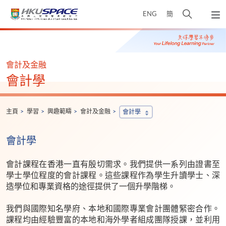
Skip
打
ENG
簡
to
彈
main
開
出
Main
content
搜
主
content
選
尋
start
單
介
會計及金融
面
會計學
主頁
學習
興趣範疇
會計及金融
會計學
會計學
會計課程在香港一直有殷切需求。我們提供一系列由證書至
學士學位程度的會計課程。這些課程作為學生升讀學士、深
造學位和專業資格的途徑提供了一個升學階梯。
我們與國際知名學府、本地和國際專業會計團體緊密合作。
課程均由經驗豐富的本地和海外學者組成團隊授課，並利用