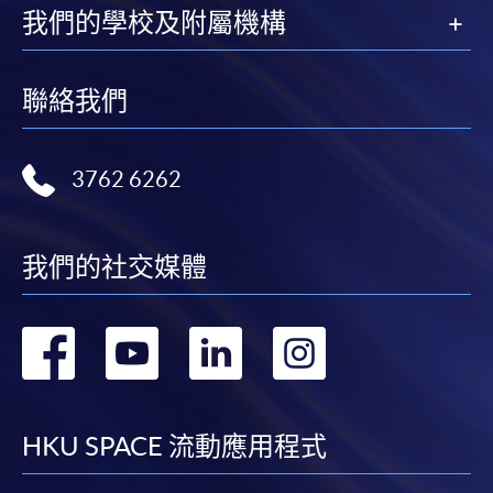
我們的學校及附屬機構
聯絡我們
3762 6262
我們的社交媒體
轉
轉
轉
轉
到
到
到
到
facebook
youtube
linkedin
instag
HKU SPACE 流動應用程式