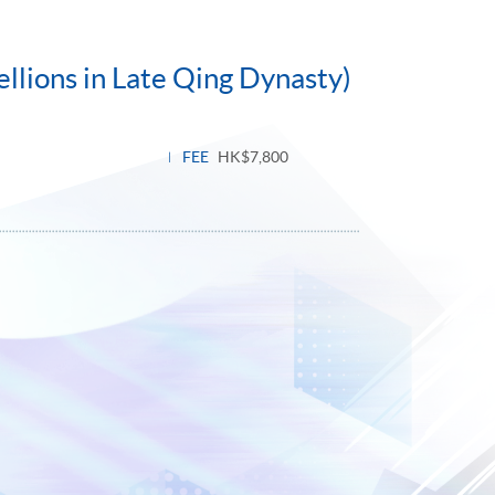
llions in Late Qing Dynasty)
FEE
HK$7,800