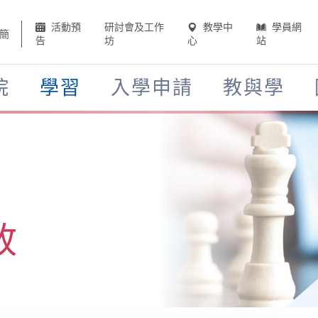
活動預
研討會及工作
教學中
學員網
簡
告
坊
心
站
院
學習
入學申請
教與學
政