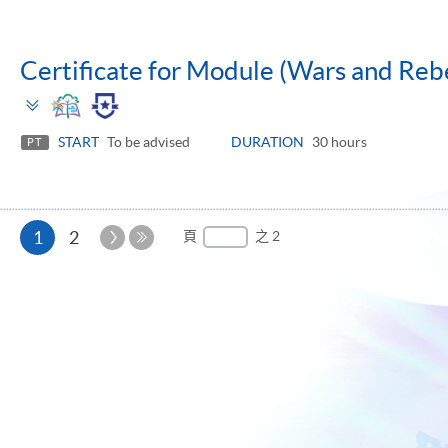
Certificate for Module (Wars and Rebe
Toggle
panel
START
To be advised
DURATION
30 hours
PT
本
下
1
2
頁
之 2
一
最
頁
頁
後
一
頁