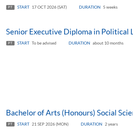
START
17 OCT 2026 (SAT)
DURATION
5 weeks
PT
Senior Executive Diploma in Political
START
To be advised
DURATION
about 10 months
PT
Bachelor of Arts (Honours) Social Sci
START
21 SEP 2026 (MON)
DURATION
2 years
PT