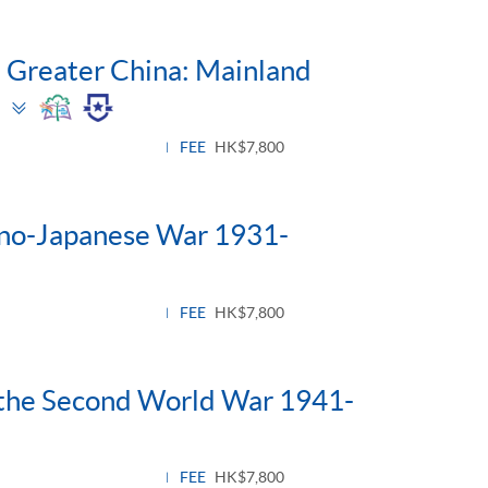
n Greater China: Mainland
Toggle
panel
FEE
HK$7,800
Sino-Japanese War 1931-
FEE
HK$7,800
n the Second World War 1941-
FEE
HK$7,800