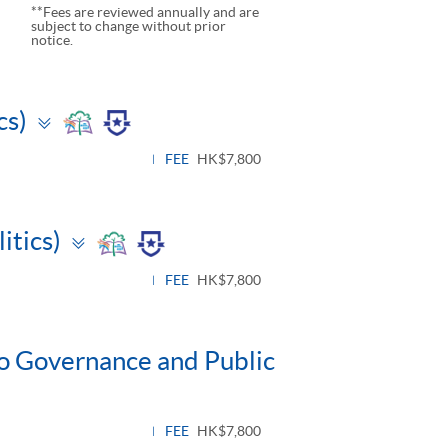
**Fees are reviewed annually and are
subject to change without prior
notice.
Toggle
cs)
panel
FEE
HK$7,800
Toggle
itics)
panel
FEE
HK$7,800
to Governance and Public
FEE
HK$7,800