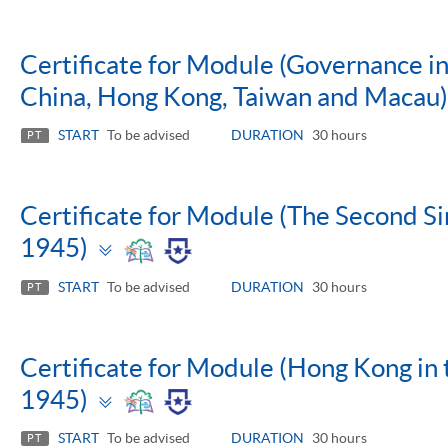
Certificate for Module (Governance i
China, Hong Kong, Taiwan and Macau)
START
To be advised
DURATION
30 hours
PT
Certificate for Module (The Second 
Toggle
1945)
panel
START
To be advised
DURATION
30 hours
PT
Certificate for Module (Hong Kong i
Toggle
1945)
panel
START
To be advised
DURATION
30 hours
PT