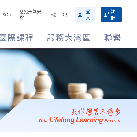
惡劣天氣安
登
註
分
打
SOUL
排
冊
入
享
開
至
搜
尋
國際課程
服務大灣區
聯繫
介
面