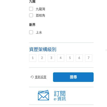
九龍
九龍灣
荔枝角
新界
上水
資歷架構級別
1
2
3
4
5
6
7
搜尋
重新設置
訂閱
e-資訊