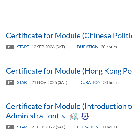
Certificate for Module (Chinese Politi
START
12 SEP 2026 (SAT)
DURATION
30 hours
PT
Certificate for Module (Hong Kong Pol
START
21 NOV 2026 (SAT)
DURATION
30 hours
PT
Certificate for Module (Introduction 
Toggle
Administration)
panel
START
20 FEB 2027 (SAT)
DURATION
30 hours
PT