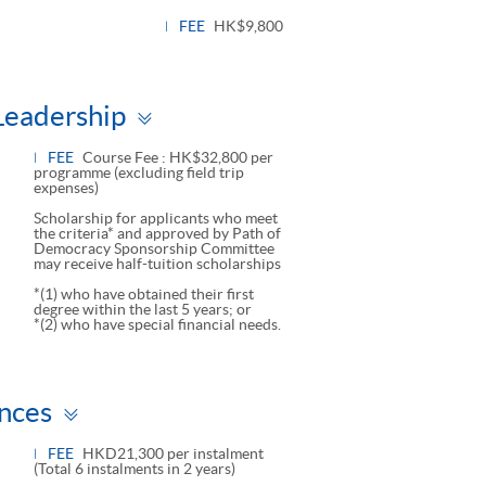
panel
FEE
HK$9,800
Toggle
 Leadership
panel
FEE
Course Fee : HK$32,800 per
programme (excluding field trip
expenses)
Scholarship for applicants who meet
the criteria* and approved by Path of
Democracy Sponsorship Committee
may receive half-tuition scholarships
*(1) who have obtained their first
degree within the last 5 years; or
*(2) who have special financial needs.
Toggle
ences
panel
FEE
HKD21,300 per instalment
(Total 6 instalments in 2 years)