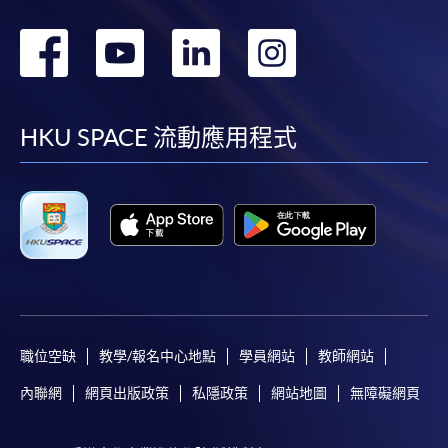
轉
轉
轉
轉
到
到
到
到
facebook
youtube
linkedin
instag
HKU SPACE 流動應用程式
職位空缺
教學/報名中心地點
學員網站
教師網站
內聯網
網頁出版政策
私隱政策
網站地圖
無障礙網頁