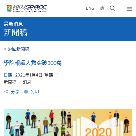
Skip
打
ENG
簡
to
彈
main
開
出
Main
content
搜
主
最新消息
content
選
尋
新聞稿
start
單
介
面
<
返回新聞稿
學院報讀人數突破300萬
日期
2021年1月4日 (星期一)
新聞稿
消息
分享
列印