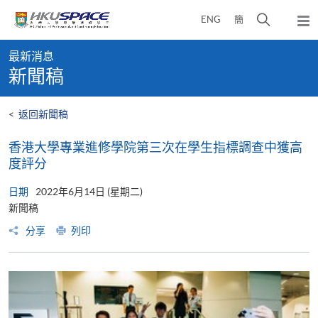
Skip
打
ENG
簡
to
彈
main
開
出
Main
content
搜
主
最新消息
content
選
尋
新聞稿
start
單
介
面
<
返回新聞稿
香港大學專業進修學院第三次在學生指標調查中獲高
度評分
日期
2022年6月14日 (星期二)
新聞稿
分享
列印