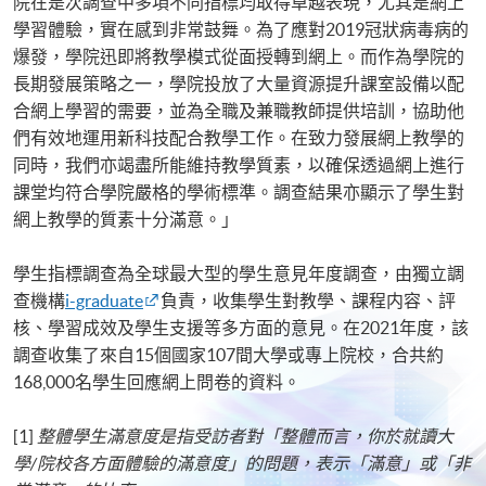
院在是次調查中多項不同指標均取得卓越表現，尤其是網上
學習體驗，實在感到非常鼓舞。為了應對2019冠狀病毒病的
爆發，學院迅即將教學模式從面授轉到網上。而作為學院的
長期發展策略之一，學院投放了大量資源提升課室設備以配
合網上學習的需要，並為全職及兼職教師提供培訓，協助他
們有效地運用新科技配合教學工作。在致力發展網上教學的
同時，我們亦竭盡所能維持教學質素，以確保透過網上進行
課堂均符合學院嚴格的學術標準。調查結果亦顯示了學生對
網上教學的質素十分滿意。」
學生指標調查為全球最大型的學生意見年度調查，由獨立調
查機構
i-graduate
負責，收集學生對教學、課程内容、評
核、學習成效及學生支援等多方面的意見。在2021年度，該
調查收集了來自15個國家107間大學或專上院校，合共約
168,000名學生回應網上問卷的資料。
[1]
整體學生滿意度是指受訪者對「整體而言，你於就讀大
學/院校各方面體驗的滿意度」的問題，表示「滿意」或「非