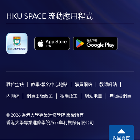
到
到
到
到
facebook
youtube
linkedin
instag
HKU SPACE 流動應用程式
職位空缺
教學/報名中心地點
學員網站
教師網站
內聯網
網頁出版政策
私隱政策
網站地圖
無障礙網頁
© 2026 香港大學專業進修學院 版權所有
香港大學專業進修學院乃非牟利擔保有限公司
返回頁首