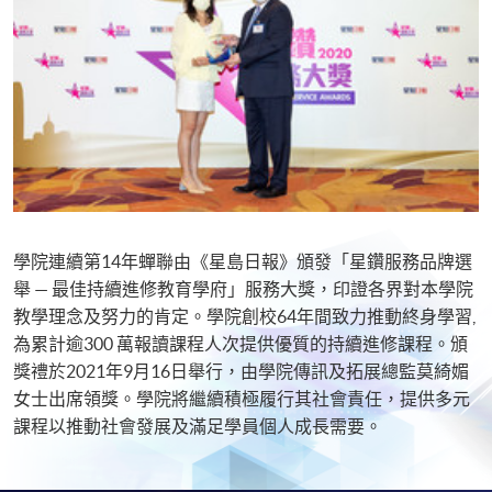
學院連續第14年蟬聯由《星島日報》頒發「星鑽服務品牌選
舉 — 最佳持續進修教育學府」服務大獎，印證各界對本學院
教學理念及努力的肯定。學院創校64年間致力推動終身學習,
為累計逾300 萬報讀課程人次提供優質的持續進修課程。頒
獎禮於2021年9月16日舉行，由學院傳訊及拓展總監莫綺媚
女士出席領獎。學院將繼續積極履行其社會責任，提供多元
課程以推動社會發展及滿足學員個人成長需要。