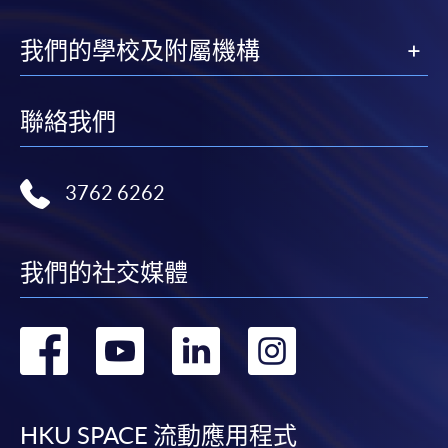
我們的學校及附屬機構
聯絡我們
3762 6262
我們的社交媒體
轉
轉
轉
轉
到
到
到
到
facebook
youtube
linkedin
instag
HKU SPACE 流動應用程式