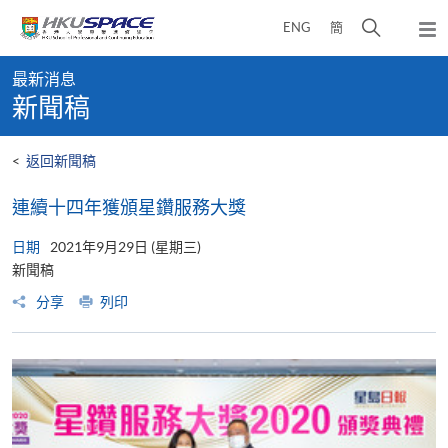
Skip
打
ENG
簡
to
彈
main
開
出
Main
content
搜
主
最新消息
content
選
尋
新聞稿
start
單
介
面
<
返回新聞稿
連續十四年獲頒星鑽服務大獎
日期
2021年9月29日 (星期三)
新聞稿
分享
列印