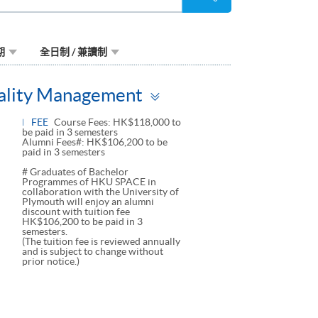
尋
期
全日制 / 兼讀制
Toggle
tality Management
panel
FEE
Course Fees: HK$118,000 to
be paid in 3 semesters
Alumni Fees#: HK$106,200 to be
paid in 3 semesters
# Graduates of Bachelor
Programmes of HKU SPACE in
collaboration with the University of
Plymouth will enjoy an alumni
discount with tuition fee
HK$106,200 to be paid in 3
semesters.
(The tuition fee is reviewed annually
and is subject to change without
prior notice.)
ggle