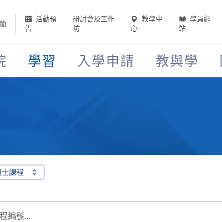
活動預
研討會及工作
教學中
學員網
簡
告
坊
心
站
院
學習
入學申請
教與學
碩士課程
編號...