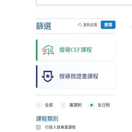
本
網
站
篩選
搜尋
重新設置
搜尋CEF課程
搜尋微證書課程
全部
兼讀制
全日制
Programmes
Type
課程類別
行政人員專業課程