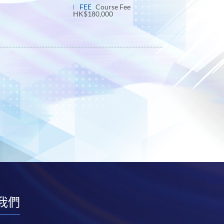
panel
FEE
Course Fee
HK$180,000
我們