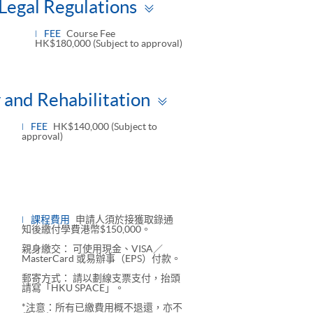
Toggle
Legal Regulations
panel
FEE
Course Fee
HK$180,000 (Subject to approval)
Toggle
 and Rehabilitation
panel
FEE
HK$140,000 (Subject to
approval)
課程費用
申請人須於接獲取錄通
知後繳付學費港幣$150,000。
親身繳交： 可使用現金、VISA／
MasterCard 或易辦事（EPS）付款。
郵寄方式： 請以劃線支票支付，抬頭
請寫「HKU SPACE」。
*注意：所有已繳費用概不退還，亦不