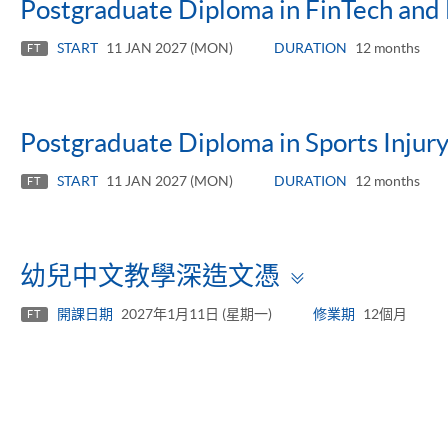
Postgraduate Diploma in FinTech and 
START
11 JAN 2027 (MON)
DURATION
12 months
FT
Postgraduate Diploma in Sports Injury
START
11 JAN 2027 (MON)
DURATION
12 months
FT
Toggle
幼兒中文教學深造文憑
panel
開課日期
2027年1月11日 (星期一)
修業期
12個月
FT