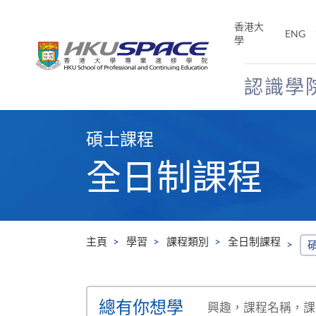
Skip
to
香港大
ENG
main
學
content
認識學
Main
content
碩士課程
start
全日制課程
主頁
學習
課程類別
全日制課程
搜
總有你想學
尋
興趣，課程名稱，課程