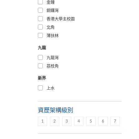
金鐘
銅鑼灣
香港大學主校園
北角
薄扶林
九龍
九龍灣
荔枝角
新界
上水
資歷架構級別
1
2
3
4
5
6
7