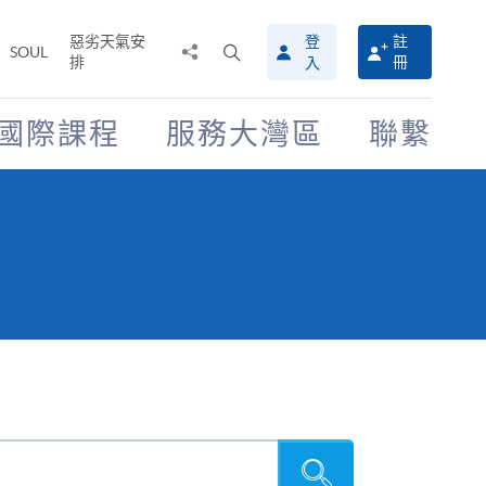
惡劣天氣安
登
註
分
打
SOUL
排
冊
入
享
開
至
搜
尋
國際課程
服務大灣區
聯繫
介
面
搜