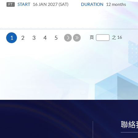
START
16 JAN 2027 (SAT)
DURATION
12 months
FT
本
下
1
2
3
4
5
頁
之 16
一
最
頁
頁
後
一
頁
聯絡