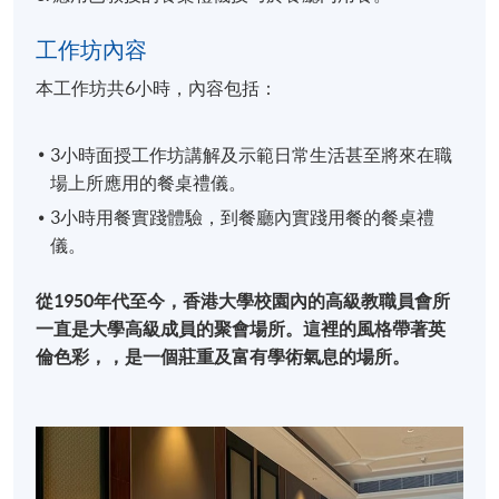
工作坊內容
本工作坊共6小時，內容包括：
3小時面授工作坊講解及示範日常生活甚至將來在職
場上所應用的餐桌禮儀。
3小時用餐實踐體驗，到餐廳內實踐用餐的餐桌禮
儀。
從1950年代至今，⾹港⼤學校園內的⾼級教職員會所​
一直是大學高級成員的聚會場所。這裡的風格帶著英
倫色彩，，是一個莊重及富有學術氣息的場所。