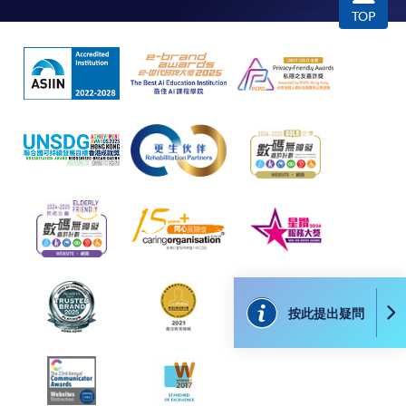
本學院會力求在有關網頁上刊載的資訊正確和合時，但本學院
TOP
卻不能為這些資訊作出任何明確或隱含的保證。本學院尤其不
會保證下列各項：資訊並無侵犯版權，資訊可安全使用、資訊
準確、資訊適合任何目的、資訊不含電腦病毒等。
本學院（包括其僱員及附屬機構）對你在網上付款而由下列原
因所導致的任何損失，一概不負責；上述原因包括：（1）由
付款銀行或獨立商戶因為付款的網關在處理付款的信用卡、付
款卡、智能卡或其他付款的設施時出現任何信息或資訊傳送的
失誤、延誤、中斷、中止、或限制（2）從付款的網關傳送而
來的任何信息或資訊中出現的疏忽、錯誤、誤差或遺漏；
（3）付款的網關在完成網上付款時出現的故障、失靈、或失
誤；（4）任何由付款的網關引起或與付款的網關相關的原
因，包括未獲授權進入、資料傳送的改動、任何非法行為等。
按此提出疑問
以上中文本純作參考之用，如內容與英文版本有任何歧義，一
切以英文版本為準。