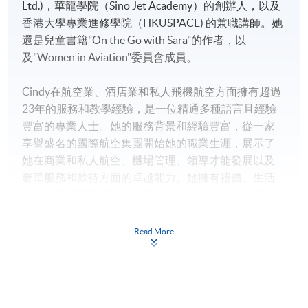
Ltd.)，華龍學院（Sino Jet Academy）的創辦人，以及
香港大學專業進修學院（HKUSPACE) 的兼職講師。她
還是兒童書籍"On the Go with Sara"的作者，以
及"Women in Aviation"委員會成員。
地點
九龍西分校
Cindy在航空業、酒店業和私人飛機航空方面擁有超過
F&B Education Hub @ KWC
23年的服務和教學經驗，是一位精通多種語言且經驗
高級教職員會所Mody貴賓室
豐富的專業人士。她的服務背景和經驗豐富，從一家
15F, KK Leung Building, The University of Hong Kong
享譽盛名的國際航空集團開始她的職業生涯，展示了
她在商業和私人航空、機場管理、領導才能發展以及
奢華服務和款待方面的卓越能力。她擁有禮儀、生活
技能、機組資源管理和《FISH ©》等認證培訓師資
格，全球培訓人數超過12,000人次。她一直致力於協
助各大機構維持最高標準的優質客戶滿意度，並參與
Read More
設計和提供組織發展項目。
Cindy擁有CIPD學習和發展證書，在多家大型機構教授
精緻餐飲及禮儀相關課程，並於2020-2021年獲得"傑