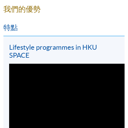
出教師獎"。她的教學理念是"始終追求最好"，鼓勵學
我們的優勢
生保持積極的態度，不斷提升自己。她深信只要相信
自己，任何事情都是可能的。她具有東西方文化的優
勢，從小就在父親的指導下學習烹飪。基於對精緻餐
特點
飲及款待業的熱愛，促使她開設了兩家餐廳，將興趣
發展為事業。
Lifestyle programmes in HKU
SPACE