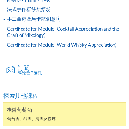
個別課程為須報讀同一學歷頒授課程及其他單元或繳
交下期學費的學員，提供網上服務，如學員就讀的課
法式手作糕餅烘焙坊
程設有此服務，課程負責人會通知學員有關程序。
手工曲奇及馬卡龍創意坊
Certificate for Module (Cocktail Appreciation and the
網上支付可通過「繳費靈」(PPS) (不適用於手機)、
Craft of Mixology)
VISA 或 Mastercard、「微信支付」(Online WeChat
Pay) 、「支付寶」(Online Alipay) 或 「轉數快」(FPS)
Certificate for Module (World Whisky Appreciation)
繳付學費。
訂閱
學院電子通訊
親身報名/郵遞
報讀新課程
探索其他課程
淺嘗葡萄酒
凡以「先到先得」為取錄方式的課程，請填妥
SF26報名表，親往
報名中心
或以郵遞方式連同學
葡萄酒、烈酒、清酒及咖啡
費以及所需證明文件呈交。