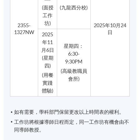
(面授
(九龍西分校)
工作
坊
)
2355-
2025年10月24
1327NW
日
2025
年
11
星期四：
月6日
6:30-
(星期
9:30PM
四)
(高級教職員
(用餐
會所)
實踐
體驗)
如有需要，學科部門保留更改以上時間表的權利。
工作坊將根據導師日程而定，同一工作坊有機會由不
同導師教授。
用餐實踐體驗的舉辦地點如有更改，將另行通知。