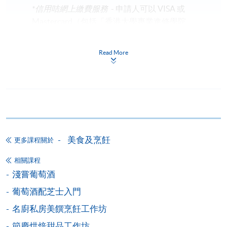
*信用咭網上繳費服務
- 申請人可以 VISA 或
Mastercard（包括「香港大學專業進修學院
Mastercard卡」）繳付學費。
Read More
*香港大學專業進修學院Mastercard卡
持有人如欲享用十個
月免息分期付款優惠，必須親臨本學院設有報名服務的教
學中心作付款安排。
如欲了解如何於網上報讀新課程及繳費，請瀏覽網上
申請/報讀指南 :
美食及烹飪
更多課程關於
-
短期課程
相關課程
-
個別學歷頒授課程
淺嘗葡萄酒
葡萄酒配芝士入門
報讀同一學歷頒授課程內其他單元
名廚私房美饌烹飪工作坊
節慶烘焙甜品工作坊