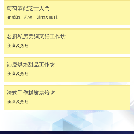
葡萄酒配芝士入門
[
下載報名表SF26
]
葡萄酒、烈酒、清酒及咖啡
申請學歷頒授及專業課程可能需要其他資料，報名
表可向報名中心或有關課程負責人索取。填妥申請
名廚私房美饌烹飪工作坊
表格後，請連同報名費/學費以及所需證明文件親
美食及烹飪
往報名中心或以郵遞方式遞交。
節慶烘焙甜品工作坊
報讀同一學歷頒授課程內其他單元
美食及烹飪
​學院為學歷頒授課程特設「註冊及學費通知」，適
法式手作糕餅烘焙坊
用於一般學歷頒授課程。
美食及烹飪
課程負責人會為學員送上「註冊及學費通知」
(「通知」)，請填妥有關「通知」，並親往報名中
心或以郵遞方式，遞交「通知」及繳交所需費用。