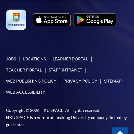
申請人應注意，不論親身或網上報讀，相同的課
程/科目只可提交一次申請。
在網上報名過程中，付款成功後，網頁將顯示付款
確認。另外，確認電子郵件亦會發送到 閣下的電
子郵件帳戶。請保留確定回條作日後查詢用途。
除特殊情況(例如課程因報名人數不足而被取消)及
法例規定外，一切已繳費用，概不退還。
JOBS
LOCATIONS
LEARNER PORTAL
如須甄選入學，則正式收據並不可作為 閣下已獲
TEACHER PORTAL
STAFF INTRANET
取錄的證明。學院將在截止報名日期後儘快通知申
請者是否獲取錄。落選的申請人將獲退還已繳交的
WEB PUBLISHING POLICY
PRIVACY POLICY
SITEMAP
學費。
WEB ACCESSIBILITY
Copyright © 2026 HKU SPACE. All rights reserved.
免責聲明
HKU SPACE is a non-profit making University company limited by
guarantee.
本學院為學院開設的其中一些課程提供在線服務的平台。雖然