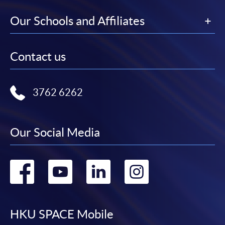
有關繳費詳情，請參閱
付款方法
。如對報名程序有任
Our Schools and Affiliates
何疑問，請詳閱個別課程資料，或聯絡有關課程負責
人或報名中心。
Contact us
課程/科目報名注意事項:
選用網上報名服務必須在已接駁互聯網及支援
3762 6262
JavaScript程式瀏覽器的電腦上進行。建議選用
Google Chrome瀏覽器。
申請人不應閒置申請超過10分鐘。否則，申請人
Our Social Media
必須重新開始整個申請程序。
網上報名只支援「提早報讀優惠」。如需享用其他
Go
Go
Go
Go
報讀優惠，請親臨學院的報名中心報名。
在網上報名過程中，由於提交課程申請和付款在系
to
to
to
to
統處理上為兩個不同的程序，成功付款並不保證成
功被獲取錄。任何不成功的申請，課程組職員將儘
facebook
youtube
linkedin
instag
HKU SPACE Mobile
快與 閣下聯絡。