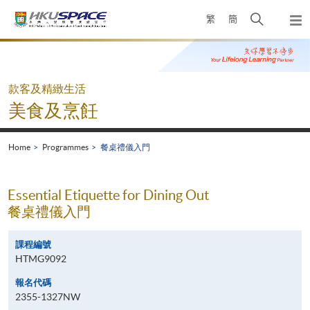
Skip
Open
繁
簡
to
Togg
main
search
navi
Main
content
panel
content
start
款客及精緻生活
美食及烹飪
Home
Programmes
餐桌禮儀入門
Essential Etiquette for Dining Out
餐桌禮儀入門
課程編號
HTMG9092
報名代碼
2355-1327NW