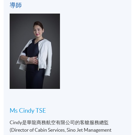
導師
用餐實踐體驗的菜單，可能因應食材供應而更改，將
不會另行通知。
學歷頒授
成功完成「餐桌禮儀入門」及出席達70%後，參加者將
獲得香港大學專業進修學院（HKU SPACE）按香港大
學體制頒發「出席證明書」 (Statement Of
Attendance)。
教學語言
粤語
報名代碼
2355-1327NW
Ms Cindy TSE
開課日期
2025年11月5日 (星期三)
Cindy是華龍商務航空有限公司的客艙服務總監
現時接受報名
(Director of Cabin Services, Sino Jet Management