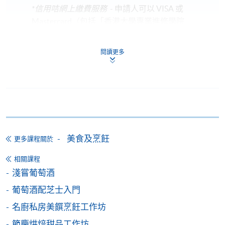
*信用咭網上繳費服務
- 申請人可以 VISA 或
Mastercard（包括「香港大學專業進修學院
Mastercard卡」）繳付學費。
閱讀更多
*香港大學專業進修學院Mastercard卡
持有人如欲享用十個
月免息分期付款優惠，必須親臨本學院設有報名服務的教
學中心作付款安排。
如欲了解如何於網上報讀新課程及繳費，請瀏覽網上
申請/報讀指南 :
美食及烹飪
更多課程關於
-
短期課程
相關課程
-
個別學歷頒授課程
淺嘗葡萄酒
葡萄酒配芝士入門
報讀同一學歷頒授課程內其他單元
名廚私房美饌烹飪工作坊
節慶烘焙甜品工作坊