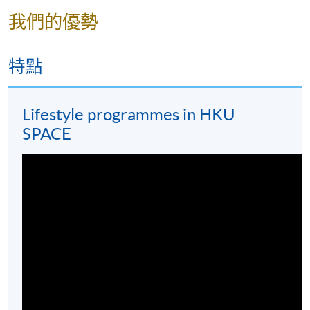
出教師獎"。她的教學理念是"始終追求最好"，鼓勵學
我們的優勢
生保持積極的態度，不斷提升自己。她深信只要相信
自己，任何事情都是可能的。她具有東西方文化的優
勢，從小就在父親的指導下學習烹飪。基於對精緻餐
特點
飲及款待業的熱愛，促使她開設了兩家餐廳，將興趣
發展為事業。
Lifestyle programmes in HKU
SPACE