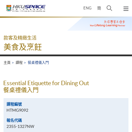
Skip
打
ENG
簡
to
彈
main
開
出
Main
content
搜
主
content
選
尋
start
單
介
款客及精緻生活
面
美食及烹飪
主頁
課程
餐桌禮儀入門
Essential Etiquette for Dining Out
餐桌禮儀入門
課程編號
HTMG9092
報名代碼
2355-1327NW