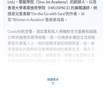
Ltd.)，華龍學院（Sino Jet Academy）的創辦人，以及
香港大學專業進修學院（HKUSPACE) 的兼職講師。她
還是兒童書籍"On the Go with Sara"的作者，以
及"Women in Aviation"委員會成員。
地點
九龍西分校
Cindy在航空業、酒店業和私人飛機航空方面擁有超過
F&B Education Hub @ KWC
23年的服務和教學經驗，是一位精通多種語言且經驗
高級教職員會所Mody貴賓室
豐富的專業人士。她的服務背景和經驗豐富，從一家
15F, KK Leung Building, The University of Hong Kong
享譽盛名的國際航空集團開始她的職業生涯，展示了
她在商業和私人航空、機場管理、領導才能發展以及
奢華服務和款待方面的卓越能力。她擁有禮儀、生活
技能、機組資源管理和《FISH ©》等認證培訓師資
格，全球培訓人數超過12,000人次。她一直致力於協
助各大機構維持最高標準的優質客戶滿意度，並參與
閱讀更多
設計和提供組織發展項目。
Cindy擁有CIPD學習和發展證書，在多家大型機構教授
精緻餐飲及禮儀相關課程，並於2020-2021年獲得"傑