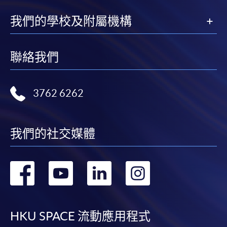
有關繳費詳情，請參閱
付款方法
。如對報名程序有任
我們的學校及附屬機構
何疑問，請詳閱個別課程資料，或聯絡有關課程負責
人或報名中心。
聯絡我們
課程/科目報名注意事項:
選用網上報名服務必須在已接駁互聯網及支援
3762 6262
JavaScript程式瀏覽器的電腦上進行。建議選用
Google Chrome瀏覽器。
申請人不應閒置申請超過10分鐘。否則，申請人
我們的社交媒體
必須重新開始整個申請程序。
網上報名只支援「提早報讀優惠」。如需享用其他
轉
轉
轉
轉
報讀優惠，請親臨學院的報名中心報名。
在網上報名過程中，由於提交課程申請和付款在系
到
到
到
到
統處理上為兩個不同的程序，成功付款並不保證成
功被獲取錄。任何不成功的申請，課程組職員將儘
facebook
youtube
linkedin
instag
HKU SPACE 流動應用程式
快與 閣下聯絡。