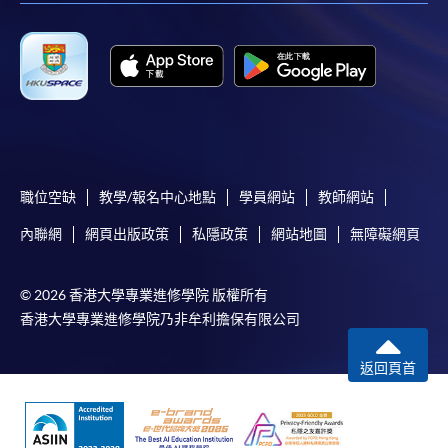
申請人應注意，不論親身或網上報讀，相同的課
程/科目只可提交一次申請。
在網上報名過程中，付款成功後，網頁將顯示付款
確認。另外，確認電子郵件亦會發送到 閣下的電
子郵件帳戶。請保留確定回條作日後查詢用途。
除特殊情況(例如課程因報名人數不足而被取消)及
法例規定外，一切已繳費用，概不退還。
職位空缺
教學/報名中心地點
學員網站
教師網站
如須甄選入學，則正式收據並不可作為 閣下已獲
內聯網
網頁出版政策
私隱政策
網站地圖
無障礙網頁
取錄的證明。學院將在截止報名日期後儘快通知申
請者是否獲取錄。落選的申請人將獲退還已繳交的
學費。
© 2026 香港大學專業進修學院 版權所有
香港大學專業進修學院乃非牟利擔保有限公司
返回頁首
免責聲明
本學院為學院開設的其中一些課程提供在線服務的平台。雖然