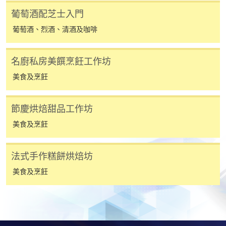
葡萄酒配芝士入門
[
下載報名表SF26
]
葡萄酒、烈酒、清酒及咖啡
申請學歷頒授及專業課程可能需要其他資料，報名
表可向報名中心或有關課程負責人索取。填妥申請
名廚私房美饌烹飪工作坊
表格後，請連同報名費/學費以及所需證明文件親
美食及烹飪
往報名中心或以郵遞方式遞交。
節慶烘焙甜品工作坊
報讀同一學歷頒授課程內其他單元
美食及烹飪
​學院為學歷頒授課程特設「註冊及學費通知」，適
法式手作糕餅烘焙坊
用於一般學歷頒授課程。
美食及烹飪
課程負責人會為學員送上「註冊及學費通知」
(「通知」)，請填妥有關「通知」，並親往報名中
心或以郵遞方式，遞交「通知」及繳交所需費用。