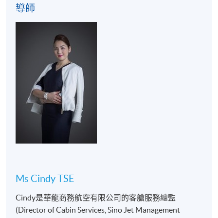
導師
用餐實踐體驗的菜單，可能因應食材供應而更改，將
不會另行通知。
學歷頒授
成功完成「餐桌禮儀入門」及出席達70%後，參加者將
獲得香港大學專業進修學院（HKU SPACE）按香港大
學體制頒發「出席證明書」 (Statement Of
Attendance)。
教學語言
粤語
報名代碼
2355-1327NW
Ms Cindy TSE
開課日期
2025年11月5日 (星期三)
Cindy是華龍商務航空有限公司的客艙服務總監
現時接受報名
(Director of Cabin Services, Sino Jet Management