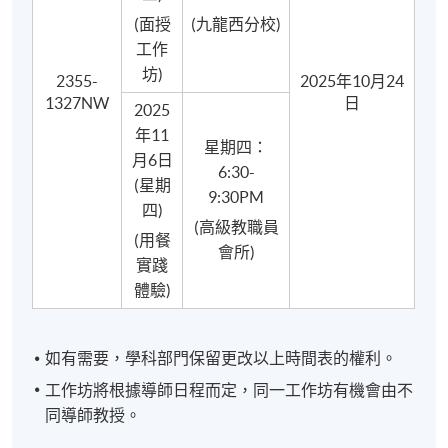
(面授
(九龍西分校)
工作
坊
)
2355-
2025年10月24
1327NW
日
2025
年
11
星期四：
月6日
6:30-
(星期
9:30PM
四)
(高級教職員
(用餐
會所)
實踐
體驗)
如有需要，學科部門保留更改以上時間表的權利。
工作坊將根據導師日程而定，同一工作坊有機會由不
同導師教授。
用餐實踐體驗的舉辦地點如有更改，將另行通知。