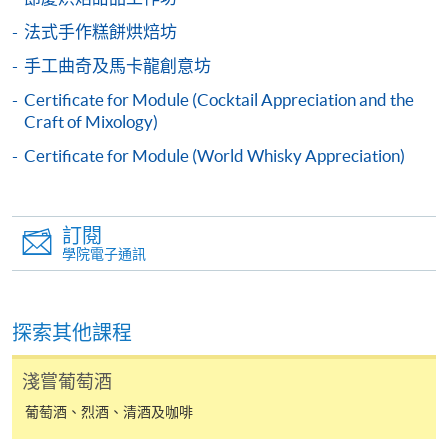
個別課程為須報讀同一學歷頒授課程及其他單元或繳
交下期學費的學員，提供網上服務，如學員就讀的課
法式手作糕餅烘焙坊
程設有此服務，課程負責人會通知學員有關程序。
手工曲奇及馬卡龍創意坊
Certificate for Module (Cocktail Appreciation and the
網上支付可通過「繳費靈」(PPS) (不適用於手機)、
Craft of Mixology)
VISA 或 Mastercard、「微信支付」(Online WeChat
Pay) 、「支付寶」(Online Alipay) 或 「轉數快」(FPS)
Certificate for Module (World Whisky Appreciation)
繳付學費。
訂閱
學院電子通訊
親身報名/郵遞
報讀新課程
探索其他課程
淺嘗葡萄酒
凡以「先到先得」為取錄方式的課程，請填妥
SF26報名表，親往
報名中心
或以郵遞方式連同學
葡萄酒、烈酒、清酒及咖啡
費以及所需證明文件呈交。