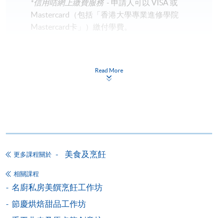
*信用咭網上繳費服務
- 申請人可以 VISA 或
Mastercard（包括「香港大學專業進修學院
Mastercard卡」）繳付學費。
*香港大學專業進修學院Mastercard卡
持有人如欲享用十個
月免息分期付款優惠，必須親臨本學院設有報名服務的教
Read More
學中心作付款安排。
如欲了解如何於網上報讀新課程及繳費，請瀏覽網上
申請/報讀指南 :
-
短期課程
美食及烹飪
更多課程關於
-
個別學歷頒授課程
相關課程
名廚私房美饌烹飪工作坊
報讀同一學歷頒授課程內其他單元
節慶烘焙甜品工作坊
個別課程為須報讀同一學歷頒授課程及其他單元或繳