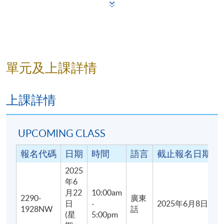
單元及上課詳情
上課詳情
學歷頒授
在成功完成「法式手作糕餅烘焙坊」及出席達70%後，
參加者將獲得香港大學專業進修學院（HKU SPACE）
UPCOMING CLASS
按香港大學體制頒發「出席證明書」 (Statement Of
報名代碼
日期
時間
語言
截止報名日期
Attendance)。
2025
教學語言
年6
月22
10:00am
2290-
廣東
粵語
日
-
2025年6月8日
1928NW
話
(星
5:00pm