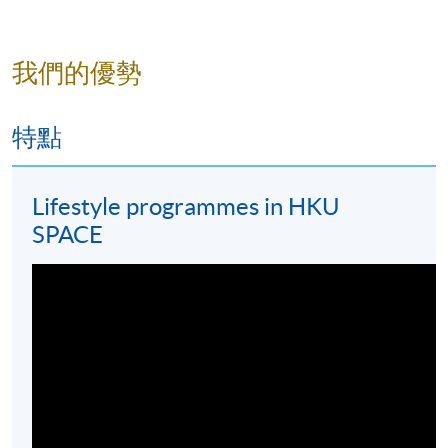
我們的優勢
特點
Lifestyle programmes in HKU
SPACE