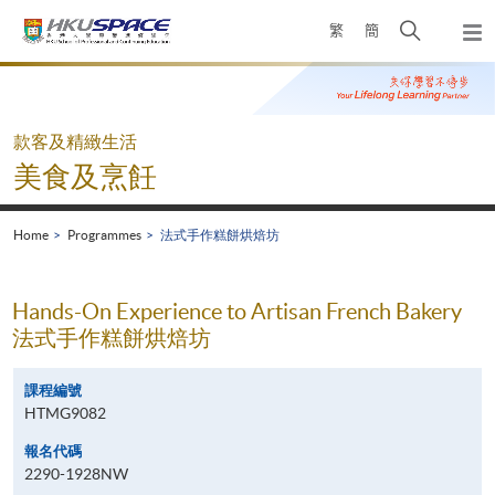
Skip
Open
繁
簡
to
Togg
main
search
navi
Main
content
panel
content
start
款客及精緻生活
美食及烹飪
Home
Programmes
法式手作糕餅烘焙坊
Hands-On Experience to Artisan French Bakery
法式手作糕餅烘焙坊
課程編號
HTMG9082
報名代碼
2290-1928NW