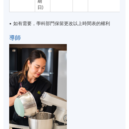
期
報名代碼
2290-1928NW
日)
如有需要，學科部門保留更改以上時間表的權利
•
導師
地點
港島南分校
NUTRITION AND CULINARY SCIENCE LAB @ 薄扶
林