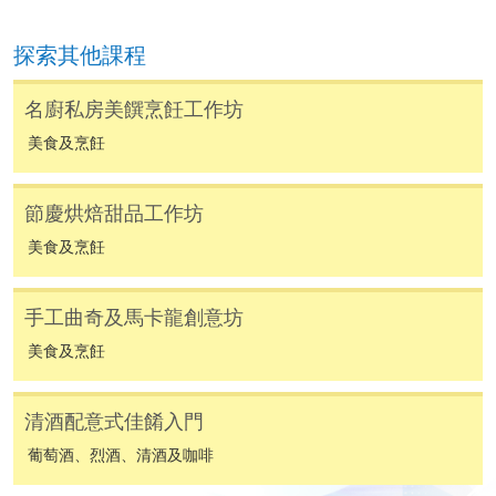
[
下載報名表SF26
]
探索其他課程
申請學歷頒授及專業課程可能需要其他資料，報名
名廚私房美饌烹飪工作坊
表可向報名中心或有關課程負責人索取。填妥申請
表格後，請連同報名費/學費以及所需證明文件親
美食及烹飪
往報名中心或以郵遞方式遞交。
節慶烘焙甜品工作坊
報讀同一學歷頒授課程內其他單元
美食及烹飪
​學院為學歷頒授課程特設「註冊及學費通知」，適
手工曲奇及馬卡龍創意坊
用於一般學歷頒授課程。
美食及烹飪
課程負責人會為學員送上「註冊及學費通知」
清酒配意式佳餚入門
(「通知」)，請填妥有關「通知」，並親往報名中
心或以郵遞方式，遞交「通知」及繳交所需費用。
葡萄酒、烈酒、清酒及咖啡