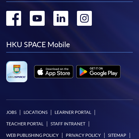
申請人應注意，不論親身或網上報讀，相同的課
程/科目只可提交一次申請。
Go
Go
Go
Go
在網上報名過程中，付款成功後，網頁將顯示付款
確認。另外，確認電子郵件亦會發送到 閣下的電
to
to
to
to
子郵件帳戶。請保留確定回條作日後查詢用途。
facebook
youtube
linkedin
instag
HKU SPACE Mobile
除特殊情況(例如課程因報名人數不足而被取消)及
法例規定外，一切已繳費用，概不退還。
如須甄選入學，則正式收據並不可作為 閣下已獲
取錄的證明。學院將在截止報名日期後儘快通知申
請者是否獲取錄。落選的申請人將獲退還已繳交的
學費。
JOBS
LOCATIONS
LEARNER PORTAL
免責聲明
TEACHER PORTAL
STAFF INTRANET
本學院為學院開設的其中一些課程提供在線服務的平台。雖然
WEB PUBLISHING POLICY
PRIVACY POLICY
SITEMAP