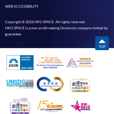
本學院會力求在有關網頁上刊載的資訊正確和合時，但本學院
WEB ACCESSIBILITY
卻不能為這些資訊作出任何明確或隱含的保證。本學院尤其不
會保證下列各項：資訊並無侵犯版權，資訊可安全使用、資訊
準確、資訊適合任何目的、資訊不含電腦病毒等。
Copyright © 2026 HKU SPACE. All rights reserved.
HKU SPACE is a non-profit making University company limited by
本學院（包括其僱員及附屬機構）對你在網上付款而由下列原
guarantee.
因所導致的任何損失，一概不負責；上述原因包括：（1）由
付款銀行或獨立商戶因為付款的網關在處理付款的信用卡、付
TOP
款卡、智能卡或其他付款的設施時出現任何信息或資訊傳送的
失誤、延誤、中斷、中止、或限制（2）從付款的網關傳送而
來的任何信息或資訊中出現的疏忽、錯誤、誤差或遺漏；
（3）付款的網關在完成網上付款時出現的故障、失靈、或失
誤；（4）任何由付款的網關引起或與付款的網關相關的原
因，包括未獲授權進入、資料傳送的改動、任何非法行為等。
以上中文本純作參考之用，如內容與英文版本有任何歧義，一
切以英文版本為準。