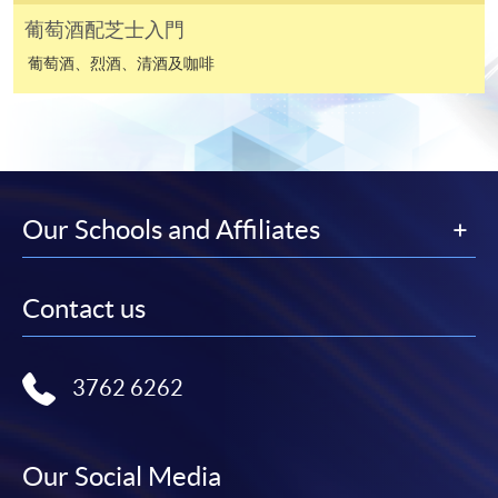
有關繳費詳情，請參閱
付款方法
。如對報名程序有任
葡萄酒配芝士入門
何疑問，請詳閱個別課程資料，或聯絡有關課程負責
人或報名中心。
葡萄酒、烈酒、清酒及咖啡
課程/科目報名注意事項:
選用網上報名服務必須在已接駁互聯網及支援
JavaScript程式瀏覽器的電腦上進行。建議選用
Google Chrome瀏覽器。
Our Schools and Affiliates
申請人不應閒置申請超過10分鐘。否則，申請人
必須重新開始整個申請程序。
Contact us
網上報名只支援「提早報讀優惠」。如需享用其他
報讀優惠，請親臨學院的報名中心報名。
在網上報名過程中，由於提交課程申請和付款在系
3762 6262
統處理上為兩個不同的程序，成功付款並不保證成
功被獲取錄。任何不成功的申請，課程組職員將儘
快與 閣下聯絡。
Our Social Media