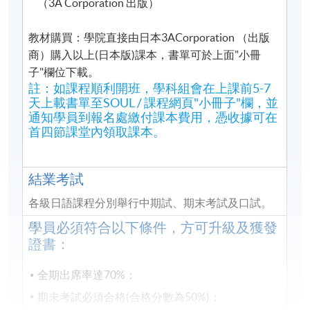
（3A
Corporation 出版）
教材購買：學院直接由日本3ACorporation
（出版
商）購入以上
(日本版)課本，書單可於上面"小冊
子"欄位下載。
註：如課程順利開班，學科組會在上課前5-7
天上載書單至SOUL / 課程網頁"小冊子"欄，並
通知學員到報名處繳付課本費用，憑收據可在
首四節課堂內領取課本。
結業考試
各級日語課程分別舉行中期試、期末考試及口試。
學員必須符合以下條件，方可升級及獲發
證書：
全期出席率達70
%；
期未考試必須合格
(
合格分數為50
%)；