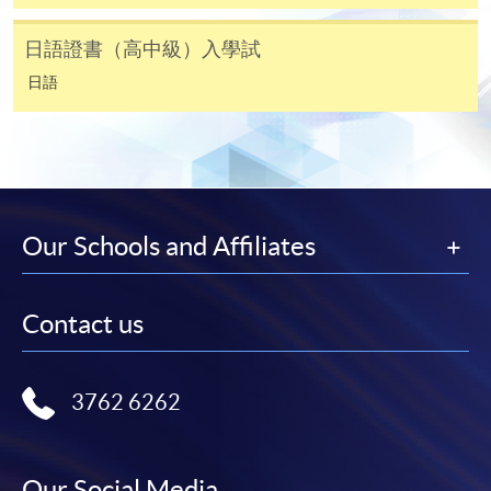
報名代碼
2445-1969AW
課程編號
38C12651A
開課日期
2026年9月20日 (星期日)
日語證書（高中級）入學試
學費
$8,500
時間
逢周日，10:00am-1:00pm
查詢號碼
3762-0820
日語
地點
金鐘統一中心 610室 (金鐘港鐵站 D 出口）
United Learning Centre Room 610
現時接受報名
持續進修基金
CEF基金的新優化措施已於2022年8月1日實施。
報名代碼
2445-1962AW
Our Schools and Affiliates
學員如就讀於實施日期（即2022年8月1日）前開課的
開課日期
2026年9月23日 (星期三)
課程，基金資助申請將按先前的規定及安排（包括
時間
逢周三，10:00am-1:00pm
20,000元的資助上限、申請人必須在年齡屆滿71歲之
Contact us
地點
金鐘海富中心 Admiralty Learning Centre
前遞交申請的年齡上限）處理。所有資訊以持續進修
基金辦事處最新公佈為準。有關新優化措施的詳情，
現時接受報名
請參閱：
3762 6262
https://www.wfsfaa.gov.hk/cef/tc/news/news_20220801.h
（資料如有更改，以CEF網頁內資料為準）
報名代碼
2445-2144AW
開課日期
2026年9月23日 (星期三)
Our Social Media