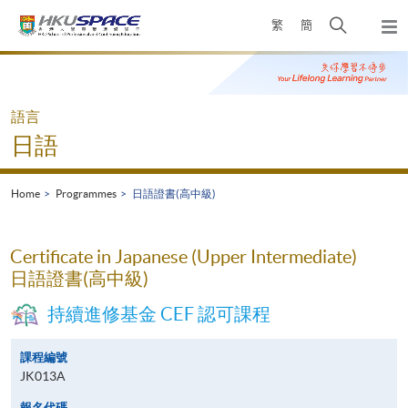
Skip
Open
繁
簡
to
Togg
main
search
navi
Main
content
panel
content
start
語言
日語
Home
Programmes
日語證書(高中級)
Certificate in Japanese (Upper Intermediate)
日語證書(高中級)
持續進修基金 CEF 認可課程
課程編號
JK013A
報名代碼