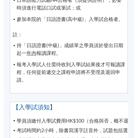
日本語能力試驗N4合格者（須提供證明），必要
時留意。如沒有任何通知，則請按照原定時間上課。
時須進行電話口試或筆試；或
參加本院的「日語證書(高中級)」入學試合格者。
凡於「
九龍西分校
」上課之學員，每堂必須出示報讀
HKU SPACE課程之正式收據或終身學員證
，方可進入
註：
分校。部份課堂或會調往其他分校上課，請特別留
意。
持「日語證書(中級)」成績單之學員須於發出日期
起一
年內
報讀課程。
凡於「九龍美孚保良局唐乃勤初中書院」上課之學
報考入學試人仕需待收到入學試結果後才可報讀課
員，7至8月部份課堂或會調往「九龍東分校」或其他
程，任何提前遞交之課程申請將不受理及退回申
分校上課，請特別留意。
請。
CEF基金的新優化措施已於2022年8月1日實施。學員
如就讀於實施日期（即2022年8月1日）前開課的課
程，基金資助申請將按先前的規定及安排（包括
【入學試須知】
20,000元的資助上限、申請人必須在年齡屆滿71歲之
前遞交申請的年齡上限）處理。所有資訊以持續進修
學員須繳付入學試費用HK$100（合格與否，概不退還
基金辦事處最新公佈為準。有關新優化措施的詳情，
考試時間約2小時，除書寫漢字註音外，試題包括選擇
請參閱：