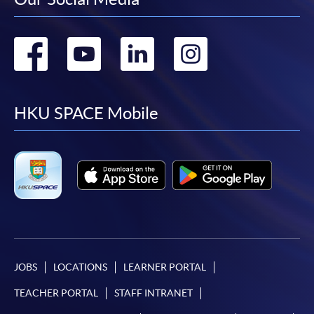
此課程已列入持續進修基金可發還款項課程名單。
時間
逢周三，6:45pm-9:45pm
如學員成功修畢以下課程及符合有關條件，可獲發
地點
港大保良何鴻燊社區書院 HPSHCC Campus
還有關課程費用的
最多80%（首10,000元）及60%
Go
Go
Go
Go
現時接受報名
（次15,000元）
。申請人可不限次數申領合共最多
to
to
to
to
25,000 港元的資助，但
必須在成功修畢基金課程後
的一年內（註：根據成功修畢課程日期或指定的語
報名代碼
2445-1961AW
facebook
youtube
linkedin
instag
文基準試的考試日期（如適用），以較後者計一年
HKU SPACE Mobile
開課日期
2026年9月24日 (星期四)
內）遞交申請
。該基金申請視乎持續進修基金可供
時間
逢周四，6:45pm-9:45pm
運用款項的多寡審批（以上資料如有更改，以CEF網
地點
港大保良何鴻燊社區書院 1105室 HPSHCC
頁內資料為準）。
Campus Room 1105, Causeway Bay
課程總成績合格 及
現時接受報名
達到70%出席率 及
在政府指定的測試組織/代理機構舉辦的語文基準
報名代碼
2445-1960AW
考試中取得要求成績。
開課日期
2026年9月22日 (星期二)
JOBS
LOCATIONS
LEARNER PORTAL
時間
逢周二，6:45pm-9:45pm
TEACHER PORTAL
STAFF INTRANET
地點
九龍東分校 807室 (*注意: 5月至8月期間部份
代理機構