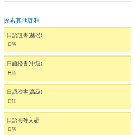
8) 非本地申請人報名時須出示有效簽證之正本，方可
報名，詳細資料請瀏覽：
探索其他課程
http://hkuspace.hku.hk/cht/study/admission/how-to-
apply
日語證書(基礎)
9) 如因黑色暴雨或颱風取消之課堂，補課或會安排於
日語
公眾假期舉行。屆時學科組會透過SOUL發佈有關資
訊。
持續進修基金
日語證書(中級)
日語
報名代碼
2445-1959AW
開課日期
2026年9月19日 (星期六)
香港大學專業進修學院的持續進修基金院校編號是
日語證書(高級)
100
時間
逢周六，10:00am-1:00pm
日語
地點
金鐘統一中心 United Learning Centre
持續進修基金課程
現時接受報名
日語高等文憑
Certificate in Japanese (Upper Intermediate)
日語
日語證書 (高中級)