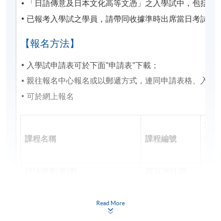
「日語傳意及日本文化高等文憑」之入學試中，包括作
https://www.wfsfaa.gov.hk/cef/tc/news/news_20220801.
已報考入學試之學員，請帶同收據準時出席當日考試，
料如有更改，以CEF網頁內資料為準）。
【報名方法】
1) 不論親身報名或網上報名，請務必核實清楚課程報
入學試申請表可於下面"申請表"下載；
名代碼，上課時間及地點後才報名，若發現報錯班
親往報名中心報名或以郵遞方式，連同申請表格、入學試費
別，可申請轉班，需繳付轉班費，唯課程滿額時，本
院恕不接受任何轉班申請。網上報名會在該課程開課
可於網上報名
日期前兩日截止，有興趣同學需親自到本院各報名中
心辦理報名手續。
第一
課程名稱
課程編號
報名
2) 轉班手續會在中期考試開始後停止接受申請，請學
(20
員留意。
日語證書(基礎)
ZESC8012B
244
3) 除課程資料更改外，本院將不會另發上課通知，學
日語證書(中級)
ZESC8012L
244
員如有疑問，可於開課前7 天致電查詢，否則學員應自
Read More
行携同收據所示之課程，按時到有關地點上課。
日語證書(高中級)
ZESC8012F
244