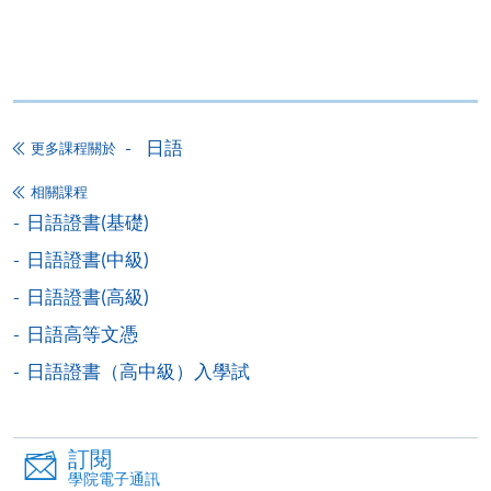
日語證書(高級)
ZESC8012K
244
4) 部份班別因遇到公眾假期稍多之故，可能需要補
日語高級文憑 -
課，時間、地點容後公佈。部份課程或有可能因學院
ZESC8012N
244
活動，而更改課室編號或上課地點，敬請留意。
Upper Advanced Japanese I
5) 學員報名之後,開課前14天便可以使用E-Learning網
日語
更多課程關於
＊
第一場入學試考試
/
時間
/
地點
上學習平台(soul2.hkuspace.hku.hk)。有關登入SOUL
的資料，可以瀏覽以下連結：
相關課程
https://drive.google.com/file/d/1IHqMZcWAnvQlqmrZ0Wb
日期: 2026年8月15日（六）， 2:30 – 4:30pm
日語證書(基礎)
usp=sharing
地點: 九龍東分校，九龍灣宏開道28號（九龍灣港鐵站B
日語證書(中級)
(課室編號，請參考當日大堂通告)
6) 學費只包括120小時的日語課程,並不包括課本、額外
日語證書(高級)
的免費講座及溫習班。唯部份免費講座及溫習班或會
日語高等文憑
與正常課堂時間有衝突,請學員衡量是否參與。
＊
第二場入學試考試
/
時間
/
地點
日語證書（高中級）入學試
7) 除特別註明外，一般只接受18歲以上報讀
日期: 2026年9月5日（六）， 2:30 – 4:30pm
(https://hkuspace.hku.hk/cht/study/admission/how-to-
地點: 九龍東分校，九龍灣宏開道28號（九龍灣港鐵站B
訂閱
apply)
學院電子通訊
(課室編號，請參考當日大堂通告)