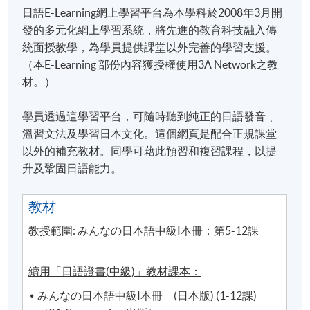
日語E-Learning網上學習平台為本學科於2008年3月開
發的多元化網上學習系統，將先進的教育科技融入傳
統面授教學，為學員提供課堂以外完善的學習支援。
（本E-Learning 部份內容獲授權使用3A Network之教
材。）
學員透過這學習平台，可隨時聽到純正的日語發音﹑
溫習文法及學習日本文化。這個網頁是配合正規課堂
以外的補充教材。同學可藉此預習和複習課程，以提
升及鞏固日語能力。
教材
教授範圍:
みんなの日本語中級Ⅰ本冊：
第5-12課
續用「日語證書
(
中級
)
」教材課本：
みんなの日本語中級Ⅰ本冊
(日本版) (
1-12課
)