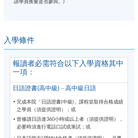
請學員衡量是否參與。)
注意事項：
學科會透過SOUL網上學習系統發佈學院資訊及課堂消
入學條件
息(課室調動，課堂取消等)。請學員報名時提供正確有
效之電郵。請學員多加利用(soul2.hkuspace.hku.hk)。
同時建議學員下載SOUL手機應用程式(支援iOS及
報讀者必需符合以下入學資格其中
andriod系統)，以便接收學科資訊。
一項：
有關登入SOUL的資料，可以瀏覽以下連結:
日語證書(高中級) – 高中級日語
https://drive.google.com/file/d/1IHqMZcWAnvQlqmrZ
0WbuBVSVIblyxbed/view?usp=sharing
完成本院「日語證書(中級)」課程並取得合格成績
之學員（須提供證明）；或
凡於「
九龍東分校
」上課之學員，由於要配合社區書
曾修讀日語達360小時或以上者（須提供證明），
院收生程序，6至8月的上課日期、地點或有更改，課
必要時須進行電話口試或筆試；或
堂有機會調往其他分校上課。如有更改，學科會透過
SOUL網上學習系統發佈最新的上課資訊。敬請學員屆