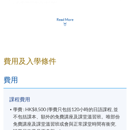
全學期平均分達50
%。
學員完成課程後，可憑該級別的證書、文憑或成績
Read More
合格通知書，報讀下一級別課程。惟以該證明文件
升級的有效期，為其發出日期的
1
年內
。如證明書上
的有效期已過，學員須參加入學考試才能繼續升
級，如有疑問，請交回學科部處理。
注意：
費用及入學條件
凡於「九龍西分校」上課之學員，每堂必須出
示報讀
HKU SPACE課程之正式收據
或
終身學
費用
員證
，方可進入分校。部份課堂或會調往其他
分校上課，請特別留意。
課程費用
學費 : HK$8,500 (學費只包括120小時的日語課程, 並
不包括課本、額外的免費講座及課堂溫習班。唯部份
免費講座及課堂溫習班或會與正常課堂時間有衝突,
詳情