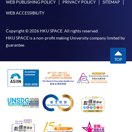
課堂可能改往其他教學中心上課) Kowloon
WEB PUBLISHING POLICY
PRIVACY POLICY
SITEMAP
East Campus Room 807
WEB ACCESSIBILITY
現時接受報名
測試組織/ 代理機構
測試
Copyright © 2026 HKU SPACE. All rights reserved.
商業日語能力考試
HKU SPACE is a non-profit making University company limited by
報名代碼
2445-1968AW
詳情請自行瀏覽 BJT 網頁
Business Japanese
guarantee.
開課日期
2026年9月20日 (星期日)
（https://www.kanken.or.jp/bjt/）
Proficiency Test
時間
逢周日，10:00am-1:00pm
TOP
(BJT)
地點
九龍東分校 (*注意: 5月至8月期間部份課堂可
能改往其他教學中心上課) Kowloon East
日本語能力試驗
Campus
（毎年7月及12月
第1個星期日舉
香港日本語教育研究會
現時接受報名
行）
第一日語暨文化學校
Japanese
報名代碼
2445-1967AW
Language
開課日期
2026年9月21日 (星期一)
Proficiency Test
時間
逢周一，6:45pm-9:45pm
London
地點
九龍西分校 505室（荔枝角港鐵站 D2 出口）