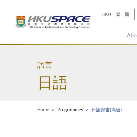
Skip
to
HKU
繁
簡
main
content
Abo
Main
content
start
語言
日語
Home
Programmes
日語證書(高級)