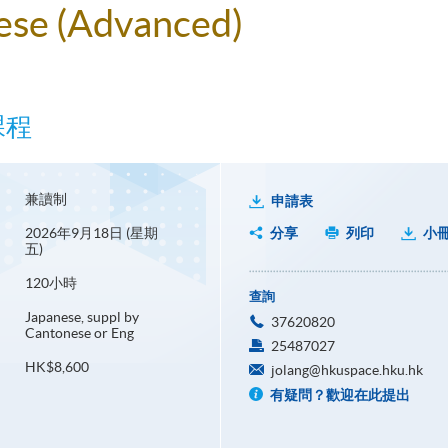
nese (Advanced)
課程
兼讀制
申請表
2026年9月18日 (星期
分享
列印
小
五)
120小時
查詢
Japanese, suppl by
37620820
Cantonese or Eng
25487027
HK$8,600
jolang@hkuspace.hku.hk
有疑問？歡迎在此提出