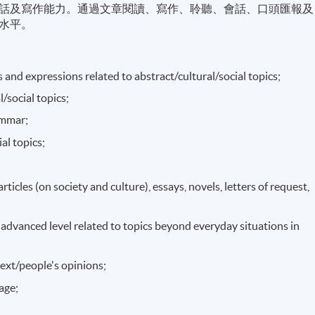
話及寫作能力。通過文章閱讀、寫作、聆聽、會話、口頭匯報及
水平。
and expressions related to abstract/cultural/social topics;
l/social topics;
ammar;
ial topics;
ticles (on society and culture), essays, novels, letters of request,
 advanced level related to topics beyond everyday situations in
text/people's opinions;
uage;