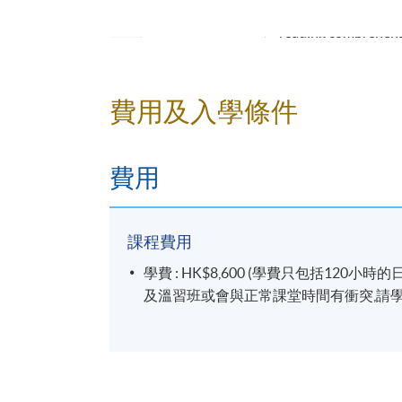
2-hour written test
Mid-term Test
reading comprehens
期中試
2小時筆試,包括詞
Oral
費用及入學條件
A 5-minute one-to-
Examination
5分鐘一對一口試
口試
費用
Final
3-hour written test
Examination
reading comprehens
課程費用
期末考試
3小時筆試,包括詞
學費 : HK$8,600 (學費只包括1
及溫習班或會與正常課堂時間有衝突,請學
【導師】