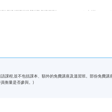
 on vocabulary, grammar,
ion and listening comprehension
25%
彙,語法,閱讀理解及聆聽理解
one oral examination
10%
 on vocabulary, grammar,
ion and listening comprehension
50%
彙,語法,閱讀理解及聆聽理解
20小時的日語課程,並不包括課本、額外的免費講座及溫習班。部份免費講
Total 合
員衡量是否參與。)
共: 100%