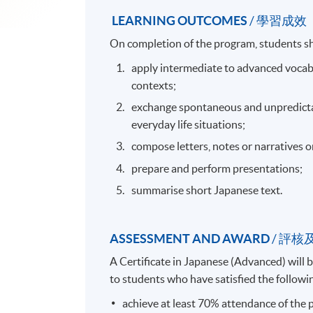
LEARNING OUTCOMES
/ 學習成效
On completion of the program, students sh
apply intermediate to advanced vocab
contexts;
exchange spontaneous and unpredictab
everyday life situations;
compose letters, notes or narratives o
prepare and perform presentations;
summarise short Japanese text.
ASSESSMENT AND AWARD
/ 評核
A Certificate in Japanese (Advanced) wi
to students who have satisfied the followin
achieve at least 70% attendance of the