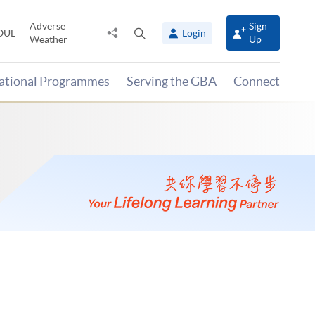
Adverse
Sign
Share
Open
OUL
Login
Weather
Up
to
search
panel
national Programmes
Serving the GBA
Connect