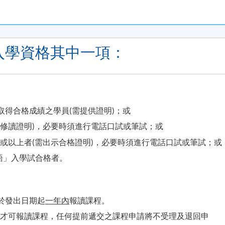
入學資格其中一項：
於2008年3月開發的多元化網上學習系統，將先進的教育科技融入傳
本E-Learning 部份內容獲授權使用3A Network之教
取得合格成績之學員(需提供證明)；或
發音﹑溫習文法及學習日本文化。這個網頁是配合正規課堂以外
以提升及鞏固日語能力。
示修讀證明)，必要時須進行電話口試或筆試；或
分或以上者(需出示合格證明)，必要時須進行電話口試或筆試；或
日語」入學試合格者。
於發出日期起
一年內
報讀課程。
後才可報讀課程，任何提前遞交之課程申請將不受理及退回申