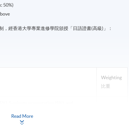
k: 50%)
above
制，經香港大學專業進修學院頒授「日語證書(高級)」：
Weighting
比重
(5%), 5-minute presentation (5%), and
nt (5%)
15%
Read More
鐘匯報(5%),作業(5%)