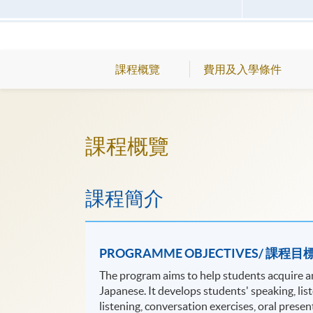
課程概覽
費用及入學條件
課程概覽
課程簡介
PROGRAMME OBJECTIVES/ 課程目
The program aims to help students acquire 
Japanese. It develops students' speaking, list
listening, conversation exercises, oral prese