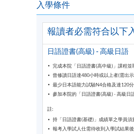
入學條件
所有日語課程均由資深導師教授。
【
E-Learning
介紹】
報讀者必需符合以下
日語E-Learning網上學習平台為本學科
面授教學，為學員提供課堂以外完善的學習支援。（
日語證書(高級) - 高級日語
材。）
完成本院「日語證書(高中級)」課程並
學員透過學習平台，可隨時聽到純正的日語
的補充教材。同學可藉此預習和複習課程，
曾修讀日語達480小時或以上者(需出
最少日本語能力試驗N4合格及達120
參加本院的「日語證書(高級) - 高級
註:
詳情
持「日語證書(基礎)」成績單之學員須
報考入學試人仕需待收到入學試結果