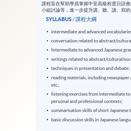
課程旨在幫助學員掌握中至高級程度日語會
小組討論等，進一步提升講、聽、讀、寫的
SYLLABUS
/ 課程大綱
​intermediate and advanced vocabularies 
conversation related to abstract/cultura
Intermediate to advanced Japanese gr
writings related to abstract/cultural/soc
techniques in presentation and debate;
reading materials, including newspaper ar
etc.;
listening exercises from intermediate to
personal and professional contexts;
summarisation skills of short Japanese 
basic discussion skills in Japanese lang