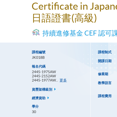
Certificate in Japa
日語證書(高級)
持續進修基金 CEF 認可
課程編號
課程制式
JK018B
開課日期
報名代碼
2445-1975AW
修業期
2445-2152AW
報
2445-1977AW...
更多
教學語言
名
代
資歷架構級別
碼
課程費用
經濟資助
學分
30