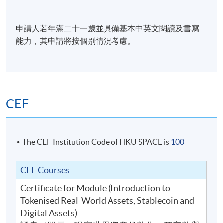
HKU SPACE Po Leung Kuk Stanley Ho Community
College (HPSHCC) Campus
申請人若年滿二十一歲並具備基本中英文閱讀及書寫
能力，其申請將按個别情況考慮。
CEF
The CEF Institution Code of HKU SPACE is
100
CEF Courses
Certificate for Module (Introduction to
Tokenised Real-World Assets, Stablecoin and
Digital Assets)