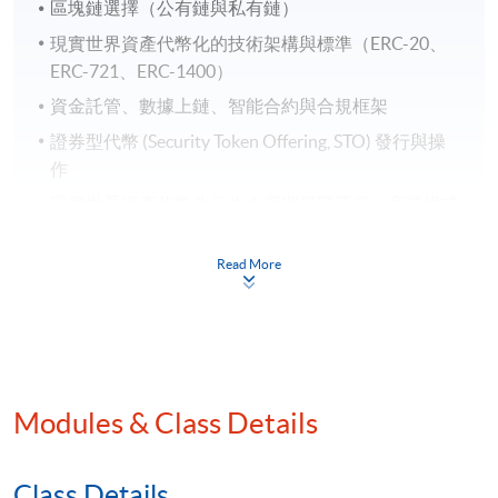
區塊鏈選擇（公有鏈與私有鏈）
現實世界資產代幣化的技術架構與標準（ERC-20、
ERC-721、ERC-1400）
資金託管、數據上鏈、智能合約與合規框架
證券型代幣 (Security Token Offering, STO) 發行與操
作
現實世界資產代幣化化生命周期管理流程、商業模式
和鏈上鏈下協同
現實世界資產代幣化環球監管框架
Read More
香港Ensemble項目沙盒 - 現實世界資產代幣化試驗場
房地產與現實世界資產代幣化
股票、債券及基金與現實世界資產代幣化
黃金及藝術品與現實世界資產代幣化
Modules & Class Details
新能源與現實世界資產代幣化
現實世界資產代幣化二级市場的發展
Class Details