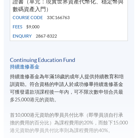
證書（單元：現實世界資產代幣化、穩定幣與
數碼資產入門）
COURSE CODE
33C166763
FEES
$9,000
ENQUIRY
2867-8322
Continuing Education Fund
持續進修基金
持續進修基金為年滿18歲的成年人提供持續教育和培
訓資助。符合資格的申請人於成功修畢持續進修基金
可獲發還款項課程後一年內，可不限次數申領合共最
多25,000港元的資助。
首10,000港元資助的學員共付比率（即學員須自行承
擔的費用的百分比）為課程費用的20%，而餘下15,000
港元資助的學員共付比率則為課程費用的40%。