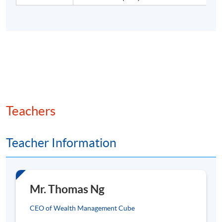
央行數碼貨幣 (CBDC)、非同質化代幣 (NFT) 與加密
貨幣
智能合約與自動化流程運用
數碼資產應用案例 - 資產管理、支付清算、產權證明
人工智能 (AI)、央行數碼貨幣與數碼資產的融合
Teachers
5. 數碼資產技術、跨鏈與安全
Teacher Information
與現實世界資產代幣化中的隱私、數據安全與合規技
術
Mr. Thomas Ng
跨境合規所需的區塊鏈技術解決方案
CEO of Wealth Management Cube
跨鏈互操作性與流動性挑戰