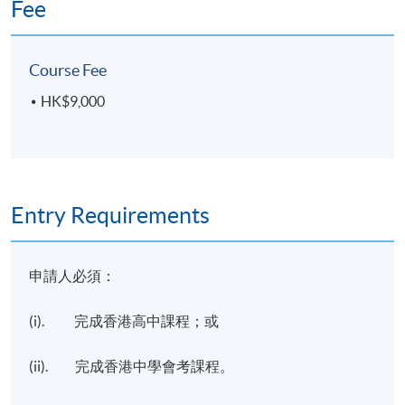
業進修學院頒授「證書 (單元：現實世界資產代幣化、
Fee
Kong.
穩定幣與數碼資產入門) 」。
Course Fee
評核
內容
比重
類別
HK$9,000
個人
二份各800字功課 (短文題、
每份習作各
習作
個案分析)
佔50%
Entry Requirements
Application Code
2450-FN167A
Apply Online Now
申請人必須：
Duration
(i). 完成香港高中課程；或
課程共包含十堂課，每堂課 3 小時。
(ii). 完成香港中學會考課程。
Venue