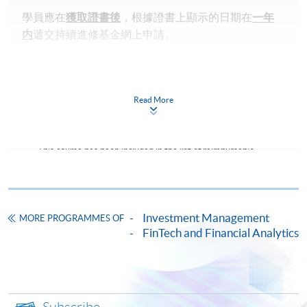
學員應在
獲取證書後
，根據證書上顯示的日期在
一年
内
遞交持續進修基金網上申請。
申請流程：
https://hkuspace.hku.hk/cht/cef/application-
Read More
procedures
Continuing Education Fund
This course has been included in the list of reimbursable
courses under the Continuing Education Fund.
Certificate for Module (Introduction to Tokenised Real-
World Assets, Stablecoin and Digital Assets)
Investment Management
This course is recognised under the Qualifications
MORE PROGRAMMES OF
Framework (QF Level [3])
FinTech and Financial Analytics
Subscribe