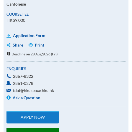
Cantonese
COURSE FEE
HK$9,000
Application Form
Share
Print
Deadline on 28 Aug 2026 (Fri)
ENQUIRIES
2867-8322
2861-0278
tdat@hkuspace.hku.hk
Ask a Question
APPLY NOW