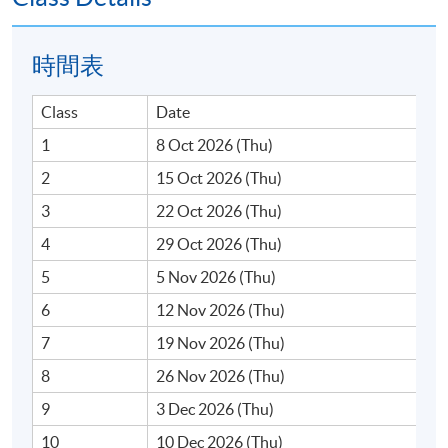
時間表
3. 穩定幣概念與運作
Class
Date
穩定幣的設計、運作原理與特點
1
8 Oct 2026 (Thu)
穩定幣類型 - 法幣抵押、加密貨幣抵押、多元化資產
2
15 Oct 2026 (Thu)
抵押及演算法型
3
22 Oct 2026 (Thu)
香港<穩定幣條例>監管與合規框架
4
29 Oct 2026 (Thu)
穩定幣的潛在應用場景 - 跨境貿易支付、零售支付、
5
5 Nov 2026 (Thu)
跨境投資及數碼資產交易
6
12 Nov 2026 (Thu)
穩定幣在與現實世界資產代幣化中的應用
7
19 Nov 2026 (Thu)
穩定幣的風險與挑戰
8
26 Nov 2026 (Thu)
9
3 Dec 2026 (Thu)
10
10 Dec 2026 (Thu)
4. 數碼資產應用場景