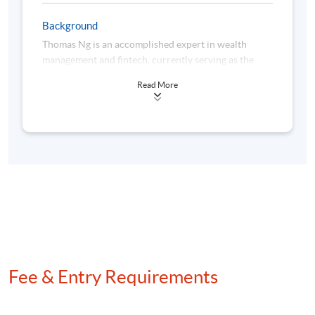
智能合約的安全漏洞與防範
Background
Thomas Ng is an accomplished expert in wealth
management and fintech, currently serving as the
CEO of Wealth Management Cube Limited in Hong
6. 數碼資產監管趨勢與未來展望
Read More
Kong. He led the company to be the first well
established B2B fund distributor in Hong Kong
全球與現實世界資產代幣化、穩定幣與數碼資產的監
steering in tokenized fund business. With over 15
管趨勢
years of experience in the financial services sector,
Thomas has held leadership roles in prominent firms,
數碼資產生態系統展望
including being the hedge fund and fund of funds
與現實世界資產代幣化、穩定幣與數碼資產的機遇
manager in Everbright Securities International and
Wellchamp Capital. His extensive expertise
encompasses fund management, tokenization, and
asset allocation strategies, enabling him to drive
innovative solutions for clients across the Asia-
學銜
Pacific region. Thomas has managed multi-million
Fee & Entry Requirements
dollar portfolios for family offices and institutional
學員修畢課程，上課出席率達70%或以上，並於評核中
clients, advocating for tokenization practices that
獲得合格成績，將可按香港大學體制，經香港大學專
positively influenced regulatory guidelines in Hong