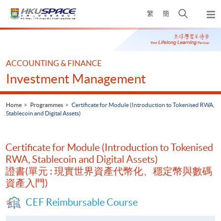
Skip
Open
繁
簡
to
Togg
main
search
navi
Main
content
panel
content
start
ACCOUNTING & FINANCE
Investment Management
Home
Programmes
Certificate for Module (Introduction to Tokenised RWA,
Stablecoin and Digital Assets)
Certificate for Module (Introduction to Tokenised
RWA, Stablecoin and Digital Assets)
證書(單元 : 現實世界資產代幣化、穩定幣與數碼
資產入門)
CEF Reimbursable Course