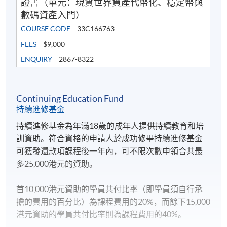
證書（單元：現實世界資產代幣化、穩定幣與
數碼資產入門）
COURSE CODE
33C166763
FEES
$9,000
ENQUIRY
2867-8322
Continuing Education Fund
持續進修基金
持續進修基金為年滿18歲的成年人提供持續教育和培
訓資助。符合資格的申請人於成功修畢持續進修基金
可獲發還款項課程後一年內，可不限次數申領合共最
多25,000港元的資助。
首10,000港元資助的學員共付比率（即學員須自行承
擔的費用的百分比）為課程費用的20%，而餘下15,000
港元資助的學員共付比率則為課程費用的40%。