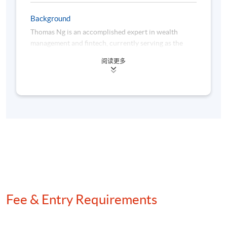
智能合約的安全漏洞與防範
Background
Thomas Ng is an accomplished expert in wealth
management and fintech, currently serving as the
CEO of Wealth Management Cube Limited in Hong
6. 數碼資產監管趨勢與未來展望
阅读更多
Kong. He led the company to be the first well
established B2B fund distributor in Hong Kong
全球與現實世界資產代幣化、穩定幣與數碼資產的監
steering in tokenized fund business. With over 15
管趨勢
years of experience in the financial services sector,
Thomas has held leadership roles in prominent firms,
數碼資產生態系統展望
including being the hedge fund and fund of funds
與現實世界資產代幣化、穩定幣與數碼資產的機遇
manager in Everbright Securities International and
Wellchamp Capital. His extensive expertise
encompasses fund management, tokenization, and
asset allocation strategies, enabling him to drive
innovative solutions for clients across the Asia-
學銜
Pacific region. Thomas has managed multi-million
Fee & Entry Requirements
dollar portfolios for family offices and institutional
學員修畢課程，上課出席率達70%或以上，並於評核中
clients, advocating for tokenization practices that
獲得合格成績，將可按香港大學體制，經香港大學專
positively influenced regulatory guidelines in Hong