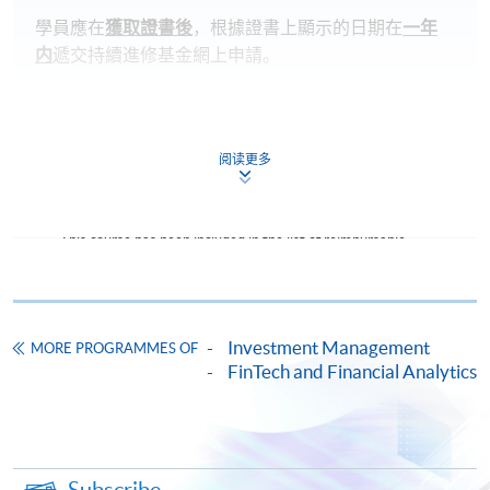
學員應在
獲取證書後
，根據證書上顯示的日期在
一年
内
遞交持續進修基金網上申請。
申請流程：
https://hkuspace.hku.hk/cht/cef/application-
阅读更多
procedures
Continuing Education Fund
This course has been included in the list of reimbursable
courses under the Continuing Education Fund.
Certificate for Module (Introduction to Tokenised Real-
World Assets, Stablecoin and Digital Assets)
Investment Management
This course is recognised under the Qualifications
MORE PROGRAMMES OF
Framework (QF Level [3])
FinTech and Financial Analytics
Subscribe