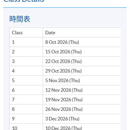
時間表
3. 穩定幣概念與運作
Class
Date
穩定幣的設計、運作原理與特點
1
8 Oct 2026 (Thu)
穩定幣類型 - 法幣抵押、加密貨幣抵押、多元化資產
2
15 Oct 2026 (Thu)
抵押及演算法型
3
22 Oct 2026 (Thu)
香港<穩定幣條例>監管與合規框架
4
29 Oct 2026 (Thu)
穩定幣的潛在應用場景 - 跨境貿易支付、零售支付、
5
5 Nov 2026 (Thu)
跨境投資及數碼資產交易
6
12 Nov 2026 (Thu)
穩定幣在與現實世界資產代幣化中的應用
7
19 Nov 2026 (Thu)
穩定幣的風險與挑戰
8
26 Nov 2026 (Thu)
9
3 Dec 2026 (Thu)
10
10 Dec 2026 (Thu)
4. 數碼資產應用場景