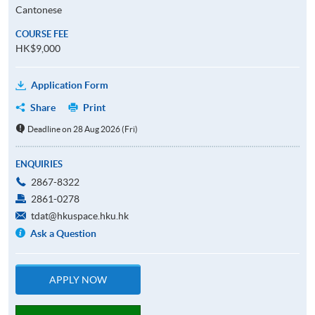
Cantonese
COURSE FEE
HK$9,000
Application Form
Share
Print
Deadline on 28 Aug 2026 (Fri)
ENQUIRIES
2867-8322
2861-0278
tdat@hkuspace.hku.hk
Ask a Question
APPLY NOW