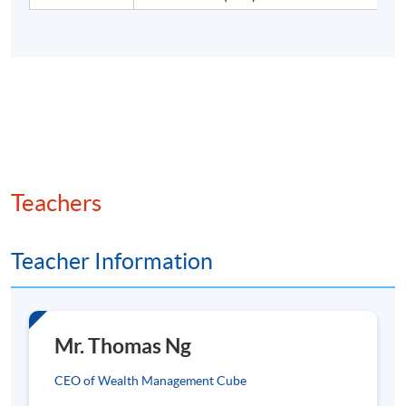
央行數碼貨幣 (CBDC)、非同質化代幣 (NFT) 與加密
貨幣
智能合約與自動化流程運用
數碼資產應用案例 - 資產管理、支付清算、產權證明
人工智能 (AI)、央行數碼貨幣與數碼資產的融合
Teachers
5. 數碼資產技術、跨鏈與安全
Teacher Information
與現實世界資產代幣化中的隱私、數據安全與合規技
術
Mr. Thomas Ng
跨境合規所需的區塊鏈技術解決方案
CEO of Wealth Management Cube
跨鏈互操作性與流動性挑戰