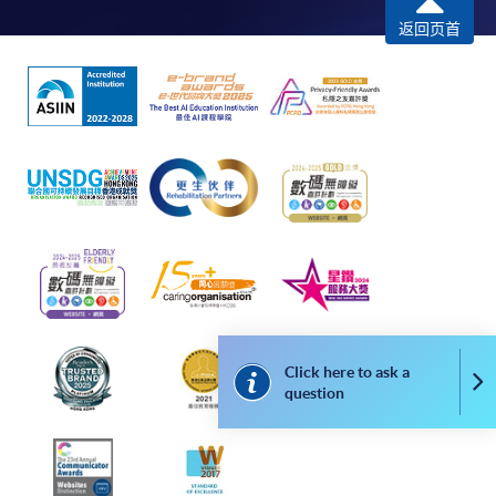
返回页首
Some programmes/courses may admit by selection,
and may require applicants to provide electronic
copy of any required documents (e.g. proof of
qualification) as indicated on the
programme/course webpage. Only file format in
doc, docx, jpg and pdf are supported.
Make Online Payment
Pay the application or programme/course fees by
either using:
"PPS by Internet"
- You will need a PPS account and
Click here to ask a
Co
question
a PPS Internet password. For information on how
to open a PPS account and how to set up a PPS
Internet password, please visit
http://www.ppshk.com
.