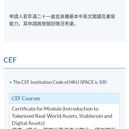
HKU SPACE Po Leung Kuk Stanley Ho Community
College (HPSHCC) Campus
申請人若年滿二十一歲並具備基本中英文閱讀及書寫
能力，其申請將按個别情況考慮。
CEF
The CEF Institution Code of HKU SPACE is
100
CEF Courses
Certificate for Module (Introduction to
Tokenised Real-World Assets, Stablecoin and
Digital Assets)