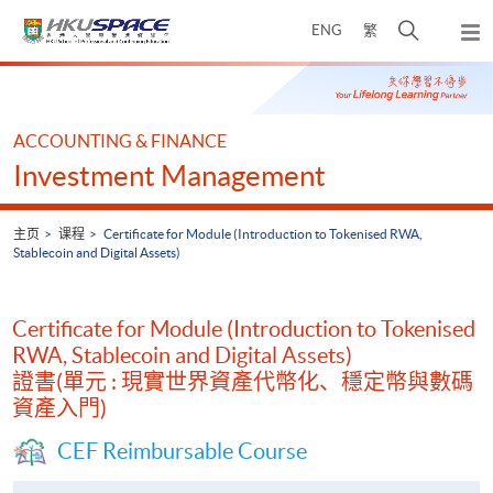
Skip
打
ENG
繁
to
弹
main
开
出
Main
content
搜
主
content
菜
寻
start
单
介
ACCOUNTING & FINANCE
面
Investment Management
主页
课程
Certificate for Module (Introduction to Tokenised RWA,
Stablecoin and Digital Assets)
Certificate for Module (Introduction to Tokenised
RWA, Stablecoin and Digital Assets)
證書(單元 : 現實世界資產代幣化、穩定幣與數碼
資產入門)
CEF Reimbursable Course