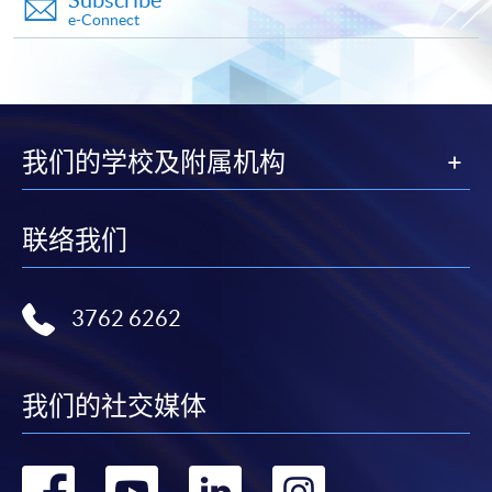
e-Connect
Apply
Online Application
Apply Now
我们的学校及附属机构
Application Form
Application Form
联络我们
Enrolment Method
Online Enrolment
3762 6262
HKU SPACE provides 24-hour online application and
payment service for students to apply to selected
award-bearing programmes and to enrol in most open
我们的社交媒体
admission courses (courses enrolled on a first come,
first served basis) via the Internet. Applicants may
转
转
转
转
settle the payment by using either "PPS by Internet"