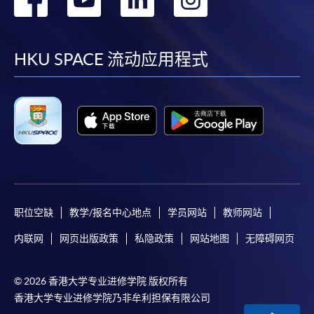
(not available via mobile phones), VISA or Mastercard
到
到
到
到
online. Online WeChat Pay, Online AliPay and Faster
Payment System (FPS) are also available for continuing
facebook
youtube
linkedin
instag
HKU SPACE 流动应用程式
enrolment in the same programme, if online service is
offered.
For first time enrolment
Complete the online application form
职位空缺
教学/报名中心地点
学员网站
教师网站
Applicant may click the icon
内联网
网页出版政策
私隐政策
网站地图
无障碍网页
on the top right-hand corner of the
programme/course webpage to make online
© 2026 香港大学专业进修学院 版权所有
application, and then follow the instructions to fill
香港大学专业进修学院乃非牟利担保有限公司
in the online application form.