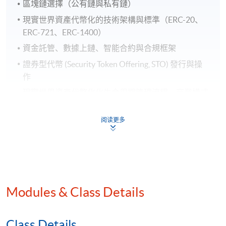
區塊鏈選擇（公有鏈與私有鏈）
現實世界資產代幣化的技術架構與標準（ERC-20、
ERC-721、ERC-1400）
資金託管、數據上鏈、智能合約與合規框架
證券型代幣 (Security Token Offering, STO) 發行與操
作
現實世界資產代幣化化生命周期管理流程、商業模式
和鏈上鏈下協同
現實世界資產代幣化環球監管框架
阅读更多
香港Ensemble項目沙盒 - 現實世界資產代幣化試驗場
房地產與現實世界資產代幣化
股票、債券及基金與現實世界資產代幣化
黃金及藝術品與現實世界資產代幣化
Modules & Class Details
新能源與現實世界資產代幣化
現實世界資產代幣化二级市場的發展
Class Details