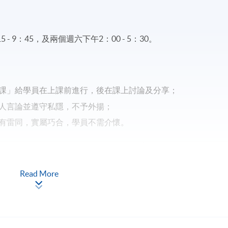
 9：45，及兩個週六下午2：00 - 5：30。
課」給學員在上課前進行，後在課上討論及分享；
人言論並遵守私隱，不予外揚；
有雷同，實屬巧合，學員不需介懷。
Apply Online
Now
Read More