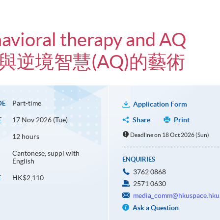
havioral therapy and AQ
)與逆境智慧(AQ)的藝術
Part-time
DE
Application Form
17 Nov 2026 (Tue)
Share
Print
E
Deadline on 18 Oct 2026 (Sun)
12 hours
Cantonese, suppl with
ENQUIRIES
English
3762 0868
HK$2,110
E
2571 0630
media_comm@hkuspace.hku
Ask a Question