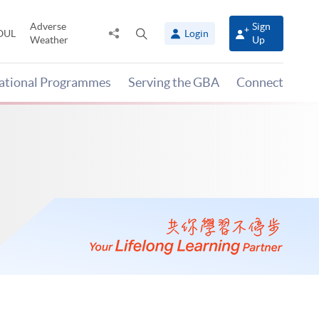
Adverse
Sign
Share
Open
OUL
Login
Weather
Up
to
search
panel
national Programmes
Serving the GBA
Connect