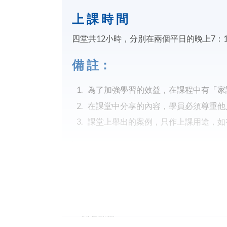
上 課 時 間
四堂共12小時，分別在兩個平日的晚上7：15 -
備
註：
為了加強學習的效益，在課程中有「家
在課堂中分享的內容，學員必須尊重他
課堂上舉出的案例，只作上課用途，如
Application Code
2455-1278NW
Start Date
17 Nov 2026 (Tue)
Duration
11月課程: