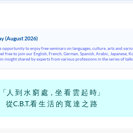
y (August 2026)
n insight shared by experts from various professions in the series of talk
aw, architecture or property management. If you want to know more about p
en Day this August.
ts, and pave the learning path to shape your future!
「人 到 水 窮 處，坐 看 雲 起 時」
從C.B.T.看 生 活 的 寬 達 之 路