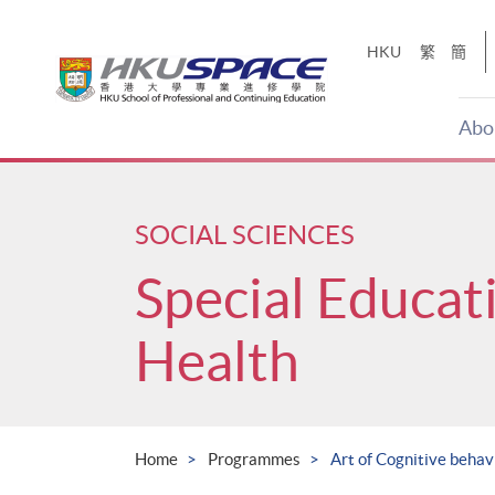
Skip
to
HKU
繁
簡
main
content
Abo
Main
content
start
SOCIAL SCIENCES
Special Educat
Health
Home
Programmes
Art of Cognitive beha