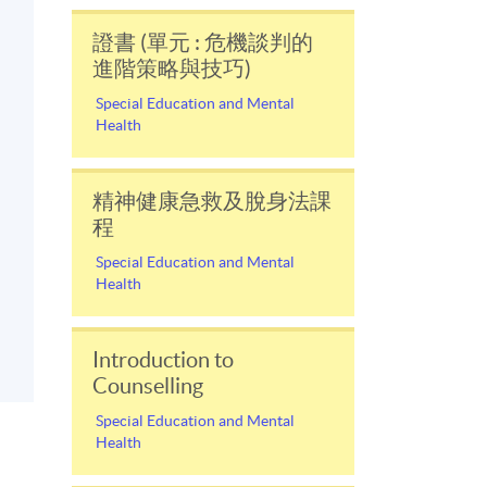
證書 (單元 : 危機談判的
進階策略與技巧)
Special Education and Mental
Health
精神健康急救及脫身法課
程
Special Education and Mental
Health
Introduction to
Counselling
Special Education and Mental
Health