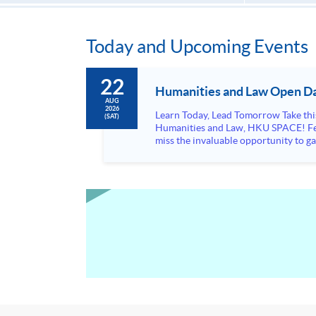
Today and Upcoming Events
22
Humanities and Law Open Da
AUG
2026
Learn Today, Lead Tomorrow Take this opportunity to enjoy free seminars on languages, culture, arts and various professions offered by the College of
(SAT)
Humanities and Law, HKU SPACE! Feel free to join our English, French, German, Spanish, Arabic, Japanese, Korean and Thai trial lessons and seminars. Don’t
miss the invaluable opportunity to gai
professionals and practitioners in l
situations, make these talks your priority! There will be a total of 35 workshops, trial lessons and information sessions featured in our Op
Mark your diary, sign up for your slo