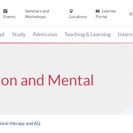
Seminars and
Learner
S
Events
Workshops
Locations
Portal
ut
Study
Admission
Teaching & Learning
Inter
ion and Mental
vioral therapy and AQ