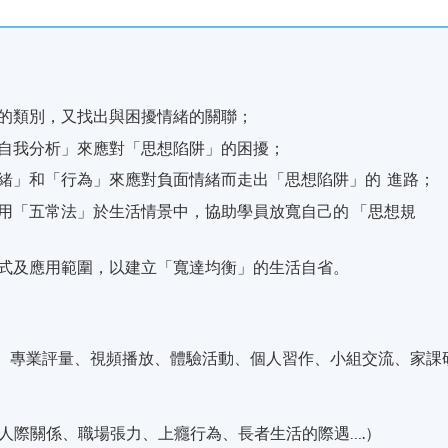
的類別，又找出與困擾情緒的關聯；
自我分析」來應對「思想陷阱」的困擾；
緒」和「行為」來應對負面情緒而走出「思想陷阱」的 進路；
用「五常法」於生活情景中，協助學員放寬自己的 「思想規
式及應用範圍，以建立「寬達均衡」的生活自省。
息、專業評量、視頻播放、體驗活動、個人習作、小組交流、家課
人際關係、職場張力、上癮行為、長者生活的際遇….）