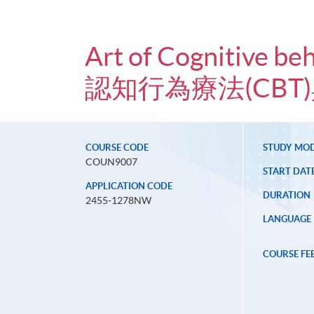
Art of Cognitive be
認知行為療法(CBT
COURSE CODE
STUDY MO
COUN9007
START DAT
APPLICATION CODE
DURATION
2455-1278NW
LANGUAGE
COURSE FE