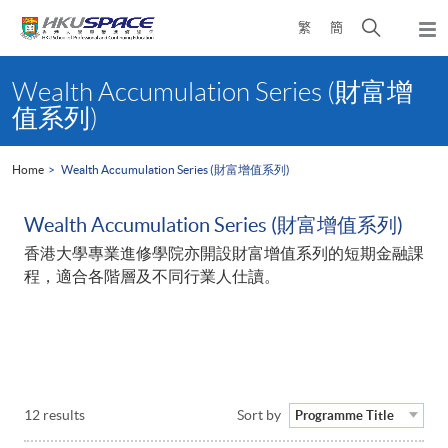
Skip
Open
繁
簡
to
Togg
main
search
navi
Main
content
panel
content
Wealth Accumulation Series (財富增
start
值系列)
Home
Wealth Accumulation Series (財富增值系列)
Wealth Accumulation Series (財富增值系列)
香港大學專業進修學院亦開設財富增值系列的短期金融課
程，適合各階層及不同行業人仕讀。
12 results
Sort by
Programme Title