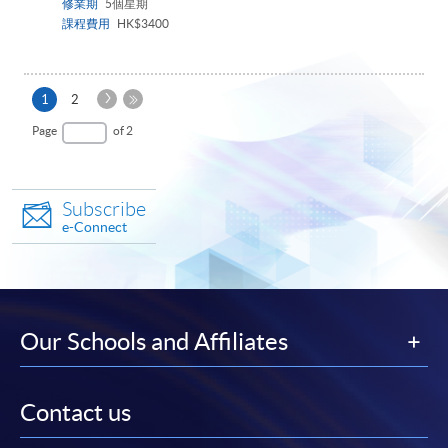
修業期
5個星期
課程費用
HK$3400
Next
Current
1
2
Page
page
Last
Page
of 2
Page
Subscribe
e-Connect
Our Schools and Affiliates
Contact us