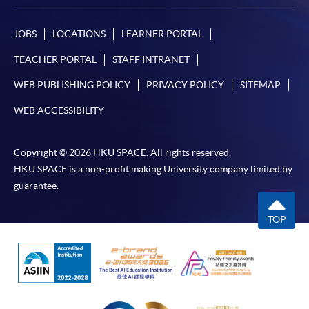
JOBS
LOCATIONS
LEARNER PORTAL
TEACHER PORTAL
STAFF INTRANET
WEB PUBLISHING POLICY
PRIVACY POLICY
SITEMAP
WEB ACCESSIBILITY
Copyright © 2026 HKU SPACE. All rights reserved.
HKU SPACE is a non-profit making University company limited by
guarantee.
TOP