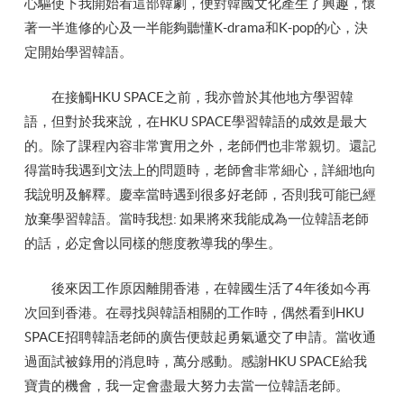
心驅使下我開始看這部韓劇，便對韓國文化產生了興趣，懷
著一半進修的心及一半能夠聽懂K-drama和K-pop的心，決
定開始學習韓語。
在接觸HKU SPACE之前，我亦曾於其他地方學習韓
語，但對於我來說，在HKU SPACE學習韓語的成效是最大
的。除了課程內容非常實用之外，老師們也非常親切。還記
得當時我遇到文法上的問題時，老師會非常細心，詳細地向
我說明及解釋。慶幸當時遇到很多好老師，否則我可能已經
放棄學習韓語。當時我想: 如果將來我能成為一位韓語老師
的話，必定會以同樣的態度教導我的學生。
後來因工作原因離開香港，在韓國生活了4年後如今再
次回到香港。在尋找與韓語相關的工作時，偶然看到HKU
SPACE招聘韓語老師的廣告便鼓起勇氣遞交了申請。當收通
過面試被錄用的消息時，萬分感動。感謝HKU SPACE給我
寶貴的機會，我一定會盡最大努力去當一位韓語老師。