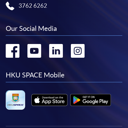
3762 6262
Our Social Media
Go
Go
Go
Go
to
to
to
to
facebook
youtube
linkedin
instag
HKU SPACE Mobile