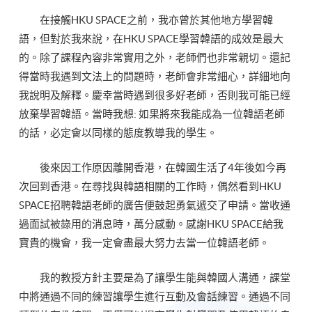
在接觸HKU SPACE之前，我亦曾於其他地方學習韓
語，但對於我來說，在HKU SPACE學習韓語的成效是最大
的。除了課程內容非常實用之外，老師們也非常親切。還記
得當時我遇到文法上的問題時，老師會非常細心，詳細地向
我說明及解釋。慶幸當時遇到很多好老師，否則我可能已經
放棄學習韓語。當時我想: 如果將來我能成為一位韓語老師
的話，必定會以同樣的態度教導我的學生。
後來因工作原因離開香港，在韓國生活了4年後如今再
次回到香港。在尋找與韓語相關的工作時，偶然看到HKU
SPACE招聘韓語老師的廣告便鼓起勇氣遞交了申請。當收通
過面試被錄用的消息時，萬分感動。感謝HKU SPACE給我
寶貴的機會，我一定會盡最大努力去當一位韓語老師。
我的教授方針主要是為了讓學生能與韓國人溝通，課堂
中將通過不同的練習讓學生進行互動及會話練習。通過不同