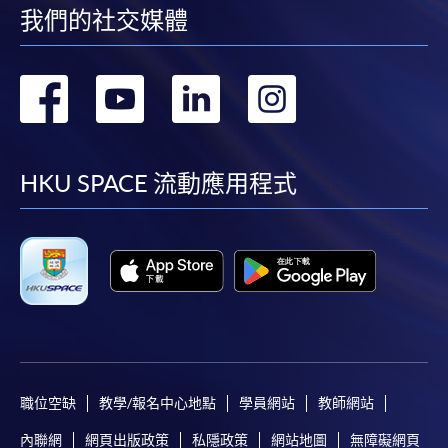
我們的社交媒體
轉
轉
轉
轉
到
到
到
到
facebook
youtube
linkedin
instag
HKU SPACE 流動應用程式
職位空缺
教學/報名中心地點
學員網站
教師網站
內聯網
網頁出版政策
私隱政策
網站地圖
無障礙網頁