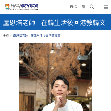
Skip
打
ENG
簡
to
彈
main
開
出
Main
content
搜
主
content
盧恩培老師 – 在韓生活後回港教韓文
選
尋
start
單
介
主頁
盧恩培老師 – 在韓生活後回港教韓文
面