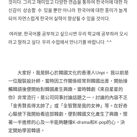
것이다. 그리고 재미있고 다양한 연습을 통하여 한국어에 대한 자
신감이 상승할 수 있을 뿐만 아니라 한국어에 대한 흥미가 늘게
되어 자연스럽게 한국어 실력이 향상될 수 있을 것이다.
여러분, 한국어를 공부하고 싶으시면 우리 학교에 공부하러 오시
라고 말하고 싶다. 우리 수업에서 만나기를 바랍니다. ^^
大家好，我是醉心於韓國文化的香港人Unpi。 我以前是
一位服裝設計師，當時因工作關係經常到韓國出差，開始接
觸韓語後便開始對韓國產生興趣。當時韓劇《來自星星的
你》非常流行，是公司同事討論話題之一，討論的內容不乏
「金秀賢長得太帥了」或「全智賢是我的女神」等。在好奇
心驅使下我開始看這部韓劇，便對韓國文化產生了興趣，懷
著一半進修的心及一半能夠聽懂K-drama和K-pop的心，決
定開始學習韓語。