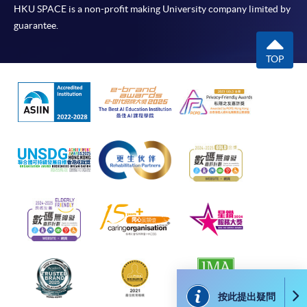
準確、資訊適合任何目的、資訊不含電腦病毒等。
HKU SPACE is a non-profit making University company limited by
guarantee.
本學院（包括其僱員及附屬機構）對你在網上付款而由下列原
因所導致的任何損失，一概不負責；上述原因包括：（1）由
TOP
付款銀行或獨立商戶因為付款的網關在處理付款的信用卡、付
款卡、智能卡或其他付款的設施時出現任何信息或資訊傳送的
失誤、延誤、中斷、中止、或限制（2）從付款的網關傳送而
來的任何信息或資訊中出現的疏忽、錯誤、誤差或遺漏；
（3）付款的網關在完成網上付款時出現的故障、失靈、或失
誤；（4）任何由付款的網關引起或與付款的網關相關的原
因，包括未獲授權進入、資料傳送的改動、任何非法行為等。
以上中文本純作參考之用，如內容與英文版本有任何歧義，一
切以英文版本為準。
付款方法
按此提出疑問