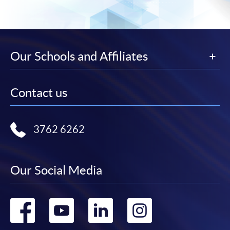
課程/科目報名注意事項:
選用網上報名服務必須在已接駁互聯網及支援
JavaScript程式瀏覽器的電腦上進行。建議選用
Our Schools and Affiliates
Google Chrome瀏覽器。
申請人不應閒置申請超過10分鐘。否則，申請人
Contact us
必須重新開始整個申請程序。
網上報名只支援「提早報讀優惠」。如需享用其他
報讀優惠，請親臨學院的報名中心報名。
3762 6262
在網上報名過程中，由於提交課程申請和付款在系
統處理上為兩個不同的程序，成功付款並不保證成
功被獲取錄。任何不成功的申請，課程組職員將儘
Our Social Media
快與 閣下聯絡。
申請人應注意，不論親身或網上報讀，相同的課
Go
Go
Go
Go
程/科目只可提交一次申請。
在網上報名過程中，付款成功後，網頁將顯示付款