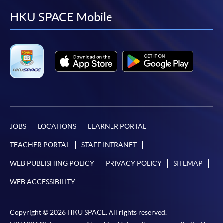
facebook
youtube
linkedin
instag
HKU SPACE Mobile
親身報名/郵遞
報讀新課程
凡以「先到先得」為取錄方式的課程，請填妥
SF26報名表，親往
報名中心
或以郵遞方式連同學
費以及所需證明文件呈交。
JOBS
LOCATIONS
LEARNER PORTAL
[
下載報名表SF26
]
TEACHER PORTAL
STAFF INTRANET
申請學歷頒授及專業課程可能需要其他資料，報名
WEB PUBLISHING POLICY
PRIVACY POLICY
SITEMAP
表可向報名中心或有關課程負責人索取。填妥申請
表格後，請連同報名費/學費以及所需證明文件親
WEB ACCESSIBILITY
往報名中心或以郵遞方式遞交。
Copyright © 2026 HKU SPACE. All rights reserved.