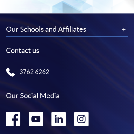
申請/報讀指南 :
-
短期課程
Our Schools and Affiliates
-
個別學歷頒授課程
Contact us
報讀同一學歷頒授課程內其他單元
個別課程為須報讀同一學歷頒授課程及其他單元或繳
3762 6262
交下期學費的學員，提供網上服務，如學員就讀的課
程設有此服務，課程負責人會通知學員有關程序。
Our Social Media
網上支付可通過「繳費靈」(PPS) (不適用於手機)、
VISA 或 Mastercard、「微信支付」(Online WeChat
Go
Go
Go
Go
Pay) 、「支付寶」(Online Alipay) 或 「轉數快」(FPS)
繳付學費。
to
to
to
to