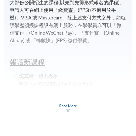
大部份公開招生的課程(以先到先得形式報名的課程)。
申請人可在網上使用「繳費靈」(PPS) (不適用於手
機)、VISA 或 Mastercard。除上述支付方式之外，如就
讀學歷頒授課程設有網上服務，在學學員亦可以「微
信支付」(Online WeChat Pay) 、「支付寶」(Online
Alipay) 或 「轉數快」(FPS) 繳付學費。
報讀新課程
填寫網上報名表格
申請人可按該課程網頁的右上角的
圖示進入網上服務網頁，然
後按照指示填妥網上報名表格。
Read More
某些課程須甄選入學，並要求申請人上載課程網頁
中指定所須文件(如學歷證明)。系統只支援doc,
docx, jpg 和pdf格式之附件。