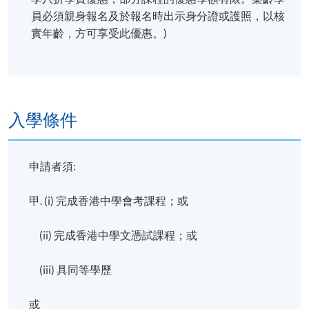
日期 / 時間
員必須親身報名及於報名時出示身分證或護照，以核
逢周三，6:45pm - 9:45pm ; 及間中星期六下午
實年齡，方可享受此優惠。)
修業期
5個月
入學條件
地點
香港大學專業進修學院教學中心 (銅鑼灣/炮台山/北
角)
申請者須:
甲. (i) 完成香港中學會考課程；或
(ii) 完成香港中學文憑試課程；或
(iii) 具同等學歷
或