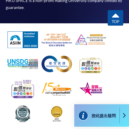
HKU SPACE is a non-profit making University company limited by
報讀同一學歷頒授課程內其他單元
guarantee.
​學院為學歷頒授課程特設「註冊及學費通知」，適
TOP
用於一般學歷頒授課程。
課程負責人會為學員送上「註冊及學費通知」
(「通知」)，請填妥有關「通知」，並親往報名中
心或以郵遞方式，遞交「通知」及繳交所需費用。
有關繳費詳情，請參閱
付款方法
。如對報名程序有任
何疑問，請詳閱個別課程資料，或聯絡有關課程負責
人或報名中心。
課程/科目報名注意事項:
選用網上報名服務必須在已接駁互聯網及支援
按此提出疑問
JavaScript程式瀏覽器的電腦上進行。建議選用
Google Chrome瀏覽器。