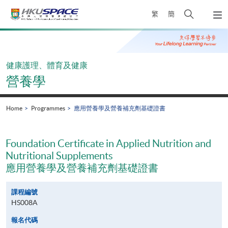
Skip
Open
繁
簡
to
Togg
main
search
navi
Main
content
panel
content
start
健康護理、體育及健康
營養學
Home
Programmes
應用營養學及營養補充劑基礎證書
Foundation Certificate in Applied Nutrition and
Nutritional Supplements
應用營養學及營養補充劑基礎證書
課程編號
HS008A
報名代碼