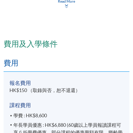
Read More
教學語言
以粵語為主。所有教材、考試及功課均以中文教授。
費用及入學條件
證書頒發
費用
學員順利完成課程可按香港大學體制，經香港大學專
業進修學院獲准頒授應用營養學及營養補充劑基礎證
書
報名費用
HK$150 （取錄與否，恕不退還）
報名代碼
2455-HS008A
課程費用
現時接受報名
學費 : HK$8,600
年長學員優惠 : HK$6,880 (60歲以上學員報讀課程可
享八折學費優惠，部分課程的優惠學額有限。樂齡學