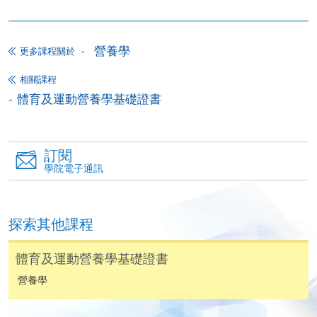
繳交所需費用
營養學
更多課程關於
申請人可使用以下方式繳交報名費或課程費用:
相關課程
體育及運動營養學基礎證書
繳費靈網上服務
- 申請人須先開立繳費靈戶口及設
定繳費靈網上密碼。有關如何申請繳費靈戶口及密
碼，請瀏覽繳費靈網址
http://www.ppshk.com
。
訂閱
學院電子通訊
*信用咭網上繳費服務
- 申請人可以 VISA 或
Mastercard（包括「香港大學專業進修學院
Mastercard卡」）繳付學費。
探索其他課程
*香港大學專業進修學院Mastercard卡
持有人如欲享用十個
體育及運動營養學基礎證書
月免息分期付款優惠，必須親臨本學院設有報名服務的教
學中心作付款安排。
營養學
如欲了解如何於網上報讀新課程及繳費，請瀏覽網上