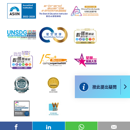
報讀同一學歷頒授課程內其他單元
​學院為學歷頒授課程特設「註冊及學費通知」，適
用於一般學歷頒授課程。
課程負責人會為學員送上「註冊及學費通知」
(「通知」)，請填妥有關「通知」，並親往報名中
心或以郵遞方式，遞交「通知」及繳交所需費用。
有關繳費詳情，請參閱
付款方法
。如對報名程序有任
何疑問，請詳閱個別課程資料，或聯絡有關課程負責
人或報名中心。
按此提出疑問
課程/科目報名注意事項:
選用網上報名服務必須在已接駁互聯網及支援
JavaScript程式瀏覽器的電腦上進行。建議選用
Google Chrome瀏覽器。