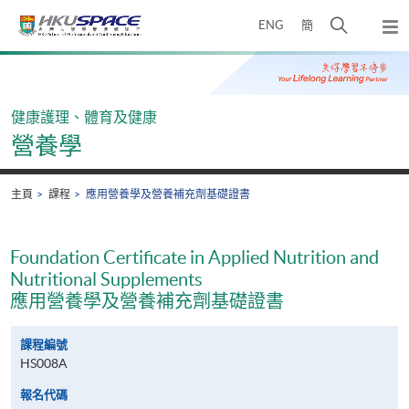
Skip
打
ENG
簡
to
彈
main
開
出
Main
content
搜
主
content
選
尋
start
單
介
健康護理、體育及健康
面
營養學
主頁
課程
應用營養學及營養補充劑基礎證書
Foundation Certificate in Applied Nutrition and
Nutritional Supplements
應用營養學及營養補充劑基礎證書
課程編號
HS008A
報名代碼