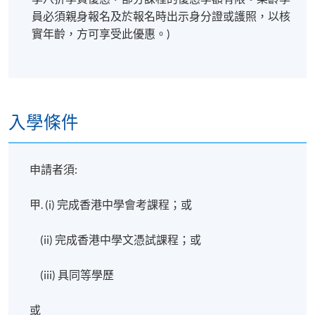
日期 / 時間
員必須親身報名及於報名時出示身分證或護照，以核
逢周三，6:45pm - 9:45pm ; 及間中星期六下午
實年齡，方可享受此優惠。)
修業期
5個月
入學條件
地點
香港大學專業進修學院教學中心 (銅鑼灣/炮台山/北
角)
申請者須:
甲. (i) 完成香港中學會考課程；或
(ii) 完成香港中學文憑試課程；或
(iii) 具同等學歷
或