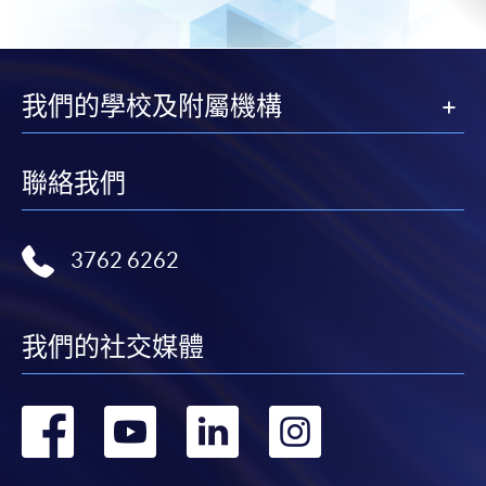
申請/報讀指南 :
-
短期課程
我們的學校及附屬機構
-
個別學歷頒授課程
聯絡我們
報讀同一學歷頒授課程內其他單元
個別課程為須報讀同一學歷頒授課程及其他單元或繳
3762 6262
交下期學費的學員，提供網上服務，如學員就讀的課
程設有此服務，課程負責人會通知學員有關程序。
我們的社交媒體
網上支付可通過「繳費靈」(PPS) (不適用於手機)、
VISA 或 Mastercard、「微信支付」(Online WeChat
轉
轉
轉
轉
Pay) 、「支付寶」(Online Alipay) 或 「轉數快」(FPS)
繳付學費。
到
到
到
到