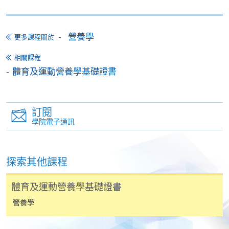
繳交所需費用
營養學
更多課程關於
申請人可使用以下方式繳交報名費或課程費用:
相關課程
體育及運動營養學基礎證書
繳費靈網上服務
- 申請人須先開立繳費靈戶口及設
定繳費靈網上密碼。有關如何申請繳費靈戶口及密
碼，請瀏覽繳費靈網址
http://www.ppshk.com
。
訂閱
學院電子通訊
*信用咭網上繳費服務
- 申請人可以 VISA 或
Mastercard（包括「香港大學專業進修學院
Mastercard卡」）繳付學費。
探索其他課程
*香港大學專業進修學院Mastercard卡
持有人如欲享用十個
體育及運動營養學基礎證書
月免息分期付款優惠，必須親臨本學院設有報名服務的教
學中心作付款安排。
營養學
如欲了解如何於網上報讀新課程及繳費，請瀏覽網上