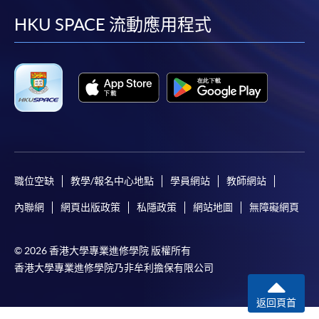
facebook
youtube
linkedin
instag
HKU SPACE 流動應用程式
親身報名/郵遞
報讀新課程
凡以「先到先得」為取錄方式的課程，請填妥
SF26報名表，親往
報名中心
或以郵遞方式連同學
費以及所需證明文件呈交。
職位空缺
教學/報名中心地點
學員網站
教師網站
[
下載報名表SF26
]
內聯網
網頁出版政策
私隱政策
網站地圖
無障礙網頁
申請學歷頒授及專業課程可能需要其他資料，報名
表可向報名中心或有關課程負責人索取。填妥申請
© 2026 香港大學專業進修學院 版權所有
表格後，請連同報名費/學費以及所需證明文件親
香港大學專業進修學院乃非牟利擔保有限公司
往報名中心或以郵遞方式遞交。
返回頁首