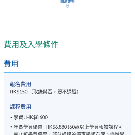
閱讀更多
教學語言
費用及入學條件
以粵語為主。所有教材、考試及功課均以中文教授。
證書頒發
費用
學員順利完成課程可按香港大學體制，經香港大學專
業進修學院獲准頒授應用營養學及營養補充劑基礎證
書
報名費用
HK$150 （取錄與否，恕不退還）
報名代碼
2455-HS008A
課程費用
現時接受報名
學費 : HK$8,600
年長學員優惠 : HK$6,880 (60歲以上學員報讀課程可
享八折學費優惠，部分課程的優惠學額有限。樂齡學