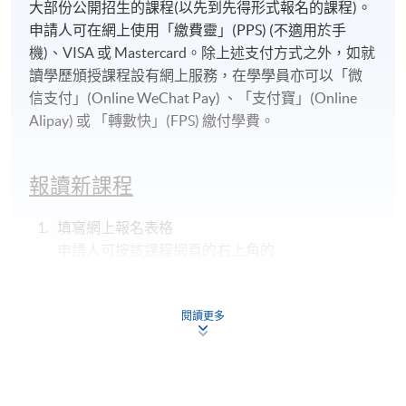
大部份公開招生的課程(以先到先得形式報名的課程)。
申請人可在網上使用「繳費靈」(PPS) (不適用於手
機)、VISA 或 Mastercard。除上述支付方式之外，如就
讀學歷頒授課程設有網上服務，在學學員亦可以「微
信支付」(Online WeChat Pay) 、「支付寶」(Online
Alipay) 或 「轉數快」(FPS) 繳付學費。
報讀新課程
填寫網上報名表格
申請人可按該課程網頁的右上角的
圖示進入網上服務網頁，然
後按照指示填妥網上報名表格。
閱讀更多
某些課程須甄選入學，並要求申請人上載課程網頁
中指定所須文件(如學歷證明)。系統只支援doc,
docx, jpg 和pdf格式之附件。