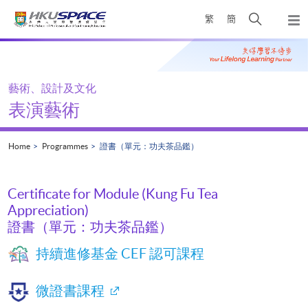
Skip
Open
繁
簡
to
Togg
main
search
navi
Main
content
panel
content
start
藝術、設計及文化
表演藝術
Home
Programmes
證書（單元：功夫茶品鑑）
Certificate for Module (Kung Fu Tea
Appreciation)
證書（單元：功夫茶品鑑）
持續進修基金 CEF 認可課程
微證書課程