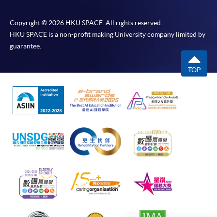
​學院為學歷頒授課程特設「註冊及學費通知」，適
用於一般學歷頒授課程。
Copyright © 2026 HKU SPACE. All rights reserved.
HKU SPACE is a non-profit making University company limited by
課程負責人會為學員送上「註冊及學費通知」
guarantee.
(「通知」)，請填妥有關「通知」，並親往報名中
心或以郵遞方式，遞交「通知」及繳交所需費用。
TOP
有關繳費詳情，請參閱
付款方法
。如對報名程序有任
何疑問，請詳閱個別課程資料，或聯絡有關課程負責
人或報名中心。
課程/科目報名注意事項:
選用網上報名服務必須在已接駁互聯網及支援
JavaScript程式瀏覽器的電腦上進行。建議選用
Google Chrome瀏覽器。
申請人不應閒置申請超過10分鐘。否則，申請人
必須重新開始整個申請程序。