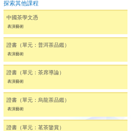
探索其他課程
申請人可使用以下方式繳交報名費或課程費用:
中國茶學文憑
繳費靈網上服務
- 申請人須先開立繳費靈戶口及設
表演藝術
定繳費靈網上密碼。有關如何申請繳費靈戶口及密
碼，請瀏覽繳費靈網址
http://www.ppshk.com
。
證書（單元：普洱茶品鑑）
*信用咭網上繳費服務
- 申請人可以 VISA 或
表演藝術
Mastercard（包括「香港大學專業進修學院
Mastercard卡」）繳付學費。
證書（單元：茶席導論）
表演藝術
*香港大學專業進修學院Mastercard卡
持有人如欲享用十個
月免息分期付款優惠，必須親臨本學院設有報名服務的教
學中心作付款安排。
證書（單元：烏龍茶品鑑）
表演藝術
如欲了解如何於網上報讀新課程及繳費，請瀏覽網上
申請/報讀指南 :
證書（單元：茗茶鑒賞）