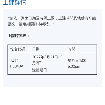
上課詳情
出席率達70%或以上；及
於指定時間內完成所有作業，並取得合格成績
*請依下列之日期及時間上課，上課時間及地點有可能
更改，請定期瀏覽本網站。*
學院將盡量按所列的資料安排課程，惟學院保留在有
需要的情況下作出改動的權利。學員將獲另行通知。
上課時間表：
報名代碼
日期
時間
報名代碼
2475-PE040A
2027年3月21日- 5
現時接受報名
星期日1:00 -
2475-
月2日
PE040A
6:00pm
逢星期日
日期 / 時間
逢周日，1:00pm - 6:00pm -
地點