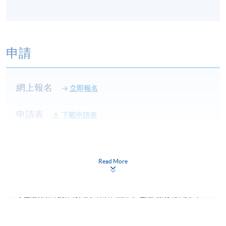
申請
網上報名
立即報名
申請表
下載申請表
報名辦法
網上報名服務
Read More
香港大學專業進修學院提供24小時網上報名及繳費服
務，申請人可通過網上申請個別學歷頒授課程和報讀
大部份公開招生的課程(以先到先得形式報名的課程)。
申請人可在網上使用「繳費靈」(PPS) (不適用於手
機)、VISA 或 Mastercard。除上述支付方式之外，如就