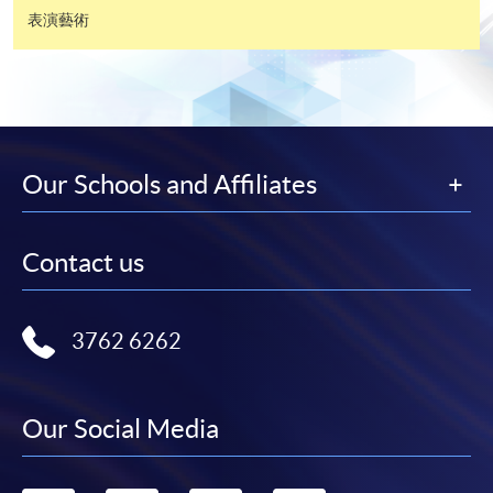
-
短期課程
表演藝術
-
個別學歷頒授課程
報讀同一學歷頒授課程內其他單元
Our Schools and Affiliates
個別課程為須報讀同一學歷頒授課程及其他單元或繳
交下期學費的學員，提供網上服務，如學員就讀的課
程設有此服務，課程負責人會通知學員有關程序。
Contact us
網上支付可通過「繳費靈」(PPS) (不適用於手機)、
VISA 或 Mastercard、「微信支付」(Online WeChat
3762 6262
Pay) 、「支付寶」(Online Alipay) 或 「轉數快」(FPS)
繳付學費。
Our Social Media
親身報名/郵遞