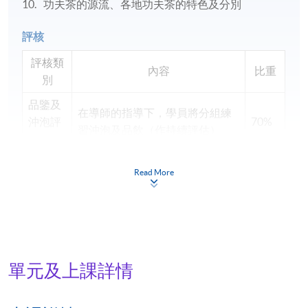
功夫茶的源流、各地功夫茶的特色及分別
評核
評核類
內容
比重
別
品鑒及
在導師的指導下，學員將分組練
沖泡評
70%
習沖泡及品飲（作持續評估）
估
筆試
包括選擇題及短答題 (1小時)
30%
Read More
合
共:
100%
學員符合下列所有要求，方可按香港大學體制，經香
單元及上課詳情
港大學專業進修學院頒授「證書（單元：功夫茶品
鑑）」：