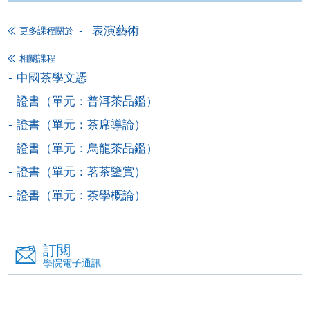
讀學歷頒授課程設有網上服務，在學學員亦可以「微
表演藝術
信支付」(Online WeChat Pay) 、「支付寶」(Online
更多課程關於
Alipay) 或 「轉數快」(FPS) 繳付學費。
相關課程
中國茶學文憑
報讀新課程
證書（單元：普洱茶品鑑）
證書（單元：茶席導論）
填寫網上報名表格
申請人可按該課程網頁的右上角的
證書（單元：烏龍茶品鑑）
圖示進入網上服務網頁，然
證書（單元：茗茶鑒賞）
後按照指示填妥網上報名表格。
證書（單元：茶學概論）
某些課程須甄選入學，並要求申請人上載課程網頁
中指定所須文件(如學歷證明)。系統只支援doc,
訂閱
docx, jpg 和pdf格式之附件。
學院電子通訊
繳交所需費用