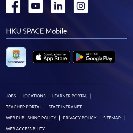
Go
Go
Go
Go
報讀新課程
to
to
to
to
facebook
youtube
linkedin
instag
HKU SPACE Mobile
凡以「先到先得」為取錄方式的課程，請填妥
SF26報名表，親往
報名中心
或以郵遞方式連同學
費以及所需證明文件呈交。
[
下載報名表SF26
]
申請學歷頒授及專業課程可能需要其他資料，報名
表可向報名中心或有關課程負責人索取。填妥申請
表格後，請連同報名費/學費以及所需證明文件親
JOBS
LOCATIONS
LEARNER PORTAL
往報名中心或以郵遞方式遞交。
TEACHER PORTAL
STAFF INTRANET
報讀同一學歷頒授課程內其他單元
WEB PUBLISHING POLICY
PRIVACY POLICY
SITEMAP
WEB ACCESSIBILITY