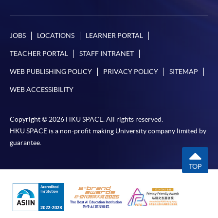
申請學歷頒授及專業課程可能需要其他資料，報名
表可向報名中心或有關課程負責人索取。填妥申請
表格後，請連同報名費/學費以及所需證明文件親
JOBS
LOCATIONS
LEARNER PORTAL
往報名中心或以郵遞方式遞交。
TEACHER PORTAL
STAFF INTRANET
報讀同一學歷頒授課程內其他單元
WEB PUBLISHING POLICY
PRIVACY POLICY
SITEMAP
WEB ACCESSIBILITY
​學院為學歷頒授課程特設「註冊及學費通知」，適
用於一般學歷頒授課程。
Copyright © 2026 HKU SPACE. All rights reserved.
HKU SPACE is a non-profit making University company limited by
課程負責人會為學員送上「註冊及學費通知」
guarantee.
(「通知」)，請填妥有關「通知」，並親往報名中
心或以郵遞方式，遞交「通知」及繳交所需費用。
TOP
有關繳費詳情，請參閱
付款方法
。如對報名程序有任
何疑問，請詳閱個別課程資料，或聯絡有關課程負責
人或報名中心。