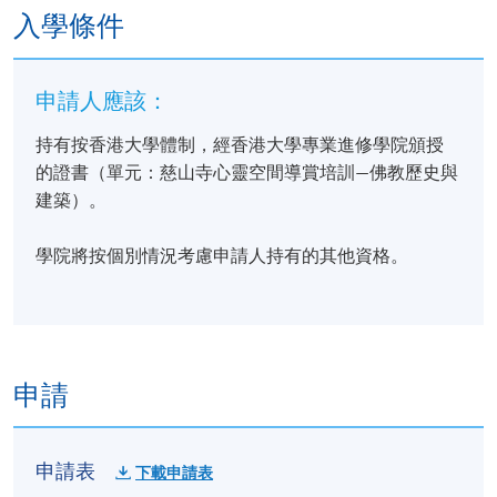
學員符合下列所有要求，將可按香港大學體制，經香
入學條件
港大學專業進修學院頒授「證書 (單元 : 慈山寺心靈空
間導賞培訓—導賞理論與實習)」：
申請人應該：
出席率達80%或以上；及
持有按香港大學體制，經香港大學專業進修學院頒授
通過所有評核並取得合格成績
的證書（單元：慈山寺心靈空間導賞培訓—佛教歷史與
建築）。
A "Certificate for Module (Docent Training for Tsz Shan
Monastery Spiritual Space - Docent Theories and
學院將按個別情況考慮申請人持有的其他資格。
Practice)" will be awarded within the HKU system
through HKU SPACE to students who have satisfied the
following criteria:
申請
achieve at least 80% attendance of the programme;
and
pass all the assessments
申請表
下載申請表