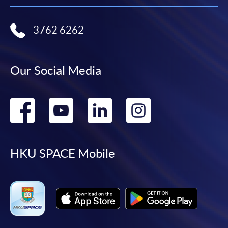
網上支付可通過「繳費靈」(PPS) (不適用於手機)、
VISA 或 Mastercard、「微信支付」(Online WeChat
3762 6262
Pay) 、「支付寶」(Online Alipay) 或 「轉數快」(FPS)
繳付學費。
Our Social Media
親身報名/郵遞
Go
Go
Go
Go
報讀新課程
to
to
to
to
facebook
youtube
linkedin
instag
HKU SPACE Mobile
凡以「先到先得」為取錄方式的課程，請填妥
SF26報名表，親往
報名中心
或以郵遞方式連同學
費以及所需證明文件呈交。
[
下載報名表SF26
]