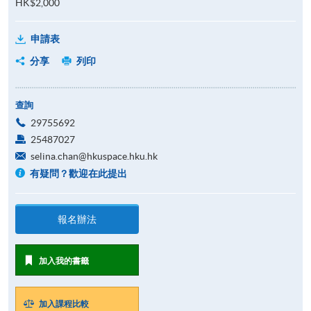
HK$2,000
申請表
分享
列印
查詢
29755692
25487027
selina.chan@hkuspace.hku.hk
有疑問？歡迎在此提出
報名辦法
加入我的書籤
加入課程比較