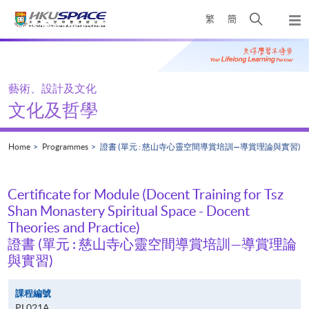
Skip
Open
繁
簡
to
Togg
main
search
navi
Main
content
panel
content
start
藝術、設計及文化
文化及哲學
Home
Programmes
證書 (單元 : 慈山寺心靈空間導賞培訓—導賞理論與實習)
Certificate for Module (Docent Training for Tsz
Shan Monastery Spiritual Space - Docent
Theories and Practice)
證書 (單元 : 慈山寺心靈空間導賞培訓—導賞理論
與實習)
課程編號
PL021A