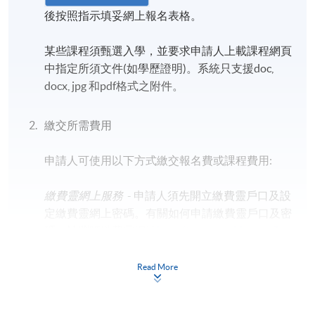
後按照指示填妥網上報名表格。
某些課程須甄選入學，並要求申請人上載課程網頁
中指定所須文件(如學歷證明)。系統只支援doc,
docx, jpg 和pdf格式之附件。
證書 (單元 : 慈山寺心靈空間導賞培訓—導賞理論與實習)
繳交所需費用
報名代碼
PL021A
開課日期
2026年7月12日
申請人可使用以下方式繳交報名費或課程費用:
繳費靈網上服務
- 申請人須先開立繳費靈戶口及設
定繳費靈網上密碼。有關如何申請繳費靈戶口及密
碼，請瀏覽繳費靈網址
http://www.ppshk.com
。
地點
*信用咭網上繳費服務
- 申請人可以 VISA 或
Read More
慈山寺
Mastercard（包括「香港大學專業進修學院
Mastercard卡」）繳付學費。