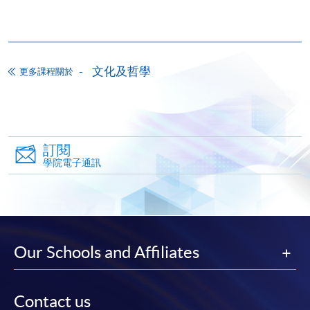
*香港大學專業進修學院Mastercard卡
持有人如欲享用十個
月免息分期付款優惠，必須親臨本學院設有報名服務的教
學中心作付款安排。
文化及哲學
更多課程關於
如欲了解如何於網上報讀新課程及繳費，請瀏覽網上
申請/報讀指南 :
-
短期課程
訂閱
學院電子通訊
-
個別學歷頒授課程
報讀同一學歷頒授課程內其他單元
Our Schools and Affiliates
個別課程為須報讀同一學歷頒授課程及其他單元或繳
交下期學費的學員，提供網上服務，如學員就讀的課
程設有此服務，課程負責人會通知學員有關程序。
Contact us