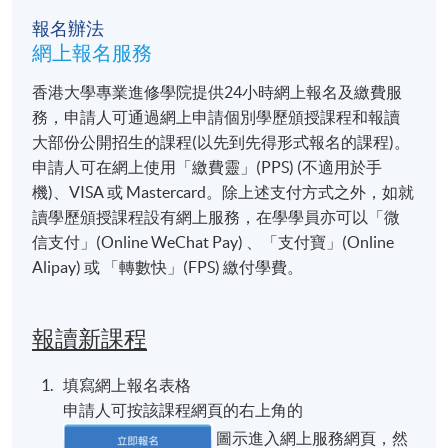
評
報名辦法
核
網上報名服務
內容
類
香港大學專業進修學院提供24小時網上報名及繳費服
別
務，申請人可通過網上申請個別學歷頒授課程和報讀
個
大部份公開招生的課程(以先到先得形式報名的課程)。
人
申請人可在網上使用「繳費靈」(PPS) (不適用於手
依講師授課要求，完成4篇個人習作（每篇300-50
習
機)、VISA 或 Mastercard。除上述支付方式之外，如就
作
讀學歷頒授課程設有網上服務，在學學員亦可以「微
信支付」(Online WeChat Pay) 、「支付寶」(Online
影
Alipay) 或 「轉數快」(FPS) 繳付學費。
片
學員分成小組(每組3-5人)，攝錄一條片長約3分
製
觀人士提供導賞服務。
作
報讀新課程
導
賞
以3-5人小組形式進行，學員將隨機抽選指定範圍
填寫網上報名表格
演
行展品介紹演示；另外每人有2分鐘時間應對參觀
申請人可按該課程網頁的右上角的
示
圖示進入網上服務網頁，然