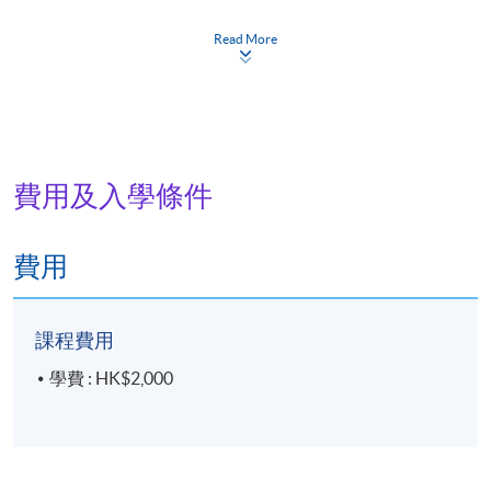
 漢傳佛教的禮儀與行持規範，從體驗寺院的莊嚴氛
Read More
圍，培養導賞應有的儀態與心境
5. 慈山自然
 慈山寺的自然環境與生態特色，體會建築與自然共融
的理念
費用及入學條件
6. 慈山寺義工體系簡介
費用
 慈山寺義工體系的宗旨、架構與服務精神
課程費用
7. 導賞員培訓：演練及應用
學費 : HK$2,000
評核及學銜
/Assessment and Award