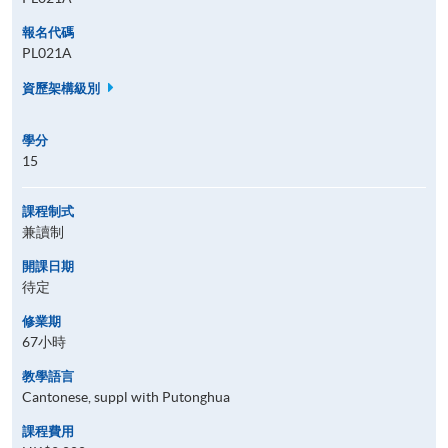
報名代碼
PL021A
資歷架構級別
學分
15
課程制式
兼讀制
開課日期
待定
修業期
67小時
教學語言
Cantonese, suppl with Putonghua
課程費用