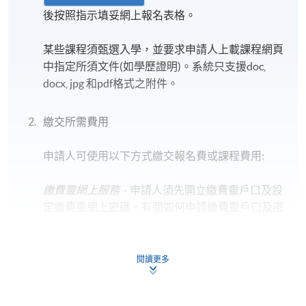
後按照指示填妥網上報名表格。
某些課程須甄選入學，並要求申請人上載課程網頁
中指定所須文件(如學歷證明)。系統只支援doc,
docx, jpg 和pdf格式之附件。
證書 (單元 : 慈山寺心靈空間導賞培訓—導賞理論與實習)
繳交所需費用
報名代碼
PL021A
開課日期
2026年7月12日
申請人可使用以下方式繳交報名費或課程費用:
繳費靈網上服務
- 申請人須先開立繳費靈戶口及設
定繳費靈網上密碼。有關如何申請繳費靈戶口及密
碼，請瀏覽繳費靈網址
http://www.ppshk.com
。
地點
*信用咭網上繳費服務
- 申請人可以 VISA 或
閱讀更多
慈山寺
Mastercard（包括「香港大學專業進修學院
Mastercard卡」）繳付學費。