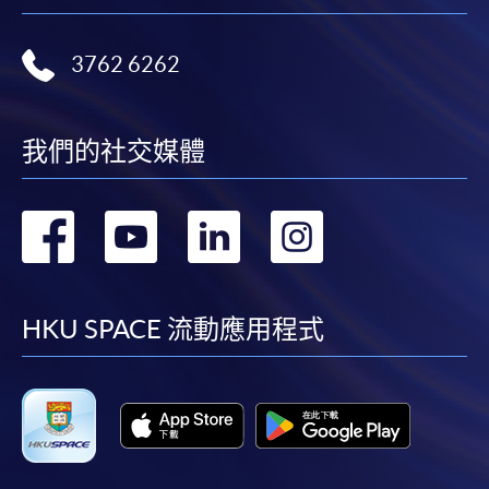
網上支付可通過「繳費靈」(PPS) (不適用於手機)、
VISA 或 Mastercard、「微信支付」(Online WeChat
3762 6262
Pay) 、「支付寶」(Online Alipay) 或 「轉數快」(FPS)
繳付學費。
我們的社交媒體
親身報名/郵遞
轉
轉
轉
轉
報讀新課程
到
到
到
到
facebook
youtube
linkedin
instag
HKU SPACE 流動應用程式
凡以「先到先得」為取錄方式的課程，請填妥
SF26報名表，親往
報名中心
或以郵遞方式連同學
費以及所需證明文件呈交。
[
下載報名表SF26
]