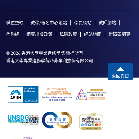
申請學歷頒授及專業課程可能需要其他資料，報名
表可向報名中心或有關課程負責人索取。填妥申請
表格後，請連同報名費/學費以及所需證明文件親
職位空缺
教學/報名中心地點
學員網站
教師網站
往報名中心或以郵遞方式遞交。
內聯網
網頁出版政策
私隱政策
網站地圖
無障礙網頁
報讀同一學歷頒授課程內其他單元
© 2026 香港大學專業進修學院 版權所有
香港大學專業進修學院乃非牟利擔保有限公司
​學院為學歷頒授課程特設「註冊及學費通知」，適
用於一般學歷頒授課程。
返回頁首
課程負責人會為學員送上「註冊及學費通知」
(「通知」)，請填妥有關「通知」，並親往報名中
心或以郵遞方式，遞交「通知」及繳交所需費用。
有關繳費詳情，請參閱
付款方法
。如對報名程序有任
何疑問，請詳閱個別課程資料，或聯絡有關課程負責
人或報名中心。