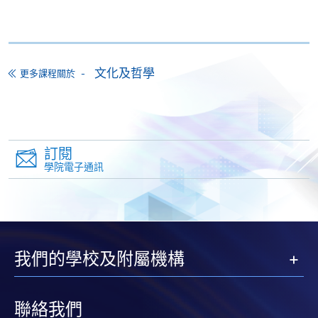
*香港大學專業進修學院Mastercard卡
持有人如欲享用十個
月免息分期付款優惠，必須親臨本學院設有報名服務的教
學中心作付款安排。
文化及哲學
更多課程關於
如欲了解如何於網上報讀新課程及繳費，請瀏覽網上
申請/報讀指南 :
-
短期課程
訂閱
學院電子通訊
-
個別學歷頒授課程
報讀同一學歷頒授課程內其他單元
我們的學校及附屬機構
個別課程為須報讀同一學歷頒授課程及其他單元或繳
交下期學費的學員，提供網上服務，如學員就讀的課
程設有此服務，課程負責人會通知學員有關程序。
聯絡我們