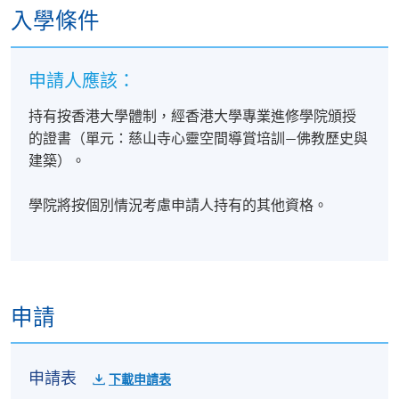
學員符合下列所有要求，將可按香港大學體制，經香
入學條件
港大學專業進修學院頒授「證書 (單元 : 慈山寺心靈空
間導賞培訓—導賞理論與實習)」：
申請人應該：
出席率達80%或以上；及
持有按香港大學體制，經香港大學專業進修學院頒授
通過所有評核並取得合格成績
的證書（單元：慈山寺心靈空間導賞培訓—佛教歷史與
建築）。
A "Certificate for Module (Docent Training for Tsz Shan
Monastery Spiritual Space - Docent Theories and
學院將按個別情況考慮申請人持有的其他資格。
Practice)" will be awarded within the HKU system
through HKU SPACE to students who have satisfied the
following criteria:
申請
achieve at least 80% attendance of the programme;
and
pass all the assessments
申請表
下載申請表