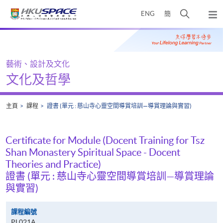
Skip
打
ENG
簡
to
彈
main
開
出
Main
content
搜
主
content
選
尋
start
單
介
藝術、設計及文化
面
文化及哲學
主頁
課程
證書 (單元 : 慈山寺心靈空間導賞培訓—導賞理論與實習)
Certificate for Module (Docent Training for Tsz
Shan Monastery Spiritual Space - Docent
Theories and Practice)
證書 (單元 : 慈山寺心靈空間導賞培訓—導賞理論
與實習)
課程編號
PL021A