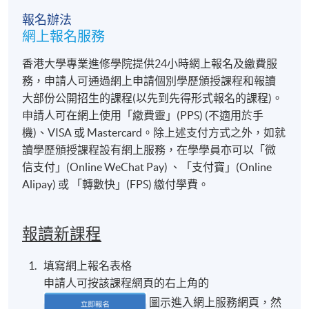
評
報名辦法
核
網上報名服務
內容
類
香港大學專業進修學院提供24小時網上報名及繳費服
別
務，申請人可通過網上申請個別學歷頒授課程和報讀
個
大部份公開招生的課程(以先到先得形式報名的課程)。
人
申請人可在網上使用「繳費靈」(PPS) (不適用於手
依講師授課要求，完成4篇個人習作（每篇300-50
習
機)、VISA 或 Mastercard。除上述支付方式之外，如就
作
讀學歷頒授課程設有網上服務，在學學員亦可以「微
信支付」(Online WeChat Pay) 、「支付寶」(Online
影
Alipay) 或 「轉數快」(FPS) 繳付學費。
片
學員分成小組(每組3-5人)，攝錄一條片長約3分
製
觀人士提供導賞服務。
作
報讀新課程
導
賞
以3-5人小組形式進行，學員將隨機抽選指定範圍
填寫網上報名表格
演
行展品介紹演示；另外每人有2分鐘時間應對參觀
申請人可按該課程網頁的右上角的
示
圖示進入網上服務網頁，然