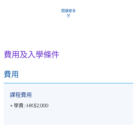
 漢傳佛教的禮儀與行持規範，從體驗寺院的莊嚴氛
閱讀更多
圍，培養導賞應有的儀態與心境
5. 慈山自然
 慈山寺的自然環境與生態特色，體會建築與自然共融
的理念
費用及入學條件
6. 慈山寺義工體系簡介
費用
 慈山寺義工體系的宗旨、架構與服務精神
課程費用
7. 導賞員培訓：演練及應用
學費 : HK$2,000
評核及學銜
/Assessment and Award