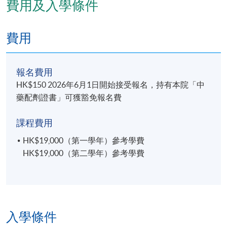
費用及入學條件
分辨常用中藥的鑒定方法及詳述香港中藥習用品，執
行高級配藥員的工作
費用
報名代碼
2445-CM095A
現時接受報名
報名費用
HK$150 2026年6月1日開始接受報名，持有本院「中
藥配劑證書」可獲豁免報名費
日期 / 時間
課程費用
逢周日，1至2節課，上午 10 時至下午 1 時及 / 或下
午 2 時 30 分至 5 時 30 分
HK$19,000（第一學年）參考學費
HK$19,000（第二學年）參考學費
修業期
2年
地點
入學條件
本院教學中心