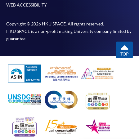
WEB ACCESSIBILITY
-
短期課程
Copyright © 2026 HKU SPACE. All rights reserved.
-
個別學歷頒授課程
HKU SPACE is a non-profit making University company limited by
guarantee.
報讀同一學歷頒授課程內其他單元
TOP
個別課程為須報讀同一學歷頒授課程及其他單元或繳
交下期學費的學員，提供網上服務，如學員就讀的課
程設有此服務，課程負責人會通知學員有關程序。
網上支付可通過「繳費靈」(PPS) (不適用於手機)、
VISA 或 Mastercard、「微信支付」(Online WeChat
Pay) 、「支付寶」(Online Alipay) 或 「轉數快」(FPS)
繳付學費。