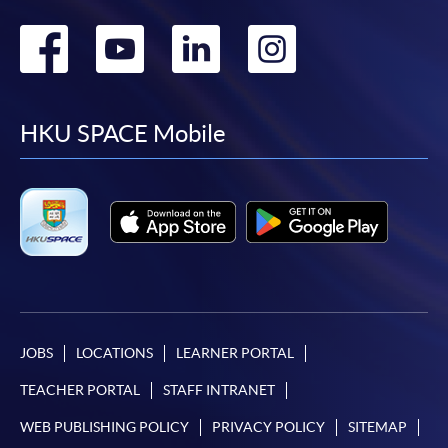
繳交所需費用
Go
Go
Go
Go
申請人可使用以下方式繳交報名費或課程費用:
to
to
to
to
繳費靈網上服務
- 申請人須先開立繳費靈戶口及設
facebook
youtube
linkedin
instag
定繳費靈網上密碼。有關如何申請繳費靈戶口及密
HKU SPACE Mobile
碼，請瀏覽繳費靈網址
http://www.ppshk.com
。
*信用咭網上繳費服務
- 申請人可以 VISA 或
Mastercard（包括「香港大學專業進修學院
Mastercard卡」）繳付學費。
*香港大學專業進修學院Mastercard卡
持有人如欲享用十個
月免息分期付款優惠，必須親臨本學院設有報名服務的教
JOBS
LOCATIONS
LEARNER PORTAL
學中心作付款安排。
TEACHER PORTAL
STAFF INTRANET
如欲了解如何於網上報讀新課程及繳費，請瀏覽網上
WEB PUBLISHING POLICY
PRIVACY POLICY
SITEMAP
申請/報讀指南 :