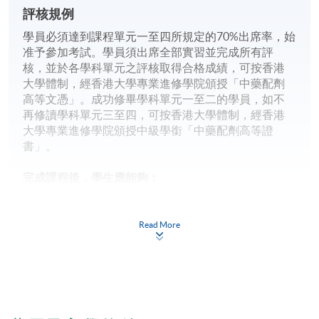
評核規例
學員必須達到課程單元一至四所規定的70%出席率，始
准予參加考試。學員須出席全部實習並完成所有評
核，並於各學科單元之評核取得合格成績，可按香港
大學體制，經香港大學專業進修學院頒授「中藥配劑
高等文憑」。成功修畢學科單元一至二的學員，如不
再修讀學科單元三至四，可按香港大學體制，經香港
大學專業進修學院頒授中級學銜「中藥配劑高等證
書」。
完成課程後，學生應能夠：
運用中醫診斷學知識來分析病例
比較常用方劑的組方和功效，分辨常用中藥商品優良
Read More
度鑒別要點，解釋中藥在免疫性疾病的防治中的應用
解述本港中藥法規及一般中成藥常識
分析中西藥物相互作用原理，討論中藥藥理與炮製現
代研究成果