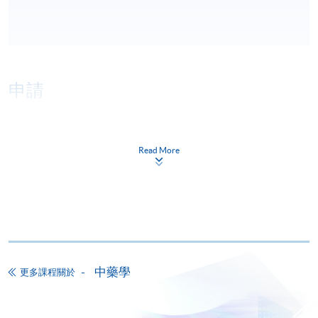
申請
網上報名
立即報名
Read More
申請表
下載申請表
報名辦法
網上報名服務
香港大學專業進修學院提供24小時網上報名及繳費服
中藥學
更多課程關於
務，申請人可通過網上申請個別學歷頒授課程和報讀
大部份公開招生的課程(以先到先得形式報名的課程)。
申請人可在網上使用「繳費靈」(PPS) (不適用於手