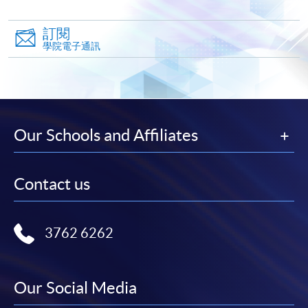
機)、VISA 或 Mastercard。除上述支付方式之外，如就
讀學歷頒授課程設有網上服務，在學學員亦可以「微
訂閱
信支付」(Online WeChat Pay) 、「支付寶」(Online
學院電子通訊
Alipay) 或 「轉數快」(FPS) 繳付學費。
報讀新課程
Our Schools and Affiliates
填寫網上報名表格
申請人可按該課程網頁的右上角的
圖示進入網上服務網頁，然
Contact us
後按照指示填妥網上報名表格。
3762 6262
某些課程須甄選入學，並要求申請人上載課程網頁
中指定所須文件(如學歷證明)。系統只支援doc,
docx, jpg 和pdf格式之附件。
Our Social Media