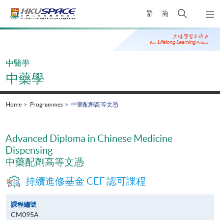
Skip
Open
繁
簡
to
Togg
main
search
navi
Main
content
panel
content
start
中醫學
中藥學
Home
Programmes
中藥配劑高等文憑
Advanced Diploma in Chinese Medicine
Dispensing
中藥配劑高等文憑
持續進修基金 CEF 認可課程
課程編號
CM095A