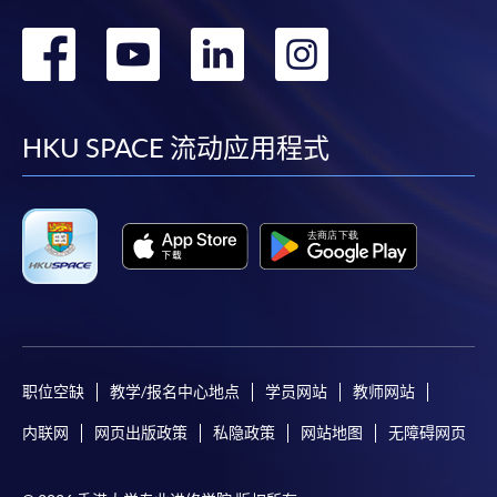
Mastercard卡持有人，如报读课程满港币2,000元，可
转
转
转
转
享有十个月免息分期付款优惠，惟课程申请人必须为
信用卡持有人。详情请向学院报名中心职员查询。
到
到
到
到
4. 网上缴费服务
facebook
youtube
linkedin
instag
HKU SPACE 流动应用程式
大部份公开招生的课程（以先到先得形式报名）及个
别学历颁授课程提供网上报名/注册服务，申请人可在
网上使用「缴费灵」（不适用於手机）、VISA或
Mastercard缴付有关课程的报名费或学费。除上述支
付方式之外，如就读学历颁授课程设有网上服务，学
员亦可以微信支付（Online WeChat Pay）、支付宝
（Online Alipay）或转数快（FPS）缴付学费，详情请
参阅
报名办法 -
网上报名服务
。
职位空缺
教学/报名中心地点
学员网站
教师网站
注意事项:
内联网
网页出版政策
私隐政策
网站地图
无障碍网页
如报读课程将在五个工作天内开课，为免邮递延误报