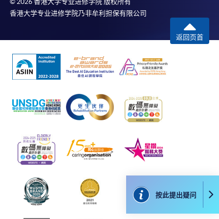
© 2026 香港大学专业进修学院 版权所有
名程序，建议申请人亲身到学院报名中心报名，并避
香港大学专业进修学院乃非牟利担保有限公司
免使用支票付款。
返回页首
除由学院裁定的特殊情况（例如课程因报名人数不足
而取消）之外，一切已缴费用概不退还。如获学院批
准退还款项，以现金、易办事、微信支付、支付宝、
支票或缴费灵（只限网上付款）方式缴交之款项，将
以支票退款；以信用卡缴交之款项，退款将直接退还
到支付款项时使用的信用卡户口。
除本学院网页所列明的学费外，个别课程或有其他额
外收费，详情请联络有关学科职员。
学费及学额不得转让他人。一经取录，学员不得转读
其他课程，惟学院对特殊情况，可酌情处理。转读申
请一经批准，学员须缴付港币120元手续费。
学院对邮递失误而遗失的支票或本票、付款收据或个
按此提出疑问
人资料，概不负责。
若学员有意申请付款证明书，请把填妥之申请表、贴