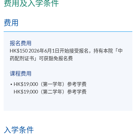
费用及入学条件
分辨常用中药的鉴定方法及详述香港中药习用品，执
行高级配药员的工作
费用
报名代码
2445-CM095A
现时接受报名
报名费用
HK$150 2026年6月1日开始接受报名，持有本院「中
药配剂证书」可获豁免报名费
日期 / 时间
课程费用
逢周日，1至2節課，上午 10 時至下午 1 時及 / 或下
午 2 時 30 分至 5 時 30 分
HK$19,000（第一学年）参考学费
HK$19,000（第二学年）参考学费
修业期
2年
地点
入学条件
本院教学中心