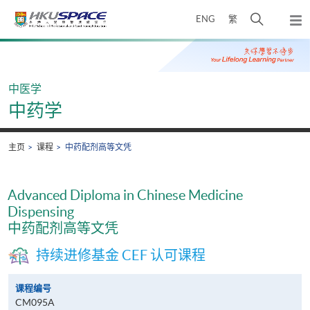
Skip
打
ENG
繁
to
弹
main
开
出
Main
content
搜
主
content
菜
寻
start
单
介
中医学
面
中药学
主页
课程
中药配剂高等文凭
Advanced Diploma in Chinese Medicine
Dispensing
中药配剂高等文凭
持续进修基金 CEF 认可课程
课程编号
CM095A