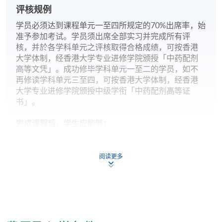
评核规例
学员必须达到课程单元一至四所规定的70%出席率，始
准予参加考试。学员须出席全部实习并完成所有评
核，并於各学科单元之评核取得合格成绩，可按香港
大学体制，经香港大学专业进修学院颁授「中药配剂
高等文凭」。成功修毕学科单元一至二的学员，如不
再修读学科单元三至四，可按香港大学体制，经香港
大学专业进修学院颁授中级学衔「中药配剂高等证
书」。
完成课程后，学生应能够：
运用中医诊断学知识来分析病例
比较常用方剂的组方和功效，分辨常用中药商品优良
阅读更多
度鉴别要点，解释中药在免疫性疾病的防治中的应用
解述本港中药法规及一般中成药常识
分析中西药物相互作用原理，讨论中药药理与炮制现
代研究成果