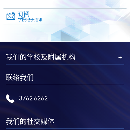
（Alipay） 缴付学费。
订阅
2. 支票或银行本票
学院电子通讯
如以划线支票或银行本票缴付，抬头请注明「香港大
学专业进修学院」。支票背面请写上课程名称及申请
人姓名。 阁下可：
我们的学校及附属机构
亲临学院各报名中心递交划线支票、报名表格及有关
证明文件；
或可将上述文件一并寄交各报名中心，信封上请注明
联络我们
「报读课程」，惟学院对邮递失误而遗失的支票及个
人资料概不负责。
3762 6262
3. VISA / Mastercard
申请人可亲临学院任何一所报名中心，以 VISA 或
Mastercard（包括「香港大学专业进修学院
我们的社交媒体
Mastercard卡」）缴付学费。香港大学专业进修学院