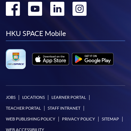
Go
Go
Go
Go
to
to
to
to
facebook
youtube
linkedin
instag
HKU SPACE Mobile
JOBS
LOCATIONS
LEARNER PORTAL
TEACHER PORTAL
STAFF INTRANET
WEB PUBLISHING POLICY
PRIVACY POLICY
SITEMAP
WEB ACCESSIBILITY