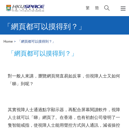
Skip
Open
繁
簡
to
Togg
main
search
navi
Main
content
panel
content
「網頁都可以摸得到？」
start
Home
「網頁都可以摸得到？」
「網頁都可以摸得到？」
對一般人來講，瀏覽網頁簡直易如反掌，但視障人士又如何
「睇」到呢？
其實視障人士通過點字顯示器，再配合屏幕閱讀軟件，視障
人士就可以「睇」網頁了。在香港，也有初創公司發明了一
隻智能戒指，使視障人士能用聲控方式與人通訊，減省操控