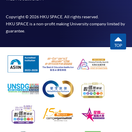
Copyright © 2026 HKU SPACE. All rights reserved.
HKU SPACE is a non-profit making University company limited by
guarantee.
TOP