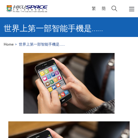
Skip
Open
繁
簡
to
Togg
main
search
navi
Main
content
panel
content
世界上第一部智能手機是……
start
Home
世界上第一部智能手機是……