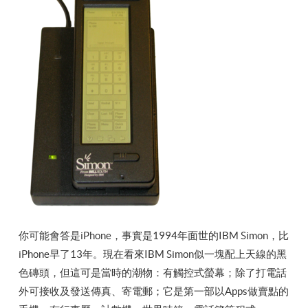
你可能會答是iPhone，事實是1994年面世的IBM Simon，比
iPhone早了13年。現在看來IBM Simon似一塊配上天線的黑
色磚頭，但這可是當時的潮物：有觸控式螢幕；除了打電話
外可接收及發送傳真、寄電郵；它是第一部以Apps做賣點的