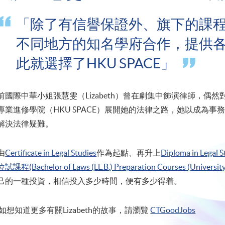
「除了有信譽保證外、旗下的課
不同地方的知名學府合作，提供
此就選擇了HKU SPACE」
前國際中華小姐張慧雯（Lizabeth）曾在劇集中飾演律師，偶
專業進修學院（HKU SPACE）展開她的法律之路，她以成為
解決法律疑難。
由
Certificate in Legal Studies
作為起點、再升上
Diploma in Legal S
位試課程(Bachelor of Laws (LL.B.) Preparation Courses (University
己的一種投資，相信投入多少時間，便有多少得着。
如想知道更多有關Lizabeth的故事，請瀏覽
CTGoodJobs