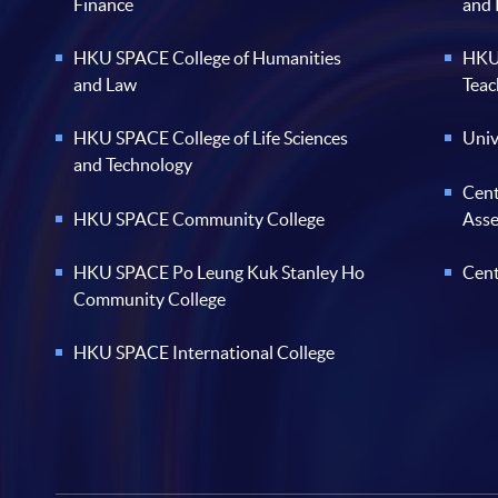
Finance
and
HKU SPACE College of Humanities
HKU 
and Law
Teac
HKU SPACE College of Life Sciences
Univ
and Technology
Cent
HKU SPACE Community College
Ass
HKU SPACE Po Leung Kuk Stanley Ho
Cent
Community College
HKU SPACE International College