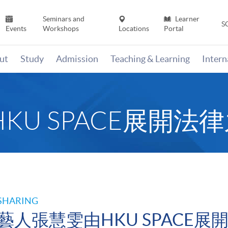
Seminars and
Learner
S
Events
Workshops
Locations
Portal
ut
Study
Admission
Teaching & Learning
Inter
KU SPACE展開法
SHARING
藝人張慧雯由HKU SPACE展