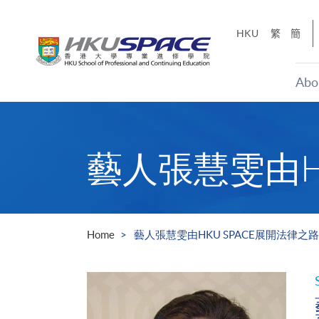
Skip
to
HKU
繁
簡
main
content
Abo
Main
content
start
藝人張慧雯由H
Home
藝人張慧雯由HKU SPACE展開法律之路