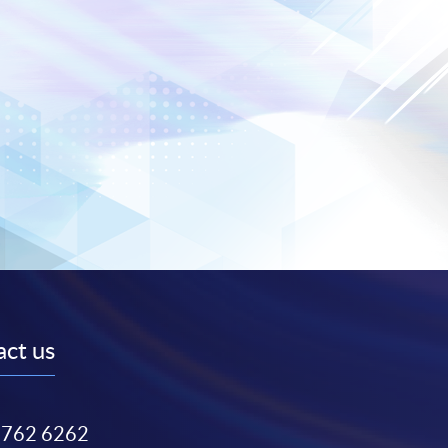
ct us
3762 6262