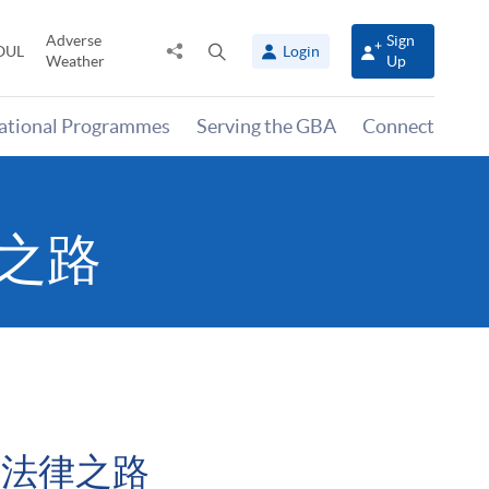
Adverse
Sign
Share
Open
OUL
Login
Weather
Up
to
search
panel
national Programmes
Serving the GBA
Connect
律之路
開法律之路