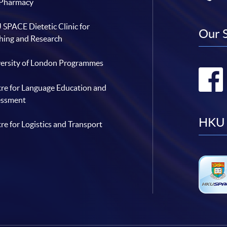
 Pharmacy
SPACE Dietetic Clinic for
Our 
hing and Research
ersity of London Programmes
re for Language Education and
essment
HKU 
re for Logistics and Transport