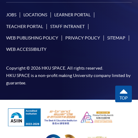
JOBS
LOCATIONS
LEARNER PORTAL
TEACHER PORTAL
STAFF INTRANET
WEB PUBLISHING POLICY
PRIVACY POLICY
SITEMAP
WEB ACCESSIBILITY
Copyright © 2026 HKU SPACE. All rights reserved.
HKU SPACE is a non-profit making University company limited by
guarantee.
TOP