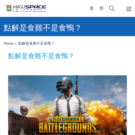
Skip
Open
繁
簡
to
Togg
main
search
navi
Main
content
panel
content
點解是食雞不是食鴨？
start
Home
點解是食雞不是食鴨？
點解是食雞不是食鴨？