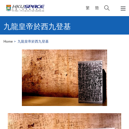
Skip
Open
繁
簡
to
Togg
main
search
navi
Main
content
panel
content
九龍皇帝於西九登基
start
Home
九龍皇帝於西九登基