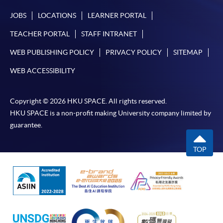
JOBS
LOCATIONS
LEARNER PORTAL
TEACHER PORTAL
STAFF INTRANET
WEB PUBLISHING POLICY
PRIVACY POLICY
SITEMAP
WEB ACCESSIBILITY
Copyright © 2026 HKU SPACE. All rights reserved.
HKU SPACE is a non-profit making University company limited by
guarantee.
TOP