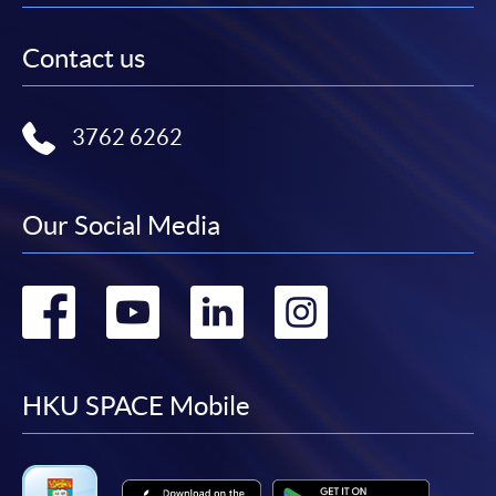
本學院（包括其僱員及附屬機構）對你在網上付款而由下列原
Contact us
因所導致的任何損失，一概不負責；上述原因包括：（1）由
付款銀行或獨立商戶因為付款的網關在處理付款的信用卡、付
款卡、智能卡或其他付款的設施時出現任何信息或資訊傳送的
3762 6262
失誤、延誤、中斷、中止、或限制（2）從付款的網關傳送而
來的任何信息或資訊中出現的疏忽、錯誤、誤差或遺漏；
（3）付款的網關在完成網上付款時出現的故障、失靈、或失
Our Social Media
誤；（4）任何由付款的網關引起或與付款的網關相關的原
因，包括未獲授權進入、資料傳送的改動、任何非法行為等。
Go
Go
Go
Go
以上中文本純作參考之用，如內容與英文版本有任何歧義，一
切以英文版本為準。
to
to
to
to
facebook
youtube
linkedin
instag
HKU SPACE Mobile
付款方法
1. 現金、「易辦事」（EPS）、微信支付