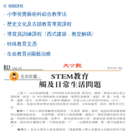
VISA 或 Mastercard、「微信支付」(Online WeChat
相關課程
Pay) 、「支付寶」(Online Alipay) 或 「轉數快」(FPS)
小學視覺藝術科綜合教學法
繳付學費。
歷史文化及古蹟教育導賞課程
導賞員訓練課程〈西式建築．教堂解碼〉
特殊教育文憑
親身報名/郵遞
生命教育@園藝治療
報讀新課程
凡以「先到先得」為取錄方式的課程，請填妥
SF26報名表，親往
報名中心
或以郵遞方式連同學
費以及所需證明文件呈交。
[
下載報名表SF26
]
申請學歷頒授及專業課程可能需要其他資料，報名