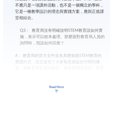
不應只是一項課外活動，也不是一個獨立的學科，
它是一種教學設計的理念與實踐方案，應與正規課
堂相結合。
Q3： 教育局沒有明確說明STEM教育該如何實
施，表示可以校本處理。那麼面對教育局人員的
詢問時，我該如何回應？
A： 教育局的官方文件並未具體規範STEM教育的
實踐方式，這正提供了大家集思廣益的空間與機
會。與教育局官員的對話，並非查問或質詢，而是
專業交流。只要掌握STEM教育的理念與關鍵觀
點，就能從容應對。本課程正是在這方面為大家提
供豐富的靈感和專業對話的方法。
Read More
Q4： STEM教育常常涉及編程及電子製作的內
容，我對這方面較為陌生，但也想多了解一些，
可以怎麼做？