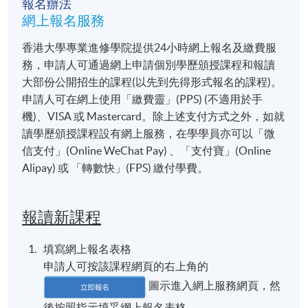
報名辦法
地點
網上報名服務
香港大學專業進修學院教學中心 (九龍灣 / 銅鑼灣 )
香港大學專業進修學院提供24小時網上報名及繳費服
務，申請人可通過網上申請個別學歷頒授課程和報讀
大部份公開招生的課程(以先到先得形式報名的課程)。
申請人可在網上使用「繳費靈」(PPS) (不適用於手
機)、VISA 或 Mastercard。除上述支付方式之外，如就
讀學歷頒授課程設有網上服務，在學學員亦可以「微
信支付」(Online WeChat Pay) 、「支付寶」(Online
Alipay) 或 「轉數快」(FPS) 繳付學費。
報讀新課程
填寫網上報名表格
申請人可按該課程網頁的右上角的
圖示進入網上服務網頁，然
後按照指示填妥網上報名表格。