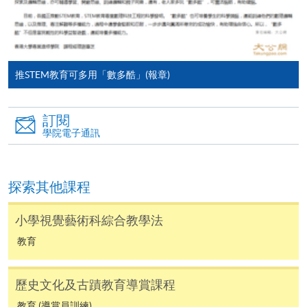
課程/科目報名注意事項:
選用網上報名服務必須在已接駁互聯網及支援
JavaScript程式瀏覽器的電腦上進行。建議選用
Google Chrome瀏覽器。
推STEM教育可多用「數多酷」(報章)
申請人不應閒置申請超過10分鐘。否則，申請人
必須重新開始整個申請程序。
訂閱
網上報名只支援「提早報讀優惠」。如需享用其他
學院電子通訊
報讀優惠，請親臨學院的報名中心報名。
在網上報名過程中，由於提交課程申請和付款在系
探索其他課程
統處理上為兩個不同的程序，成功付款並不保證成
功被獲取錄。任何不成功的申請，課程組職員將儘
小學視覺藝術科綜合教學法
快與 閣下聯絡。
教育
申請人應注意，不論親身或網上報讀，相同的課
程/科目只可提交一次申請。
在網上報名過程中，付款成功後，網頁將顯示付款
歷史文化及古蹟教育導賞課程
確認。另外，確認電子郵件亦會發送到 閣下的電
教育 (導賞員訓練)