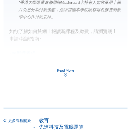
*香港大學專業進修學院Mastercard卡
持有人如欲享用十個
月免息分期付款優惠，必須親臨本學院設有報名服務的教
學中心作付款安排。
如欲了解如何於網上報讀新課程及繳費，請瀏覽網上
申請/報讀指南 :
-
短期課程
-
個別學歷頒授課程
Read More
報讀同一學歷頒授課程內其他單元
個別課程為須報讀同一學歷頒授課程及其他單元或繳
交下期學費的學員，提供網上服務，如學員就讀的課
程設有此服務，課程負責人會通知學員有關程序。
教育
更多課程關於
先進科技及電腦運算
網上支付可通過「繳費靈」(PPS) (不適用於手機)、