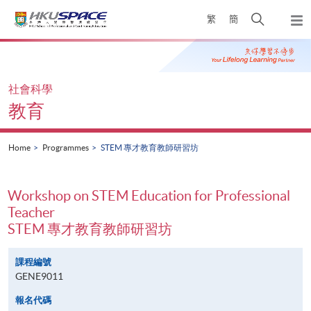
Skip
Open
繁
簡
to
Togg
main
search
navi
Main
content
panel
content
start
社會科學
教育
Home
Programmes
STEM 專才教育教師研習坊
Workshop on STEM Education for Professional
Teacher
STEM 專才教育教師研習坊
課程編號
GENE9011
報名代碼