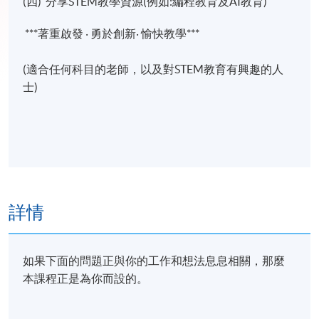
(四) 分享STEM教學資源(例如:編程教育及AI教育)
***著重啟發 ‧ 勇於創新‧ 愉快教學***
(適合任何科目的老師，以及對STEM教育有興趣的人
士)
詳情
如果下面的問題正與你的工作和想法息息相關，那麼
本課程正是為你而設的。