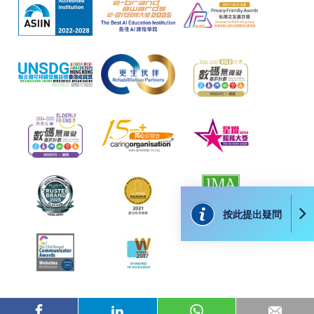
申請人可親臨學院任何一所報名中心，以 VISA 或
Mastercard（包括「香港大學專業進修學院
Mastercard卡」）繳付學費。香港大學專業進修學院
Mastercard卡持有人，如報讀課程滿港幣2,000元，可
享有十個月免息分期付款優惠，惟課程申請人必須為
信用卡持有人。詳情請向學院報名中心職員查詢。
4. 網上繳費服務
大部份公開招生的課程（以先到先得形式報名）及個
別學歷頒授課程提供網上報名/註冊服務，申請人可在
網上使用「繳費靈」（不適用於手機）、VISA或
Mastercard繳付有關課程的報名費或學費。除上述支
按此提出疑問
付方式之外，如就讀學歷頒授課程設有網上服務，學
員亦可以微信支付（Online WeChat Pay）、支付寶
（Online Alipay）或轉數快（FPS）繳付學費，詳情請
參閱
報名辦法 -
網上報名服務
。