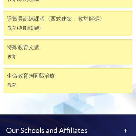
子郵件帳戶。請保留確定回條作日後查詢用途。
除特殊情況(例如課程因報名人數不足而被取消)及
導賞員訓練課程〈西式建築．教堂解碼〉
法例規定外，一切已繳費用，概不退還。
教育 (導賞員訓練)
如須甄選入學，則正式收據並不可作為 閣下已獲
取錄的證明。學院將在截止報名日期後儘快通知申
請者是否獲取錄。落選的申請人將獲退還已繳交的
特殊教育文憑
學費。
教育
生命教育@園藝治療
免責聲明
教育
本學院為學院開設的其中一些課程提供在線服務的平台。雖然
本學院會力求在有關網頁上刊載的資訊正確和合時，但本學院
卻不能為這些資訊作出任何明確或隱含的保證。本學院尤其不
會保證下列各項：資訊並無侵犯版權，資訊可安全使用、資訊
Our Schools and Affiliates
準確、資訊適合任何目的、資訊不含電腦病毒等。