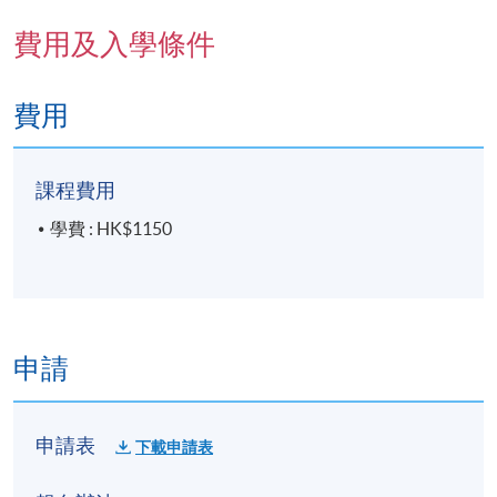
費用及入學條件
A： 沒錯！本課程除了探討STEM的實踐理論與教
學設計外，還會以簡單的工作坊形式，讓學員動手
編程，製作簡單的Arduino小作品，並體驗基本電
費用
子零件的應用，幫助你對這些內容建立實際的認
識。
課程費用
學費 : HK$1150
報名代碼
2360-1382NW
日期 / 時間
申請
逢周四，2:30pm - 5:30pm
修業期
申請表
下載申請表
由2025年12月4日起, 逢周四( 3周 共9小時)