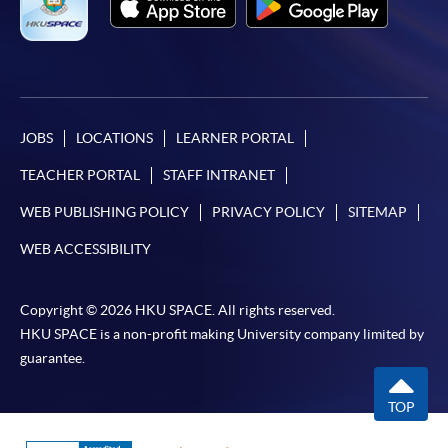
(WeChat Pay) 或支付寶(Alipay)
申請人可親臨學院任何一所報名中心，以現金、「易
辦事」、微信支付（WeChat Pay）或支付寶
（Alipay） 繳付學費。
2. 支票或銀行本票
JOBS
LOCATIONS
LEARNER PORTAL
如以劃線支票或銀行本票繳付，抬頭請註明「香港大
TEACHER PORTAL
STAFF INTRANET
學專業進修學院」。支票背面請寫上課程名稱及申請
WEB PUBLISHING POLICY
PRIVACY POLICY
SITEMAP
人姓名。 閣下可：
WEB ACCESSIBILITY
親臨學院各報名中心遞交劃線支票、報名表格及有關
證明文件；
Copyright © 2026 HKU SPACE. All rights reserved.
HKU SPACE is a non-profit making University company limited by
或可將上述文件一併寄交各報名中心，信封上請註明
guarantee.
「報讀課程」，惟學院對郵遞失誤而遺失的支票及個
人資料概不負責。
TOP
3. VISA / Mastercard