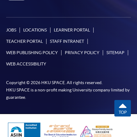
JOBS
LOCATIONS
LEARNER PORTAL
TEACHER PORTAL
STAFF INTRANET
WEB PUBLISHING POLICY
PRIVACY POLICY
SITEMAP
WEB ACCESSIBILITY
Copyright © 2026 HKU SPACE. All rights reserved.
HKU SPACE is a non-profit making University company limited by
guarantee.
TOP