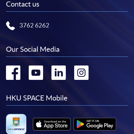
Contact us
3762 6262
Our Social Media
Go
Go
Go
Go
to
to
to
to
facebook
youtube
linkedin
instag
HKU SPACE Mobile