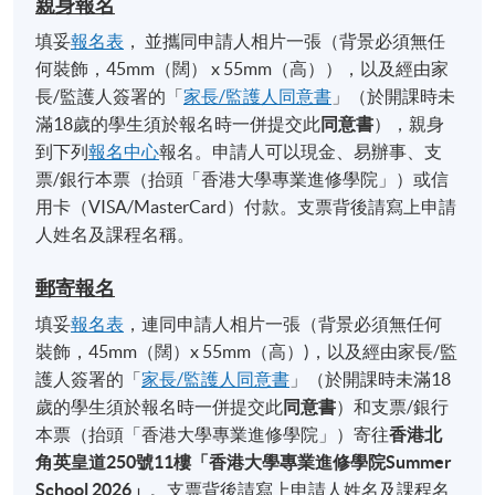
親身報名
填妥
報名表
， 並攜同申請人相片一張（背景必須無任
何裝飾，45mm（闊） x 55mm（高）），以及經由家
長/監護人簽署的「
家長/監護人同意書
」（於開課時未
滿18歲的學生須於報名時一併提交此
同意書
），親身
到下列
報名中心
報名。申請人可以現金、易辦事、支
票/銀行本票（抬頭「香港大學專業進修學院」）或信
用卡（VISA/MasterCard）付款。支票背後請寫上申請
人姓名及課程名稱。
郵寄報名
填妥
報名表
，連同申請人相片一張（背景必須無任何
裝飾，45mm（闊）x 55mm（高）)，以及經由家長/監
護人簽署的「
家長/監護人同意書
」（於開課時未滿18
歲的學生須於報名時一併提交此
同意書
）和支票/銀行
本票（抬頭「香港大學專業進修學院」）寄往
香港北
角英皇道
250
號
11
樓「香港大學專業進修學院
Summer
School 2026
」
。支票背後請寫上申請人姓名及課程名