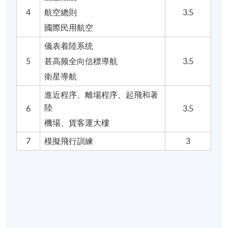
4
航空總則
3.5
國際民用航空
儀表着陸系统
5
甚高频全向信標導航
3.5
衛星導航
進近程序、離場程序、起飛和著
陸
6
3.5
機場、貨客運大樓
7
模擬飛行訓練
3