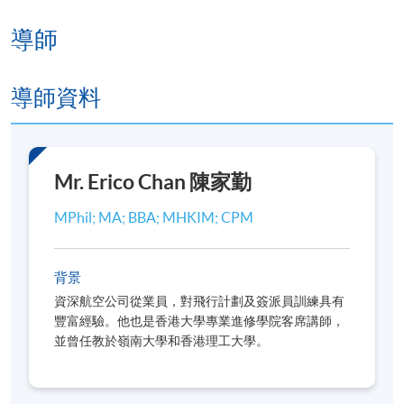
2026年8月8日（星期六）
導師
2026年8月15日（星期六）
導師資料
***出席率達70%可獲頒發修讀證明書***
報名代碼
2492-1046NW
Mr. Erico Chan 陳家勤
開課日期
2026年7月22日 (星期三)
MPhil; MA; BBA; MHKIM; CPM
日期 / 時間
背景
逢周三、周六，2:00pm - 5:30pm
資深航空公司從業員，對飛行計劃及簽派員訓練具有
豐富經驗。他也是香港大學專業進修學院客席講師，
修業期
並曾任教於嶺南大學和香港理工大學。
地點