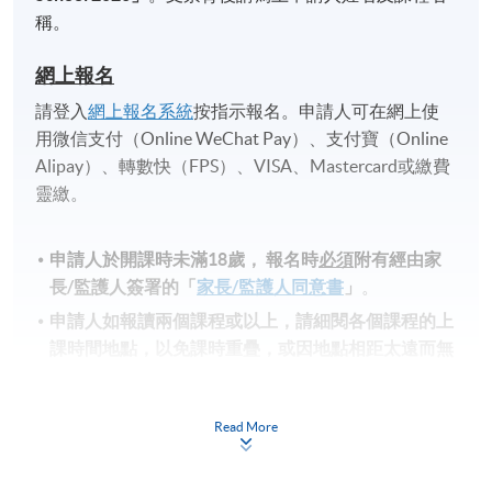
稱。
網上報名
請登入
網上報名系統
按指示報名。申請人可在網上使
用微信支付（Online WeChat Pay）、支付寶（Online
Alipay）、轉數快（FPS）、VISA、Mastercard或繳費
靈繳。
申請人於開課時未滿18歲​，
報名時
必須
附有經由家
長
/
監護人簽署的「
家長/監護人同意書
」
。
申請人如報讀兩個課程或以上，請細閱各個課程的上
課時間地點，以免課時重疊，或因地點相距太遠而無
法上課。
備註
Read More
學費及學額不得轉讓他人。一經取錄，學生不得用