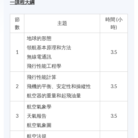
一課程大綱
節
時間 (小
主題
數
時)
地球的形態
領航基本原理和方法
1
3.5
無線電通訊
飛行性能工程學
飛行性能計算
2
飛機的平衡、安定性和操縱性
3.5
航空器的重量和起飛油量
航空氣象學
3
天氣報告
3.5
航空氣象圖
航空法規