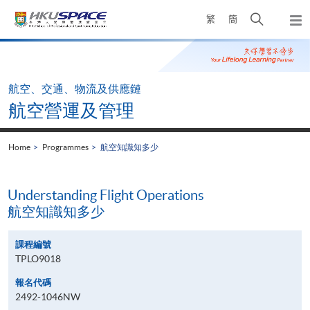
Skip
Open
繁
簡
to
Togg
main
search
navi
Main
content
panel
content
start
航空、交通、物流及供應鏈
航空營運及管理
Home
Programmes
航空知識知多少
Understanding Flight Operations
航空知識知多少
課程編號
TPLO9018
報名代碼
2492-1046NW