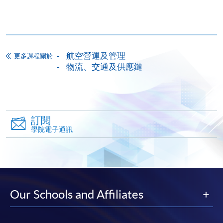
已付的學費和已取得的學額轉讀其他課程，惟學院
對特殊情況，可酌情處理。轉讀申請一經批准，學
生須要付港幣120元手續費。
學院在收妥費用後，會向申請人發出付款收據，惟
航空營運及管理
更多課程關於
郵寄付款收據如若遺失，學院概不負責。
物流、交通及供應鏈
付款收據只發一次。申請額外付款證明的收費為每
張港幣30元。請以劃線支票支付，抬頭註明「香
港大學專業進修學院」，並連同貼上郵票的回郵信
封及申請表交回本學院。補發的學費收據通常於課
訂閱
程完結後寄出。
學院電子通訊
有關香港大學專業進修學院Summer School 的取錄方
法、學生須知、報名中心及其他相關資訊，請登入
Summer School 網頁
。
Our Schools and Affiliates