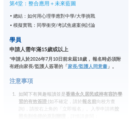
第4堂：整合應用＋未來藍圖
總結：如何用心理學應對中學/大學挑戰
模擬實戰：同學衝突/考試焦慮案例討論
學員
申請人需年滿15
歲或以
上
*
申請人於
2026
年
7
月
10
日前未屆
18
歲，
報名時必須附
有經由家長
/
監護人簽署的「
家長
/
監護人同意書
」
。
注意事項
如閣下有興趣報讀並是
香港永久居民或持有容許學
習的有效簽證
(
如不確定，請於
報名前
向校方查
詢)，請按右上角的「立即報名」。入學申請將
按
照先到先得的原則辦理
，詳情請參閱：
https://hkuspace.hku.hk/cht/admission/how-to-
apply/entry-requirements/