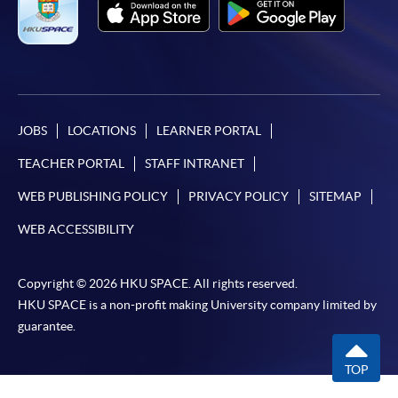
JOBS
LOCATIONS
LEARNER PORTAL
TEACHER PORTAL
STAFF INTRANET
WEB PUBLISHING POLICY
PRIVACY POLICY
SITEMAP
WEB ACCESSIBILITY
Copyright © 2026 HKU SPACE. All rights reserved.
HKU SPACE is a non-profit making University company limited by
guarantee.
TOP