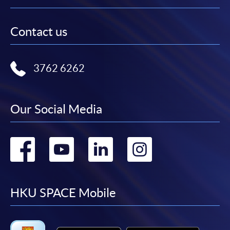
Contact us
3762 6262
Our Social Media
Go
Go
Go
Go
to
to
to
to
facebook
youtube
linkedin
instag
HKU SPACE Mobile