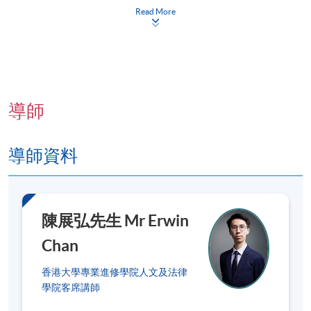
Read More
申請人一般須要提供香港身份證（適用於本地申請
人）或護照（適用於非本地申請人）的信息，以供
入學評估和學生記錄之用。
若親自到報名中心報讀
證書課程，申請人必須出示香港身分證/護照以供
核實；若透過郵寄申請，則須附上香港身分證或護
照的副本
。
導師
課程不設補課，建議您在報讀課程前作好安排，以
避免時間衝突。若因報讀人數不足而取消課程，本
導師資料
院將安排退款；但在其他情況下，則
不設退款，學
員也不能轉至其他班別或課程
。詳情請參閱：
https://hkuspace.hku.hk/cht/admission/how-to-
apply/payment-methods/
陳展弘先生 Mr Erwin
課程是否舉行取決於報名人數，若成功舉行，
學員
Chan
將在開課前
7
至
3
天收到電郵，包含詳細的地點及
課室安排
。若您於開課前一星期內報名，請立刻聯
香港大學專業進修學院人文及法律
學院客席講師
繫本部門以作跟進。除課程資料更改外，本院將不
會另發上課通知，學員須按時到指定地點上課。