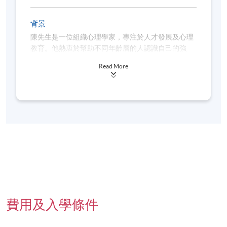
以上時間和地點為暫定，最終安排將視乎實際情
背景
況
。各教學中心地點請參閱：
https://www.hkuspace.hku.hk/cht/learning-centre/
陳先生是一位組織心理學家，專注於人才發展及心理
教育。他熱衷於幫助不同年齡層的人認識自己的強
若您透過網上報讀課程，完成付款後將會收到系統
項，並找到適合自己的發展方向。
發出的「付款確認通知」電郵。請妥善保存該電郵
Read More
或出示與報名時相同的身分證明文件，
前往報名中
心向職員索取正式收據
，建議可於第一課前預留時
間辦理。
多年來，陳先生曾與來自不同背景的學生及年輕人合
作，透過心理學的視角，協助他們更了解自己、建立
本課程不設課業及評核，同時不在持續進修基金資
自信，並為未來的學業及職涯做好準備。他至今已提
助範圍內。
供逾100項培訓及工作坊，以生動易明的方式將心理
符合出席率要求的學員（一般為70%，個別課程可
學知識帶入日常生活。
能要求更高）可於課程結束後3個月內獲發修讀證
明書
（請於報名時提供完整及正確的資料，包括中
英文全名及郵寄地址）。詳情請參閱
https://hkuspace.hku.hk/cht/teaching-and-
費用及入學條件
learning/learners-support/learners-
information/transcripts/