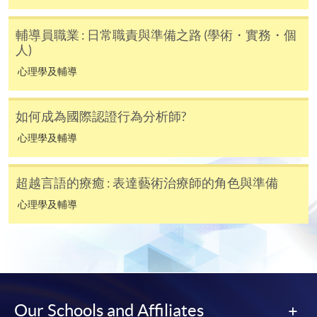
輔導員職業 : 日常職責與準備之路 (學術・實務・個
人)
心理學及輔導
如何成為國際認證行為分析師?
心理學及輔導
超越言語的療癒 : 表達藝術治療師的角色與準備
心理學及輔導
Our Schools and Affiliates