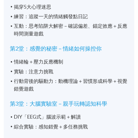
揭穿5大心理迷思
練習：追蹤一天的情緒觸發點日記
互動：思考陷阱大解密－確認偏差、錨定效應＋反應
時間測量遊戲
第2堂：感覺的秘密－情緒如何操控你
情緒輪＋壓力反應機制
實驗：注意力挑戰
行動背後的驅動力：動機理論＋習慣形成科學＋視覺
錯覺遊戲
第3堂：大腦實驗室－親手玩轉認知科學
DIY「EEG式」腦波示範＋解讀
綜合實驗：感知錯覺＋多任務挑戰