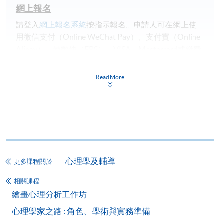
網上報名
請登入
網上報名系統
按指示報名。申請人可在網上使
用微信支付（Online WeChat Pay）、支付寶（Online
Alipay）、轉數快（FPS）、VISA、Mastercard或繳費
靈繳。
Read More
申請人於開課時未滿18歲​，
報名時
必須
附有經由家
長
/
監護人簽署的「
家長/監護人同意書
」
。
申請人如報讀兩個課程或以上，請細閱各個課程的上
課時間地點，以免課時重疊，或因地點相距太遠而無
法上課。
心理學及輔導
更多課程關於
備註
相關課程
學費及學額不得轉讓他人。一經取錄，學生不得用
繪畫心理分析工作坊
已付的學費和已取得的學額轉讀其他課程，惟學院
心理學家之路 : 角色、學術與實務準備
對特殊情況，可酌情處理。轉讀申請一經批准，學