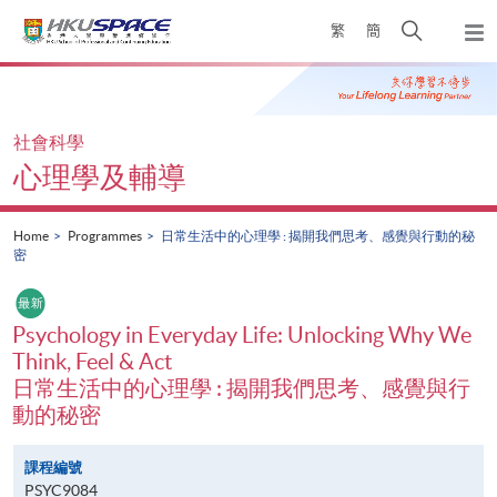
Skip
Open
繁
簡
to
Togg
main
search
navi
Main
content
panel
content
start
社會科學
心理學及輔導
Home
Programmes
日常生活中的心理學 : 揭開我們思考、感覺與行動的秘
密
Psychology in Everyday Life: Unlocking Why We
Think, Feel & Act
日常生活中的心理學 : 揭開我們思考、感覺與行
動的秘密
課程編號
PSYC9084