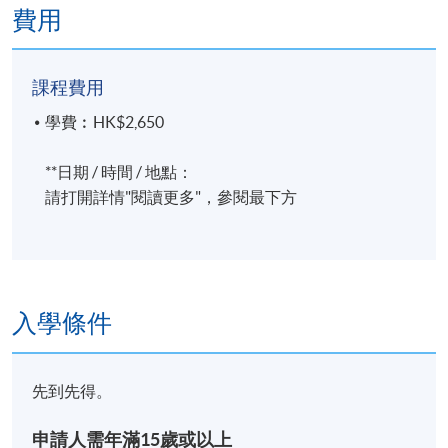
費用
課程費用
學費︰HK$2,650
報名代碼
2492-1059NW
**日期 / 時間 / 地點：
開課日期
2026年7月7日 (星期二)
請打開詳情"閱讀更多"，參閱最下方
時間
10am - 1pm
修業期
入學條件
共4課12小時
每星期2次，每節3小時
先到先得。
2026年7月7, 9, 14, 16日
申請人需年滿15歲或以上
地點