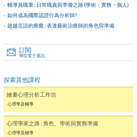
生須要付港幣120元手續費。
輔導員職業 : 日常職責與準備之路 (學術・實務・個人)
學院在收妥費用後，會向申請人發出付款收據，惟
如何成為國際認證行為分析師?
郵寄付款收據如若遺失，學院概不負責。
超越言語的療癒 : 表達藝術治療師的角色與準備
付款收據只發一次。申請額外付款證明的收費為每
張港幣30元。請以劃線支票支付，抬頭註明「香
港大學專業進修學院」，並連同貼上郵票的回郵信
訂閱
封及申請表交回本學院。補發的學費收據通常於課
學院電子通訊
程完結後寄出。
有關香港大學專業進修學院Summer School 的取錄方
探索其他課程
法、學生須知、報名中心及其他相關資訊，請登入
Summer School 網頁
。
繪畫心理分析工作坊
心理學及輔導
心理學家之路 : 角色、學術與實務準備
心理學及輔導