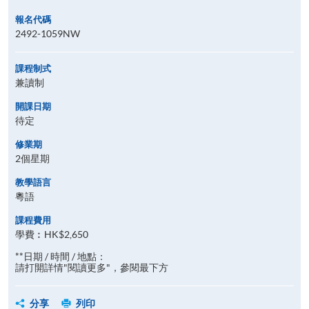
報名代碼
2492-1059NW
課程制式
兼讀制
開課日期
待定
修業期
2個星期
教學語言
粵語
課程費用
學費︰HK$2,650
**日期 / 時間 / 地點：
請打開詳情"閱讀更多"，參閱最下方
分享
列印