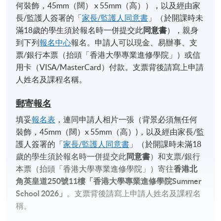
何裝飾，45mm（闊） x 55mm（高）），以及經由家
長/監護人簽署的「
家長/監護人同意書
」（於開課時未
滿18歲的學生須於報名時一併提交此
同意書
），親身
到下列
報名中心
報名。申請人可以現金、易辦事、支
票/銀行本票（抬頭「香港大學專業進修學院」）或信
用卡（VISA/MasterCard）付款。支票背後請寫上申請
人姓名及課程名稱。
郵寄報名
填妥
報名表
，連同申請人相片一張（背景必須無任何
裝飾，45mm（闊）x 55mm（高）)，以及經由家長/監
護人簽署的「
家長/監護人同意書
」（於開課時未滿18
歲的學生須於報名時一併提交此
同意書
）和支票/銀行
本票（抬頭「香港大學專業進修學院」）寄往
香港北
角英皇道
250
號
11
樓「香港大學專業進修學院
Summer
School 2026
」
。支票背後請寫上申請人姓名及課程名
稱。