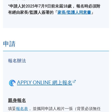
*申請人於
2025
年
7
月9
日前未屆
18
歲，
報名時必須附
金鐘教學中心 (也可能在其他分校)，上課地點會於開
有經由家長
/
監護人簽署的「
家長
/
監護人同意書
」
課前開課前7至3天，以電郵方式通知學員
申請
報名辦法
APPLY ONLINE 網上報名
親身報名
填妥
報名表
， 並攜同申請人相片一張（背景必須無任