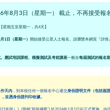
26年8月3日（星期一） 截止，不再接受報名
日，【星期五至星期一，共4天】
年6月1日（星期一）
開始接受公眾人士報名。請瀏覽本網頁『詳情
試。應試培訓課程、模擬測試及考前講座
一般在
每屆測試的報名
我校開辦的應試課程，均以最新版範圍《普通話水平測試實施綱要
工作天內
，到本校任何一個報名中心遞交
身份證明文件（包括簽
），並憑身份證列印收據。
1年版）》(簡稱“新版綱要”) 於2024年1月1日起正式實施，