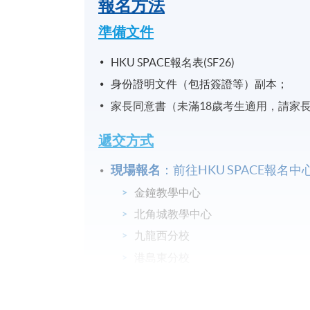
報名方法
準備文件
HKU SPACE報名表(SF26)
身份證明文件（包括簽證等）副本；
家長同意書（未滿18歲考生適用，請家
遞交方式
現場報名
：前往HKU SPACE報
金鐘教學中心
北角城教學中心
九龍西分校
港島東分校
港大保良何鴻燊社區書院
九龍東分校