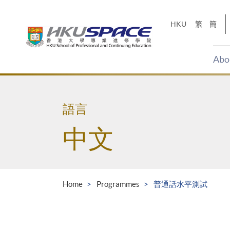
Skip
to
HKU
繁
簡
main
content
Abo
Main
content
start
語言
中文
Home
Programmes
普通話水平測試