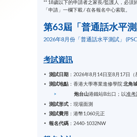
** 18歲以下的申請者之家長/監護人，
「申請」一欄下載 / 在各報名中心索取。
第63屆「普通話水平測
2026年8月份「普通話水平測試」 (PS
考試資訊
測試日期
：2026年8月14日至8月17
測試地點
：香港大學專業進修學院
北角
炮台山
港鐵站B出口；以
准考
測試形式
：現場面測
測試費用
：港幣1,060元正
報名代碼
：2440-1032NW