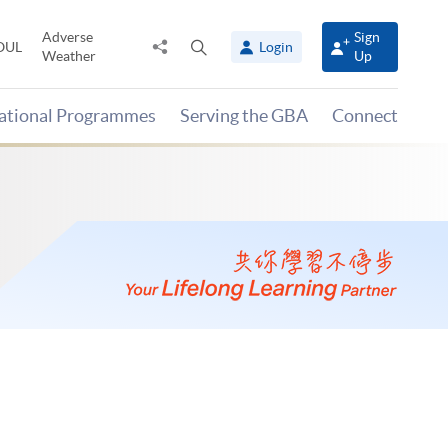
Adverse
Sign
Share
Open
OUL
Login
Weather
Up
to
search
panel
national Programmes
Serving the GBA
Connect