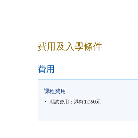
上水教學中心
* 地點及辦公時間請瀏覽：
https://hkuspace
網上報名：
於本網頁
實名註冊
*
並線
費用及入學條件
中心確認。
【網上報名注意事項】
費用
英文姓名的空格必須與身份證完全相同
曾經報讀HKU SPACE課程的學員，
課程費用
資料有誤/文件不齊之申請或會被取消
測試費用：港幣1,060元
確認報名及『考試時間意願