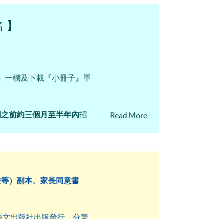
 】
』一欄及下載『小冊子』單
期之前約三個月至半年內
招
Read More
（2021年版）》編制。
證等）
副本
、
家長同意書
由語文出版社出版發行，分繁