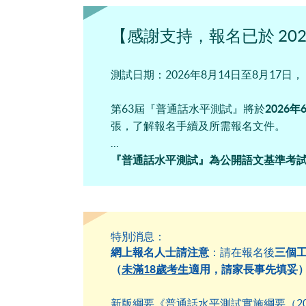
【感謝支持，報名已於 20
測試日期：
2026年8月14日至8月17
第63屆『普通話水平測試』將於
2026
張，
了解報名手續及所需報名文件。
『普通話水平測試』為公開語文基準考
生開課，歡迎有意報考的考生報讀備試。
歡迎點擊網站內各課程連結了解詳情。
特別消息：
網上報名人士請注意
：請在報名後
三個
（
未滿
18歲考生
適用
，請家長事先填妥
新版綱要《普通話水平測試實施綱要（202