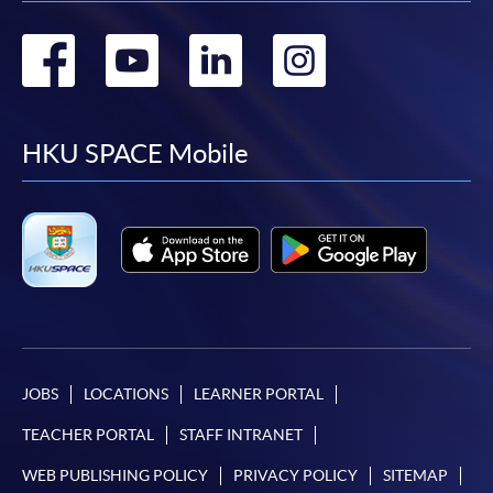
繳交所需費用
Go
Go
Go
Go
申請人可使用以下方式繳交報名費或課程費用:
to
to
to
to
繳費靈網上服務
- 申請人須先開立繳費靈戶口及設
facebook
youtube
linkedin
instag
HKU SPACE Mobile
定繳費靈網上密碼。有關如何申請繳費靈戶口及密
碼，請瀏覽繳費靈網址
http://www.ppshk.com
。
*信用咭網上繳費服務
- 申請人可以 VISA 或
Mastercard（包括「香港大學專業進修學院
Mastercard卡」）繳付學費。
*香港大學專業進修學院Mastercard卡
持有人如欲享用十個
月免息分期付款優惠，必須親臨本學院設有報名服務的教
JOBS
LOCATIONS
LEARNER PORTAL
學中心作付款安排。
TEACHER PORTAL
STAFF INTRANET
如欲了解如何於網上報讀新課程及繳費，請瀏覽網上
WEB PUBLISHING POLICY
PRIVACY POLICY
SITEMAP
申請/報讀指南 :