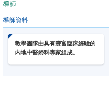
導師
此學科單元的整體學習成效：
導師資料
參考和詮釋中醫婦科古典文獻；
闡釋古代及現代中醫婦科名家的理論和治療特色，
借鑒其經驗應用於臨床實踐；
利用現代中醫婦科學知識處理臨床婦科病案，並批
教學團隊由具有豐富臨床經驗的
判性分析和總結經驗，提出對中醫婦科學理論或中
内地中醫婦科專家組成。
醫婦科療法的個人見解。
報名代碼
2455-CM022A
現時接受報名
日期 / 時間