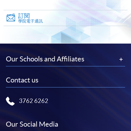
申請人可在網上使用「繳費靈」(PPS) (不適用於手
機)、VISA 或 Mastercard。除上述支付方式之外，如就
訂閱
讀學歷頒授課程設有網上服務，在學學員亦可以「微
學院電子通訊
信支付」(Online WeChat Pay) 、「支付寶」(Online
Alipay) 或 「轉數快」(FPS) 繳付學費。
報讀新課程
Our Schools and Affiliates
填寫網上報名表格
申請人可按該課程網頁的右上角的
Contact us
圖示進入網上服務網頁，然
後按照指示填妥網上報名表格。
3762 6262
某些課程須甄選入學，並要求申請人上載課程網頁
中指定所須文件(如學歷證明)。系統只支援doc,
docx, jpg 和pdf格式之附件。
Our Social Media