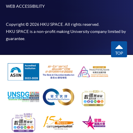
WEB ACCESSIBILITY
-
短期課程
Copyright © 2026 HKU SPACE. All rights reserved.
-
個別學歷頒授課程
HKU SPACE is a non-profit making University company limited by
guarantee.
報讀同一學歷頒授課程內其他單元
TOP
個別課程為須報讀同一學歷頒授課程及其他單元或繳
交下期學費的學員，提供網上服務，如學員就讀的課
程設有此服務，課程負責人會通知學員有關程序。
網上支付可通過「繳費靈」(PPS) (不適用於手機)、
VISA 或 Mastercard、「微信支付」(Online WeChat
Pay) 、「支付寶」(Online Alipay) 或 「轉數快」(FPS)
繳付學費。