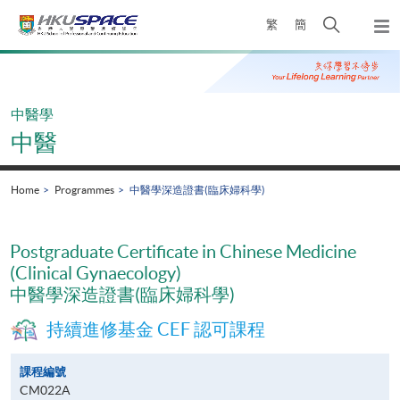
Skip
Open
繁
簡
to
Togg
main
search
navi
Main
content
panel
content
start
中醫學
中醫
Home
Programmes
中醫學深造證書(臨床婦科學)
Postgraduate Certificate in Chinese Medicine
(Clinical Gynaecology)
中醫學深造證書(臨床婦科學)
持續進修基金 CEF 認可課程
課程編號
CM022A