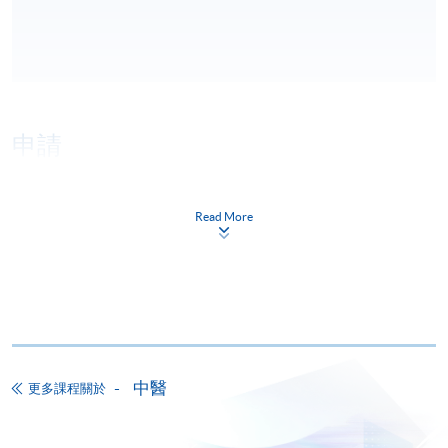
申請
網上報名
立即報名
Read More
申請表
下載申請表
報名辦法
網上報名服務
香港大學專業進修學院提供24小時網上報名及繳費服
中醫
更多課程關於
務，申請人可通過網上申請個別學歷頒授課程和報讀
大部份公開招生的課程(以先到先得形式報名的課程)。