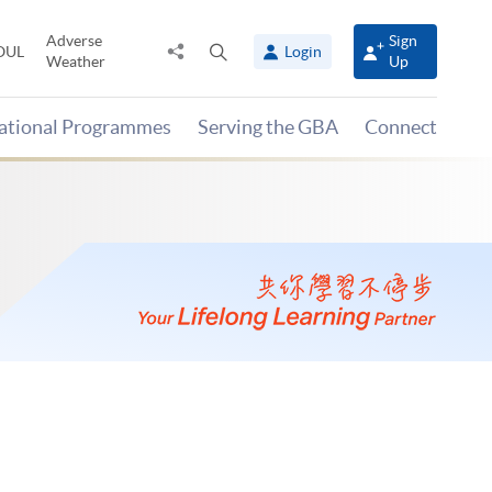
Adverse
Sign
Share
Open
OUL
Login
Weather
Up
to
search
panel
national Programmes
Serving the GBA
Connect