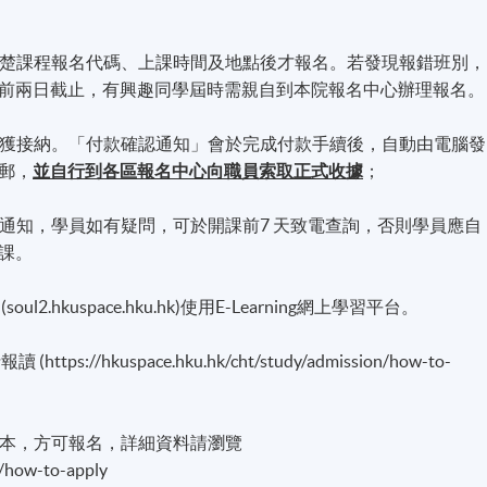
實清楚課程報名代碼、上課時間及地點後才報名。若發現報錯班別，
前兩日截止，有興趣同學屆時需親自到本院報名中心辦理報名。
名方獲接納。「付款確認通知」會於完成付款手續後，自動由電腦發
郵，
並自行到各區報名中心向職員索取正式收據
；
課通知，學員如有疑問，可於開課前7 天致電查詢，否則學員應自
課。
.hkuspace.hku.hk)使用E-Learning網上學習平台。
//hkuspace.hku.hk/cht/study/admission/how-to-
正本，方可報名，詳細資料請瀏覽
n/how-to-apply