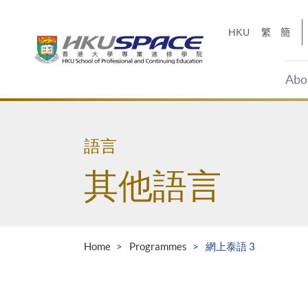
Skip
to
HKU
繁
簡
main
content
Abo
Main
content
start
語言
其他語言
Home
Programmes
網上泰語 3