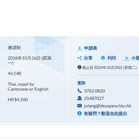
兼讀制
申請表
2026年10月26日 (星期
分享
列印
小
一)
截止於 2026年10月20日 (星期二)
45小時
查詢
Thai, suppl by
Cantonese or English
3762 0820
25487027
HK$4,100
jolang@hkuspace.hku.hk
有疑問？歡迎在此提出